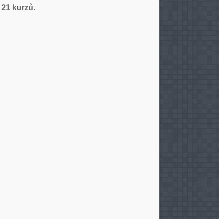
a
21 kurzů
.