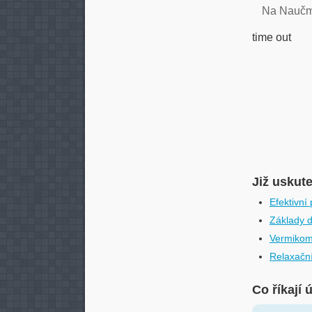
Na Nauč
time out
Již uskut
Efektivní
Základy 
Vermikom
Relaxačn
Co říkají 