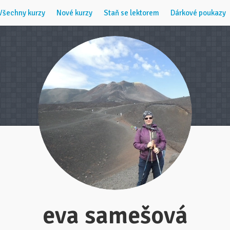
Všechny kurzy
Nové kurzy
Staň se lektorem
Dárkové poukazy
eva samešová