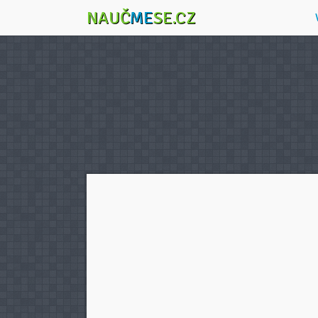
NAUČ
ME
SE.CZ