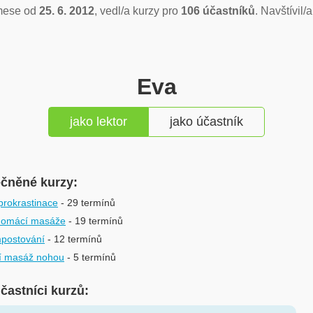
mese od
25. 6. 2012
, vedl/a kurzy pro
106 účastníků
. Navštívil/
Eva
jako lektor
jako účastník
ečněné kurzy:
 prokrastinace
- 29 termínů
domácí masáže
- 19 termínů
postování
- 12 termínů
í masáž nohou
- 5 termínů
účastníci kurzů: