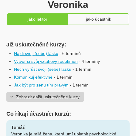
Veronika
jako lektor
jako účastník
Již uskutečněné kurzy:
Najdi svoji (sebe) lásku
- 6 termínů
Vytvoř si svůj vztahový rodokmen
- 4 termíny
Nech vyrůst svoji (sebe) lásku
- 1 termín
Komunikuj efektivně
- 1 termín
Jak být pro ženu tím pravým
- 1 termín
Zobrazit další uskutečněné kurzy
Co říkají účastníci kurzů:
Tomáš
Veronika je milá žena, která umí uplatnit psychologické