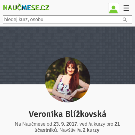
NAUČ
ME
SE.CZ
☰
Veronika Blížkovská
Na Naučmese od
23. 9. 2017
, vedl/a kurzy pro
21
účastníků
. Navštívil/a
2 kurzy
.