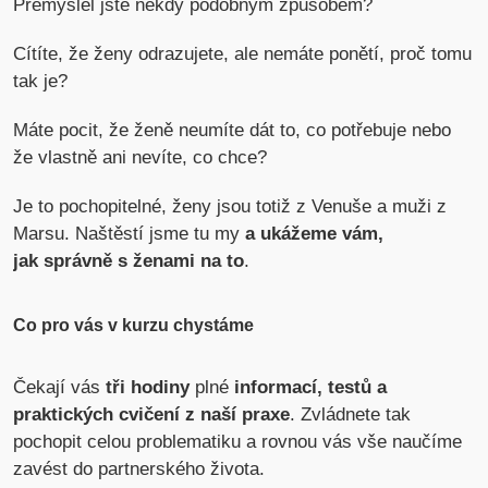
Přemýšlel jste někdy podobným způsobem?
Cítíte, že ženy odrazujete, ale nemáte ponětí, proč tomu
tak je?
Máte pocit, že ženě neumíte dát to, co potřebuje nebo
že vlastně ani nevíte, co chce?
Je to pochopitelné, ženy jsou totiž z Venuše a muži z
Marsu. Naštěstí jsme tu my
a ukážeme vám,
jak
správně s ženami na to
.
Co pro vás v kurzu chystáme
Čekají vás
tři hodiny
plné
informací, testů a
praktických cvičení z naší praxe
. Zvládnete tak
pochopit celou problematiku a rovnou vás vše naučíme
zavést do partnerského života.