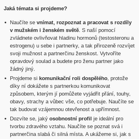
Jaká témata si projdeme?
Naučíte se
vnímat, rozpoznat a pracovat s rozdíly
v mužském i ženském světě
. S naší pomocí
zvládnete ovlivňovat hladinu hormonů (testosteronu a
estrogenu) u sebe i partnerky, a tak přirozeně rozvíjet
svoji mužnost a partnerčinu ženskost. Vytvoříte
opravdový soulad a budete pro ženu partner jako
žádný jiný.
Projdeme si
komunikační roli dospělého
, protože
díky ní dokážete s partnerkou komunikovat
způsobem, kterým jí pomůžete vyjádřit přání, touhy,
obavy, strachy a vůbec vše, co potřebuje. Naučíte se
tak budovat vzájemnou otevřenost a upřímnost.
Dozvíte se, jaký
osobnostní profil
je ideální pro
tvorbu zdravého vztahu. Naučíte se poznat svá i
partnerčina slabá či silná místa. A ukážeme si, jak s