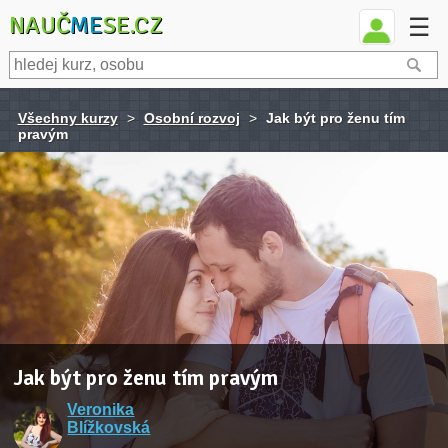
NAUČ
ME
SE.CZ
☰
Všechny kurzy
>
Osobní rozvoj
>
Jak být pro ženu tím
pravým
Jak být pro ženu tím pravým
Veronika
Blížkovská