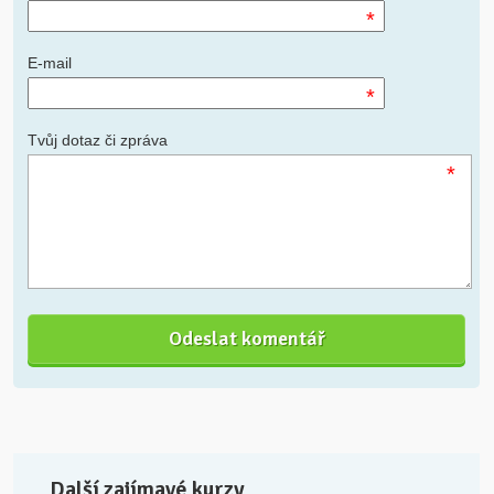
*
E-mail
*
Tvůj dotaz či zpráva
*
Další zajímavé kurzy