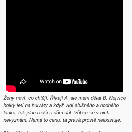
Ženy neví, co chtějí. Říkají A, ale mám dělat B. Nejvíce
holky letí na hulváty a když vidí slušného a
hodného
kluka, tak jdou radši o dům dál. Vůbec se v nich
nevyznám. Nemá to cenu, ta pravá prostě
neexistuje.