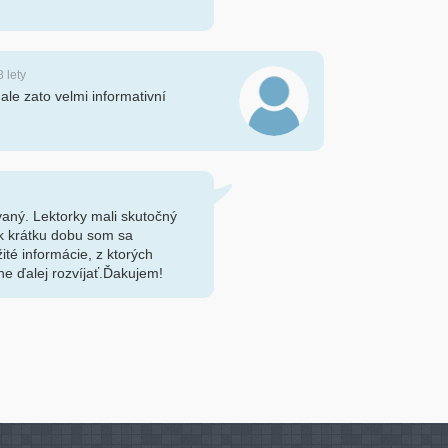
8 lety
ale zato velmi informativní
vaný. Lektorky mali skutočný
ak krátku dobu som sa
ité informácie, z ktorých
e ďalej rozvíjať.Ďakujem!