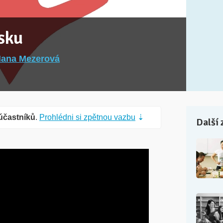
ásku
ana Mezerová
účastníků
.
Prohlédni si zpětnou vazbu
⇣
Další 