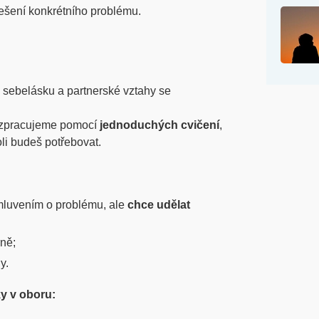
 řešení konkrétního problému.
 sebelásku a partnerské vztahy se
 zpracujeme pomocí
jednoduchých cvičení
,
li budeš potřebovat.
 mluvením o problému, ale
chce udělat
ně;
y.
y v oboru: