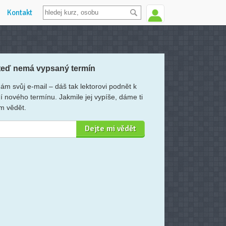
Kontakt
teď nemá vypsaný termín
ám svůj e-mail – dáš tak lektorovi podnět k
í nového termínu. Jakmile jej vypíše, dáme ti
m vědět.