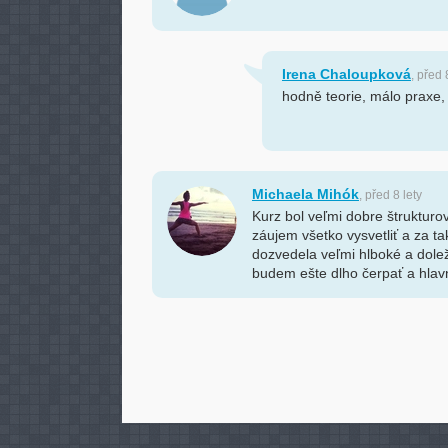
Irena Chaloupková
, před 
hodně teorie, málo praxe, 
Michaela Mihók
, před 8 lety
Kurz bol veľmi dobre štrukturo
záujem všetko vysvetliť a za t
dozvedela veľmi hlboké a dolež
budem ešte dlho čerpať a hlavn