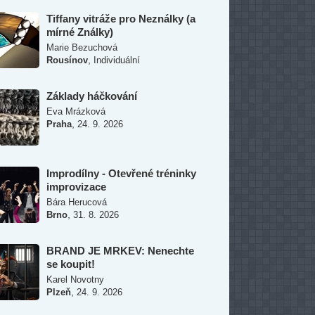
Tiffany vitráže pro Neználky (a
mírné Ználky)
Marie Bezuchová
,
Rousínov
Individuální
Základy háčkování
Eva Mrázková
,
Praha
24. 9. 2026
Improdílny - Otevřené tréninky
improvizace
Bára Herucová
,
Brno
31. 8. 2026
BRAND JE MRKEV: Nenechte
se koupit!
Karel Novotny
,
Plzeň
24. 9. 2026