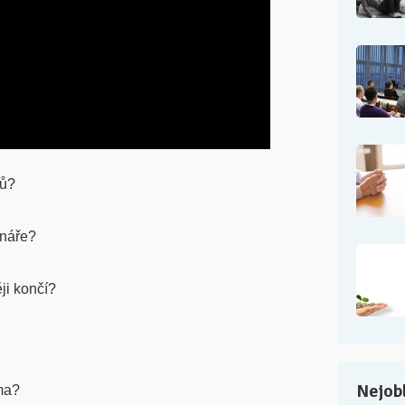
žů?
énáře?
ji končí?
Nejobl
ma?