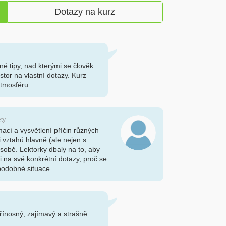
Dotazy na kurz
né tipy, nad kterými se člověk
tor na vlastní dotazy. Kurz
atmosféru.
ety
ací a vysvětlení příčin různých
i vztahů hlavně (ale nejen s
 sobě. Lektorky dbaly na to, aby
na své konkrétní dotazy, proč se
 podobné situace.
řínosný, zajímavý a strašně