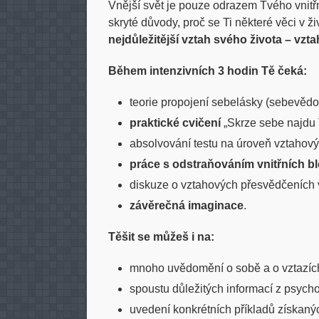
Vnější svět je pouze odrazem Tvého vnitř
skryté důvody, proč se Ti některé věci v ži
nejdůležitější vztah svého
života – vzt
Během intenzivních 3 hodin Tě čeká:
teorie propojení sebelásky (sebevědo
praktické cvičení
„Skrze sebe najdu
absolvování testu na úroveň vztahový
práce s odstraňováním vnitřních b
diskuze o vztahových přesvědčeních ve
závěrečná imaginace
.
Těšit se můžeš i na:
mnoho uvědomění o sobě a o vztazíc
spoustu důležitých informací z psychol
uvedení konkrétních příkladů získanýc