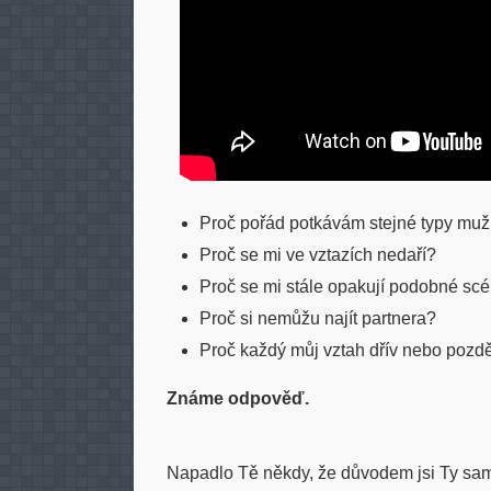
Proč pořád potkávám stejné typy mu
Proč se mi ve vztazích nedaří?
Proč se mi stále opakují podobné sc
Proč si nemůžu najít partnera?
Proč každý můj vztah dřív nebo pozdě
Známe odpověď.
Napadlo Tě někdy, že důvodem jsi Ty sa