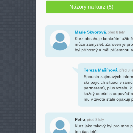
Názory na kurz (5)
Marie Škvorová
, před 8 lety
Kurz obsahuje konkrétní užiteč
může zamyslet. Zároveň je pros
byl přínosný a měl příjemnou 
Tereza Mašínová
, před 8 l
Spousta zajímavých inform
skřípajících situací v rámc
partnerem), plus vztahu k
každý odešel s odpověďmi 
mu v životě stále opakují
Petra
, před 8 lety
Kurz jako takový byl pro mne p
ten čas letěl.