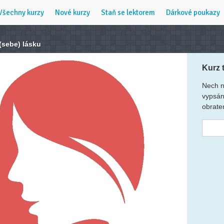
Všechny kurzy
Nové kurzy
Staň se lektorem
Dárkové poukazy
 (sebe) lásku
Kurz 
Nech n
vypsán
obrate