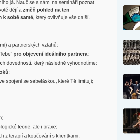
ního já. Nauč se s námi na semináři poznat
votě dějí a
změň pohled na ten
ah k sobě samé
, který ovlivňuje vše další.
mí) a partnerských vztahů;
 Tebe“
pro objevení ideálního partnera
;
ch dovedností, který následně vyhodnotíme;
loků
;
 spojení se sebeláskou, které Tě limitují;
h;
ogické teorie, ale i praxe;
h z terapií a koučování s klientkami;