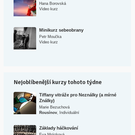
Hana Borovská
Video kurz
Minikurz sebeobrany
Petr Moučka
Video kurz
Nejoblíbenější kurzy tohoto týdne
Tiffany vitráže pro Neználky (a mírné
Ználky)
Marie Bezuchová
,
Rousínov
Individuální
Základy háčkování
Eva Mrázková