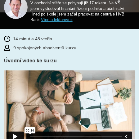
V obchodní sféře se pohybuji již 17 rokem. Na VŠ
jsem vystudoval finanční řízení podniku a účetnictví.
Hned po škole jsem začal pracovat na centrále HVB
Bank
Více o lektorovi »
14 minut a 48 vteřin
9 spokojených absolventů kurzu
Úvodní video ke kurzu