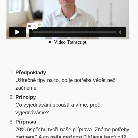
Předpoklady
Užitečné tipy na to, co je potřeba vědět než
začneme.
Principy
Co vyjednávání spouští a víme, proč
vyjednáváme?
Příprava
70% úspěchu tvoří naše příprava. Známe potřeby
partnera? A co naše možnosti? Máme jasný cíl?