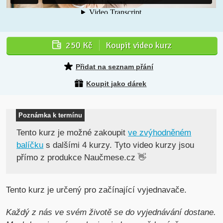
250 Kč
Koupit video kurz
Přidat na seznam přání
Koupit jako dárek
Poznámka k termínu
Tento kurz je možné zakoupit
ve zvýhodněném
balíčku
s dalšími 4 kurzy. Tyto video kurzy jsou
přímo z produkce Naučmese.cz 👋
Tento kurz je určený pro začínající vyjednavače.
Každý z nás ve svém životě se do vyjednávání dostane.