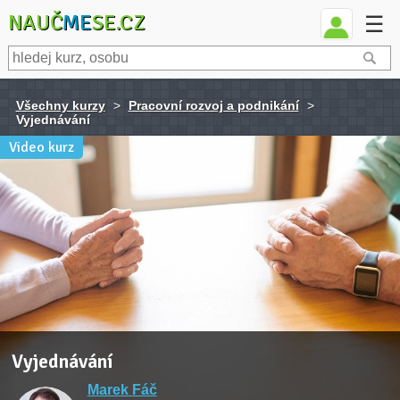
NAUČ
ME
SE.CZ
☰
Všechny kurzy
>
Pracovní rozvoj a podnikání
>
Vyjednávání
Video kurz
Vyjednávání
Marek Fáč