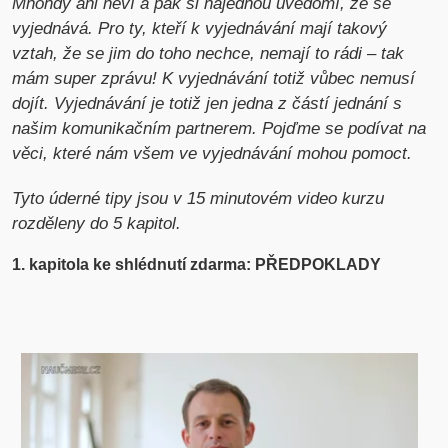
Mnohdy ani neví a pak si najednou uvědomí, že se
vyjednává. Pro ty, kteří k vyjednávání mají takový
vztah, že se jim do toho nechce, nemají to rádi – tak
mám super zprávu! K vyjednávání totiž vůbec nemusí
dojít. Vyjednávání je totiž jen jedna z částí jednání s
našim komunikačním partnerem. Pojďme se podívat na
věci, které nám všem ve vyjednávání mohou pomoct.
Tyto úderné tipy jsou v 15 minutovém video kurzu
rozděleny do 5 kapitol.
1. kapitola ke shlédnutí zdarma: PŘEDPOKLADY