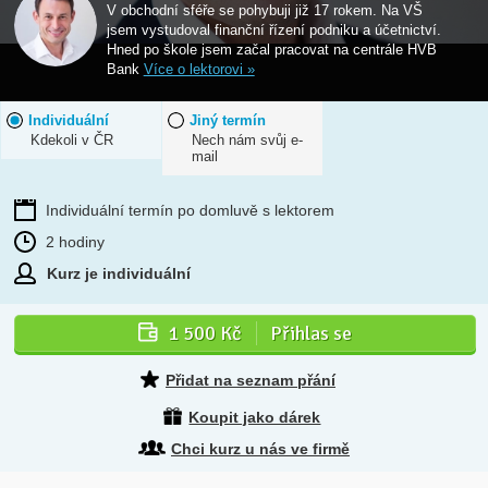
V obchodní sféře se pohybuji již 17 rokem. Na VŠ
jsem vystudoval finanční řízení podniku a účetnictví.
Hned po škole jsem začal pracovat na centrále HVB
Bank
Více o lektorovi »
Individuální
Jiný termín
Kdekoli v ČR
Nech nám svůj e-
mail
Individuální termín po domluvě s lektorem
2 hodiny
Kurz je individuální
1 500 Kč
Přihlas se
Přidat na seznam přání
Koupit jako dárek
Chci kurz u nás ve firmě