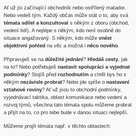
Ať už jsi začínající obchodník nebo ostřílený matador.
Nebo vedeš tým. Každý občas může stát o to, aby svá
témata sdílel a konzultoval
s někým z oboru (obchod,
vedení lidí). A nejlépe s někým, kdo není osobně do
situace angažovaný. S někým, kdo může
vnést
objektivní pohled
na věc a možná i
něco nového
.
Připravuješ se na
důležité jednání
?
Hledáš cesty
, jak
na to? Nebo potřebuješ
nastavit spolupráci a vyjednat
podmínky
? Stojíš před
rozhodnutím
a chtěl bys ho s
někým
nezávisle probrat
? Nebo jde spíše o
nastavení
vztahové roviny
? Ať už jsou to obchodní podmínky,
vyjednávací taktika, oblast komunikace nebo vedení a
rozvoj týmů, všechna tato témata spolu můžeme probrat
a přijít na to, co pro tebe bude v danou situaci nejlepší.
Můžeme projít témata např. v těchto oblastech: