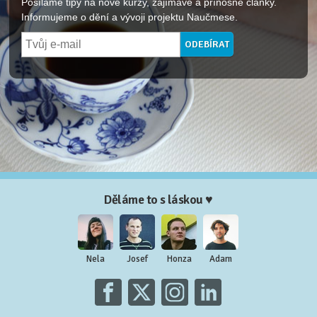
Posíláme tipy na nové kurzy, zajímavé a přínosné články.
Informujeme o dění a vývoji projektu Naučmese.
Děláme to s láskou ♥
Nela
Josef
Honza
Adam