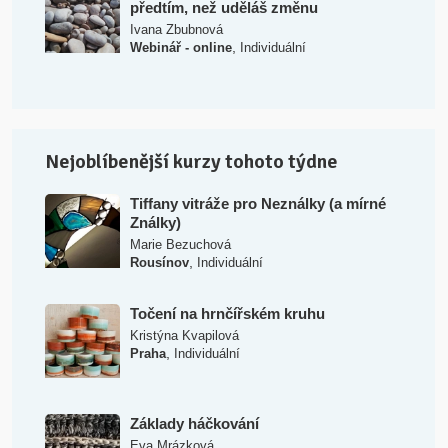
předtím, než uděláš změnu
Ivana Zbubnová
,
Webinář - online
Individuální
Nejoblíbenější kurzy tohoto týdne
Tiffany vitráže pro Neználky (a mírné
Ználky)
Marie Bezuchová
,
Rousínov
Individuální
Točení na hrnčířském kruhu
Kristýna Kvapilová
,
Praha
Individuální
Základy háčkování
Eva Mrázková