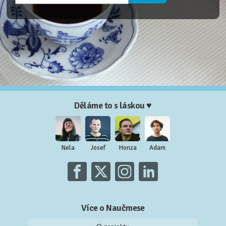
Děláme to s láskou ♥
Nela
Josef
Honza
Adam
Více o Naučmese