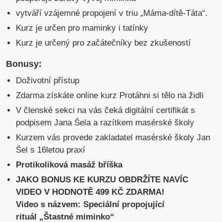
vytváří vzájemné propojení v triu „Máma-dítě-Táta“.
Kurz je určen pro maminky i tatínky
Kurz je určený pro začátečníky bez zkušeností
Bonusy:
Doživotní přístup
Zdarma získáte online kurz Protáhni si tělo na židli
V členské sekci na vás čeká digitální certifikát s
podpisem Jana Šela a razítkem masérské školy
Kurzem vás provede zakladatel masérské školy Jan
Šel s 16letou praxí
Protikoliková masáž bříška
JAKO BONUS KE KURZU OBDRŽÍTE NAVÍC
VIDEO V HODNOTĚ 499 KČ ZDARMA!
Video s názvem: Speciální propojující
rituál „Štastné miminko“