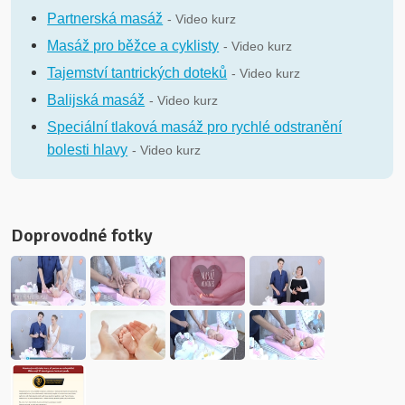
Partnerská masáž
- Video kurz
Masáž pro běžce a cyklisty
- Video kurz
Tajemství tantrických doteků
- Video kurz
Balijská masáž
- Video kurz
Speciální tlaková masáž pro rychlé odstranění
bolesti hlavy
- Video kurz
Doprovodné fotky