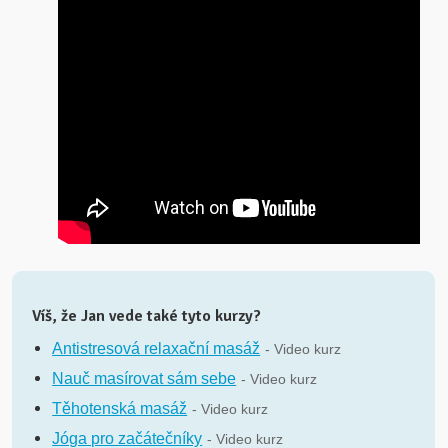
Víš, že Jan vede také tyto kurzy?
Antistresová relaxační masáž
- Video kurz
Nauč masírovat sám sebe
- Video kurz
Těhotenská masáž
- Video kurz
Jóga pro začátečníky
- Video kurz