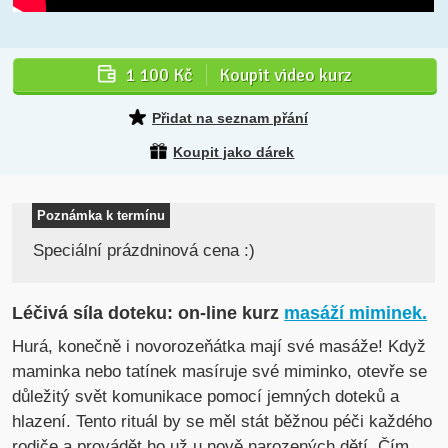
1 100 Kč
Koupit video kurz
Přidat na seznam přání
Koupit jako dárek
Poznámka k termínu
Speciální prázdninová cena :)
Léčivá síla doteku: on-line kurz
masáží miminek.
Hurá, konečně i novorozeňátka mají své masáže! Když
maminka nebo tatínek masíruje své miminko, otevře se
důležitý svět komunikace pomocí jemných doteků a
hlazení. Tento rituál by se měl stát běžnou péči každého
rodiče a provádět ho už u nově narozených dětí. Čím