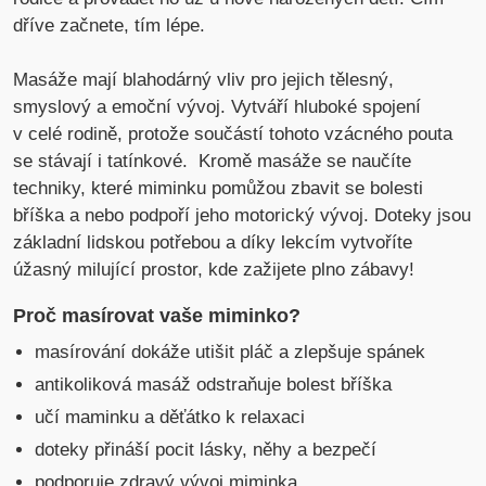
dříve začnete, tím lépe.
Masáže mají blahodárný vliv pro jejich tělesný,
smyslový a emoční vývoj. Vytváří hluboké spojení
v celé rodině, protože součástí tohoto vzácného pouta
se stávají i tatínkové. Kromě masáže se naučíte
techniky, které miminku pomůžou zbavit se bolesti
bříška a nebo podpoří jeho motorický vývoj. Doteky jsou
základní lidskou potřebou a díky lekcím vytvoříte
úžasný milující prostor, kde zažijete plno zábavy!
Proč masírovat vaše miminko?
masírování dokáže utišit pláč a zlepšuje spánek
antikoliková masáž odstraňuje bolest bříška
učí maminku a děťátko k relaxaci
doteky přináší pocit lásky, něhy a bezpečí
podporuje zdravý vývoj miminka