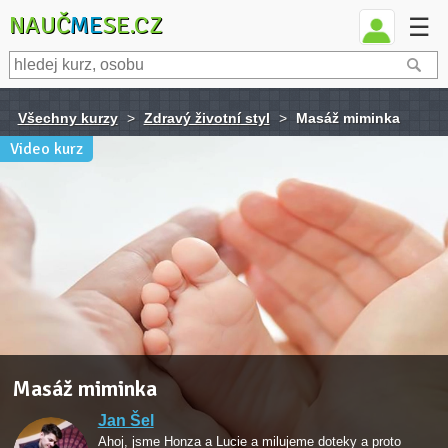
NAUČ
ME
SE.CZ
☰
Všechny kurzy
>
Zdravý životní styl
>
Masáž miminka
Video kurz
Masáž miminka
Jan Šel
Ahoj, jsme Honza a Lucie a milujeme doteky a proto