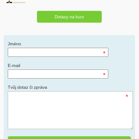
Dotazy na kurz
Jméno
*
E-mail
*
Tvůj dotaz či zpráva
*