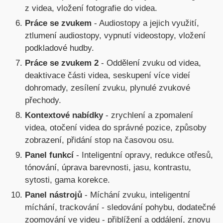
z videa, vložení fotografie do videa.
Práce se zvukem
- Audiostopy a jejich využití,
ztlumení audiostopy, vypnutí videostopy, vložení
podkladové hudby.
Práce se zvukem 2
- Oddělení zvuku od videa,
deaktivace části videa, seskupení více videí
dohromady, zesílení zvuku, plynulé zvukové
přechody.
Kontextové nabídky
- zrychlení a zpomalení
videa, otočení videa do správné pozice, způsoby
zobrazení, přidání stop na časovou osu.
Panel funkcí
- Inteligentní opravy, redukce otřesů,
tónování, úprava barevnosti, jasu, kontrastu,
sytosti, gama korekce.
Panel nástrojů
- Míchání zvuku, inteligentní
míchání, trackování - sledování pohybu, dodatečné
zoomování ve videu - přiblížení a oddálení, znovu