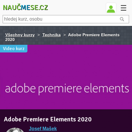
NAUČ
ME
SE.CZ
☰
Všechny kurzy
>
Technika
>
Adobe Premiere Elements
2020
Video kurz
Adobe Premiere Elements 2020
Josef Mašek