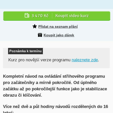
3 470 Kč
Koupit video kurz
Přidat na seznam přání
Koupit jako dárek
Poznámka k termínu
Kurz pro novějśí verze programu
naleznete zde
.
Kompletní návod na ovládání střihového programu
pro začátečníky a mírně pokročilé. Od úplného
začátku až po pokročilejší funkce jako je stabilizace
obrazu či klíčování.
Více než dvě a půl hodiny návodů rozdělených do 16
lekcí: