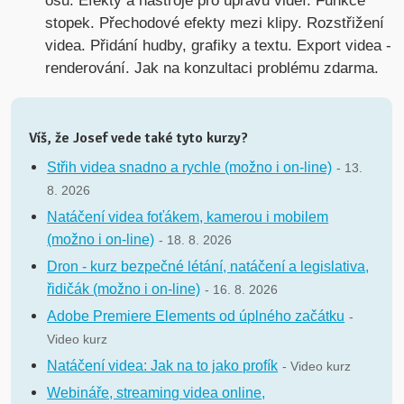
osu. Efekty a nástroje pro úpravu videí. Funkce
stopek. Přechodové efekty mezi klipy. Rozstřižení
videa. Přidání hudby, grafiky a textu. Export videa -
renderování. Jak na konzultaci problému zdarma.
Víš, že Josef vede také tyto kurzy?
Střih videa snadno a rychle (možno i on-line)
- 13.
8. 2026
Natáčení videa foťákem, kamerou i mobilem
(možno i on-line)
- 18. 8. 2026
Dron - kurz bezpečné létání, natáčení a legislativa,
řidičák (možno i on-line)
- 16. 8. 2026
Adobe Premiere Elements od úplného začátku
-
Video kurz
Natáčení videa: Jak na to jako profík
- Video kurz
Webináře, streaming videa online,