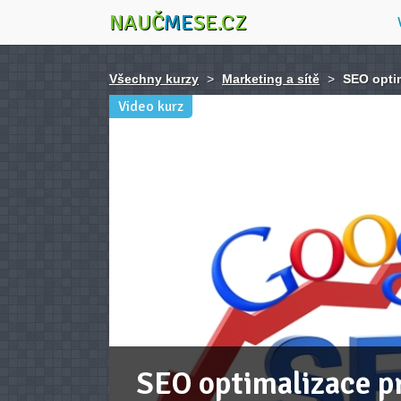
NAUČ
ME
SE.CZ
Všechny kurzy
>
Marketing a sítě
>
SEO optim
Video kurz
SEO optimalizace pr