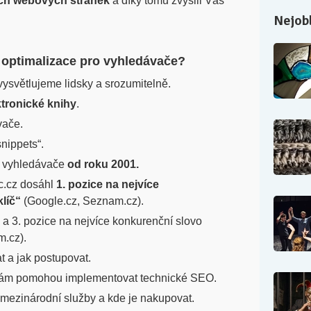
ich webových stránek
a díky tomu zvýšili Váš
Nejobl
 optimalizace pro vyhledávače?
ysvětlujeme lidsky a srozumitelně.
ktronické knihy
.
vače.
nippets“.
o vyhledávače
od roku 2001.
c.cz dosáhl
1. pozice na nejvíce
líč“
(Google.cz, Seznam.cz).
 a 3. pozice na nejvíce konkurenční slovo
m.cz).
at a jak postupovat.
 Vám pomohou implementovat technické SEO.
mezinárodní služby a kde je nakupovat.