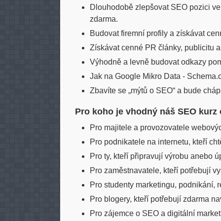
Dlouhodobě zlepšovat SEO pozici ve 
zdarma.
Budovat firemní profily a získávat c
Získávat cenné PR články, publicitu
Výhodně a levně budovat odkazy p
Jak na Google Mikro Data - Schema.o
Zbavíte se „mýtů o SEO“ a bude cháp
Pro koho je vhodný náš SEO kurz 
Pro majitele a provozovatele webovýc
Pro podnikatele na internetu, kteří cht
Pro ty, kteří připravují výrobu anebo 
Pro zaměstnavatele, kteří potřebují v
Pro studenty marketingu, podnikání,
Pro blogery, kteří potřebují zdarma n
Pro zájemce o SEO a digitální marketi