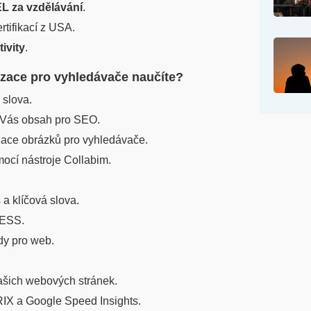
L za vzdělávání
.
rtifikací z USA.
tivity
.
zace pro vyhledávače naučíte?
 slova.
t Vás obsah pro SEO.
zace obrázků pro vyhledávače.
ocí nástroje Collabim.
 a klíčová slova.
ESS.
y pro web.
Vašich webových stránek.
IX a Google Speed Insights.