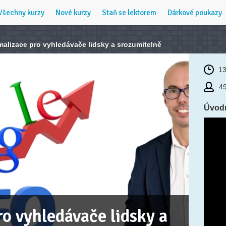
Všechny kurzy
Nové kurzy
Staň se lektorem
Dárkové poukazy
alizace pro vyhledávače lidsky a srozumitelně
13
49
Úvodn
o vyhledávače lidsky a