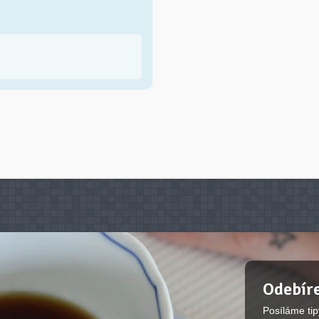
Odebíre
Posíláme tip