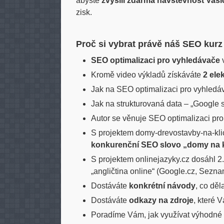
abyste
zvýšili zdarma návštěvnost Vaš
zisk.
Proč si vybrat právě náš SEO kurz
SEO optimalizaci pro vyhledávače
v
Kromě video výkladů získáváte
2 ele
Jak na SEO optimalizaci pro vyhledá
Jak na strukturovaná data – „Google s
Autor se věnuje SEO optimalizaci pr
S projektem domy-drevostavby-na-kli
konkurenční SEO slovo „domy na k
S projektem onlinejazyky.cz dosáhl 2.
„angličtina online“ (Google.cz, Sezna
Dostáváte
konkrétní návody
, co děl
Dostáváte
odkazy na zdroje
, které
Poradíme Vám, jak využívat výhodné 