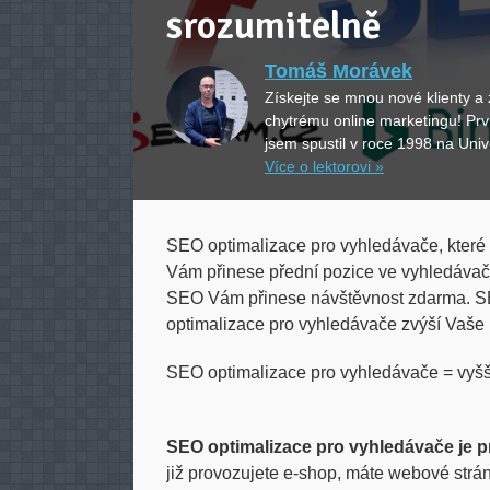
srozumitelně
Tomáš Morávek
Získejte se mnou nové klienty a 
chytrému online marketingu! Pr
jsem spustil v roce 1998 na Univ
Více o lektorovi »
SEO optimalizace pro vyhledávače, které 
Vám přinese přední pozice ve vyhledávačí
SEO Vám přinese návštěvnost zdarma. S
optimalizace pro vyhledávače zvýší Vaše 
SEO optimalizace pro vyhledávače = vyšší
SEO optimalizace pro vyhledávače je p
již provozujete e-shop, máte webové strán