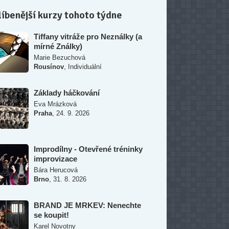
íbenější kurzy tohoto týdne
Tiffany vitráže pro Neználky (a
mírné Ználky)
Marie Bezuchová
,
Rousínov
Individuální
Základy háčkování
Eva Mrázková
,
Praha
24. 9. 2026
Improdílny - Otevřené tréninky
improvizace
Bára Herucová
,
Brno
31. 8. 2026
BRAND JE MRKEV: Nenechte
se koupit!
Karel Novotny