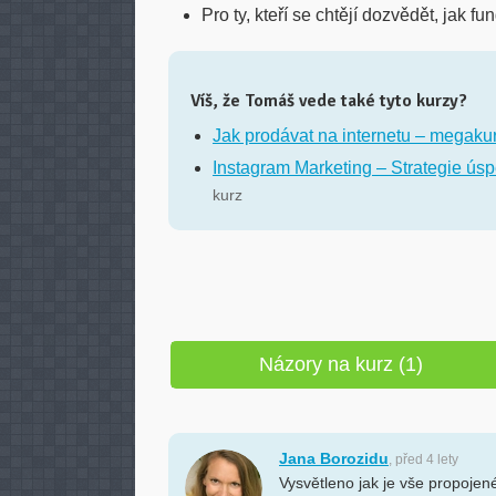
Pro ty, kteří se chtějí dozvědět, jak 
Víš, že Tomáš vede také tyto kurzy?
Jak prodávat na internetu – megakur
Instagram Marketing – Strategie úsp
kurz
Názory na kurz (1)
Jana Borozidu
, před 4 lety
Vysvětleno jak je vše propojené