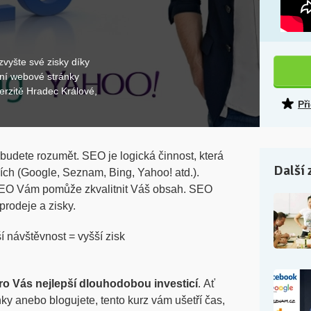
zvyšte své zisky díky
vní webové stránky
erzitě Hradec Králové,
Př
budete rozumět. SEO je logická činnost, která
Další 
ch (Google, Seznam, Bing, Yahoo! atd.).
EO Vám pomůže zkvalitnit Váš obsah. SEO
prodeje a zisky.
 návštěvnost = vyšší zisk
ro Vás nejlepší dlouhodobou investicí
. Ať
ky anebo blogujete, tento kurz vám ušetří čas,