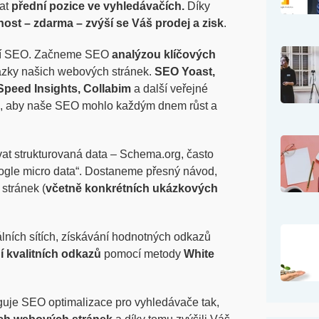
kat
přední pozice ve vyhledávačích.
Díky
ost – zdarma – zvýší se Váš prodej a zisk
.
není SEO. Začneme SEO
analýzou klíčových
zky našich webových stránek.
SEO Yoast,
peed Insights, Collabim
a další veřejné
k, aby naše SEO mohlo každým dnem růst a
t strukturovaná data – Schema.org, často
gle micro data“. Dostaneme přesný návod,
stránek (
včetně konkrétních ukázkových
lních sítích, získávání hodnotných odkazů
 kvalitních odkazů
pomocí metody
White
guje SEO optimalizace pro vyhledávače tak,