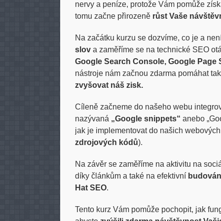
nervy a peníze, protože Vám pomůže zís
tomu začne přirozeně
růst Vaše návštěvn
Na začátku kurzu se dozvíme, co je a 
slov
a zaměříme se na technické SEO otá
Google Search Console, Google Page S
nástroje nám začnou zdarma pomáhat ta
zvyšovat náš zisk.
Cíleně začneme do našeho webu integrova
nazývaná
„Google snippets“
anebo „Goo
jak je implementovat do našich webových 
zdrojových kódů
).
Na závěr se zaměříme na aktivitu na sociá
díky článkům a také na efektivní
budování
Hat SEO
.
Tento kurz Vám pomůže pochopit, jak fun