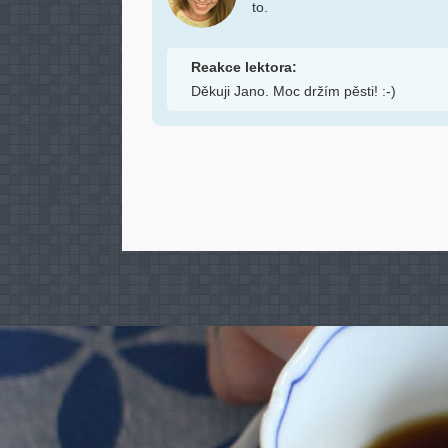
to.
Reakce lektora:
Děkuji Jano. Moc držím pěsti! :-)