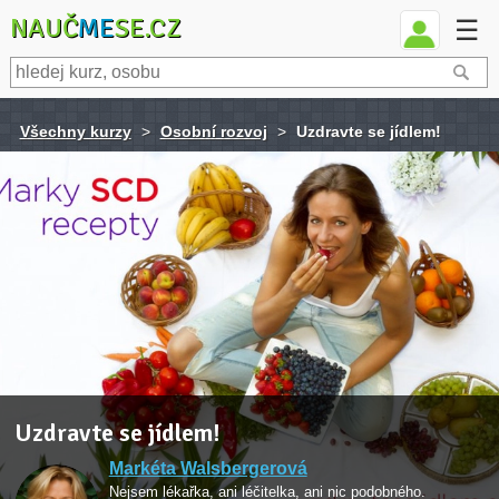
NAUČ
ME
SE.CZ
☰
Všechny kurzy
>
Osobní rozvoj
>
Uzdravte se jídlem!
Uzdravte se jídlem!
Markéta Walsbergerová
Nejsem lékařka, ani léčitelka, ani nic podobného.