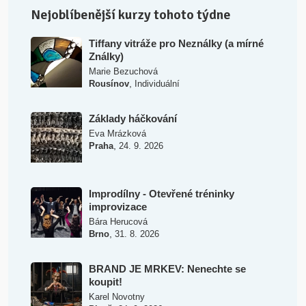
Nejoblíbenější kurzy tohoto týdne
Tiffany vitráže pro Neználky (a mírné
Ználky)
Marie Bezuchová
,
Rousínov
Individuální
Základy háčkování
Eva Mrázková
,
Praha
24. 9. 2026
Improdílny - Otevřené tréninky
improvizace
Bára Herucová
,
Brno
31. 8. 2026
BRAND JE MRKEV: Nenechte se
koupit!
Karel Novotny