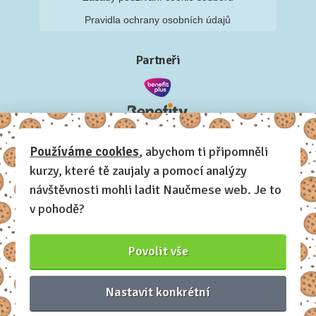
Pravidla ochrany osobních údajů
Partneři
Používáme cookies
, abychom ti připomněli
kurzy, které tě zaujaly a pomocí analýzy
návštěvnosti mohli ladit Naučmese web. Je to
v pohodě?
Povolit vše
Nastavit konkrétní
Naučmese, 2012-2026.
Sdílíme dovednosti, offline i online.