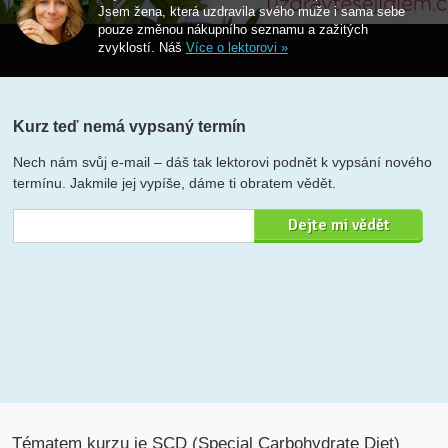
Jsem žena, která uzdravila svého muže i sama sebe
pouze změnou nákupního seznamu a zažitých
zvyklostí. Náš
Více o lektorovi »
Kurz teď nemá vypsaný termín
Nech nám svůj e-mail – dáš tak lektorovi podnět k vypsání nového
termínu. Jakmile jej vypíše, dáme ti obratem vědět.
Tématem kurzu je SCD (Special Carbohydrate Diet)