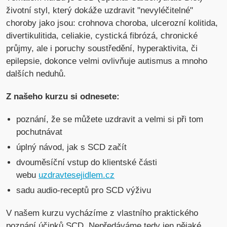
životní styl, který dokáže uzdravit "nevyléčitelné"
choroby jako jsou: crohnova choroba, ulcerozní kolitida,
divertikulitida, celiakie, cystická fibrózá, chronické
průjmy, ale i poruchy soustředění, hyperaktivita, či
epilepsie, dokonce velmi ovlivňuje autismus a mnoho
dalších neduhů.
Z našeho kurzu si odnesete:
poznání, že se můžete uzdravit a velmi si při tom
pochutnávat
úplný návod, jak s SCD začít
dvouměsíční vstup do klientské části
webu
uzdravtesejidlem.cz
sadu audio-receptů pro SCD výživu
V našem kurzu vycházíme z vlastního praktického
poznání účinků SCD. Nepředáváme tedy jen nějaké