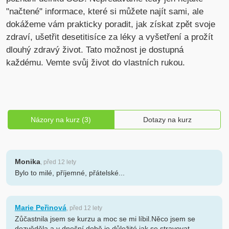
"načtené" informace, které si můžete najít sami, ale
dokážeme vám prakticky poradit, jak získat zpět svoje
zdraví, ušetřit desetitisíce za léky a vyšetření a prožít
dlouhý zdravý život. Tato možnost je dostupná
každému. Vemte svůj život do vlastních rukou.
Názory na kurz (3)
Dotazy na kurz
Monika
, před 12 lety
Bylo to milé, příjemné, přátelské...
Marie Peřinová
, před 12 lety
Zůčastnila jsem se kurzu a moc se mi líbil.Něco jsem se
dozvěděla a v dnešní době je důležité jak se stravovat