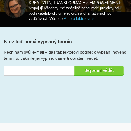
KREATIVITA, TRANSFORMACE a EMPOWERMENT
propojují všechny mé zdánlivě nesourodé projekty od
podnikatelských, uměleckých a charitativních po
vzdělávací. Vše, co
Více o lektorovi »
Kurz teď nemá vypsaný termín
Nech nám svůj e-mail – dáš tak lektorovi podnět k vypsání nového
termínu. Jakmile jej vypíše, dáme ti obratem vědět.