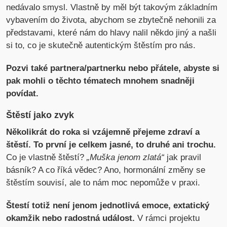
nedávalo smysl. Vlastně by měl být takovým základním
vybavením do života, abychom se zbytečně nehonili za
představami, které nám do hlavy nalil někdo jiný a našli
si to, co je skutečně autentickým štěstím pro nás.
Pozvi také partnera/partnerku nebo přátele, abyste si
pak mohli o těchto tématech mnohem snadněji
povídat.
Štěstí jako zvyk
Několikrát do roka si vzájemně přejeme zdraví a
štěstí. To první je celkem jasné, to druhé ani trochu.
Co je vlastně štěstí?
„Muška jenom zlatá“
jak pravil
básník? A co říká vědec? Ano, hormonální změny se
štěstím souvisí, ale to nám moc nepomůže v praxi.
Štestí totiž není jenom jednotlivá emoce, extatický
okamžik nebo radostná událost.
V rámci projektu