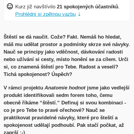
Kurz již navštívilo
21 spokojených účastníků
.
Prohlédni si zpětnou vazbu
⇣
Štěstí se dá naučit. Cože? Fakt. Nemáš ho hledat,
máš mu udělat prostor a podmínky skrze své návyky.
Nauč se principy jako vděčnost, dávkování radosti
nebo užívání si cesty, místo honění se za cílem. Urči
si, co znamená štěstí pro Tebe. Radost a veselí?
Tichá spokojenost? Úspěch?
V rámci projektu
Anatomie hodnot
jsme jako vedlejší
produkt identifikovali sedm forem toho, čemu
obecně říkáme “štěstí.” Definuj si svou kombinaci -
co je pro Tebe to pravé ořechové? Nauč se
praktikovat pravidelné návyky, které pro šteští a
spokojenost udělají podhoubí. Pak stačí počkat, až
zaprší :-)