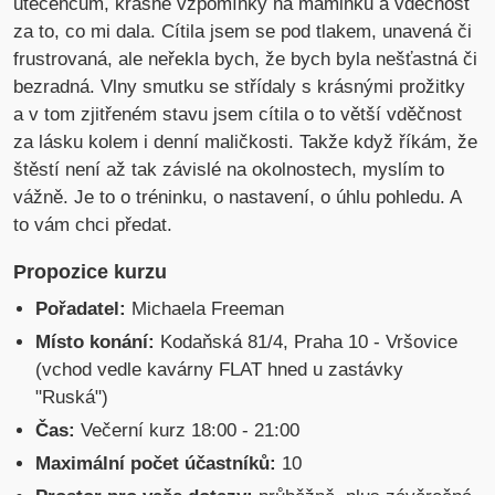
utečencům, krásné vzpomínky na maminku a vděčnost
za to, co mi dala. Cítila jsem se pod tlakem, unavená či
frustrovaná, ale neřekla bych, že bych byla nešťastná či
bezradná. Vlny smutku se střídaly s krásnými prožitky
a v tom zjitřeném stavu jsem cítila o to větší vděčnost
za lásku kolem i denní maličkosti. Takže když říkám, že
štěstí není až tak závislé na okolnostech, myslím to
vážně. Je to o tréninku, o nastavení, o úhlu pohledu. A
to vám chci předat.
Propozice kurzu
Pořadatel:
Michaela Freeman
Místo konání:
Kodaňská 81/4, Praha 10 - Vršovice
(vchod vedle kavárny FLAT hned u zastávky
"Ruská")
Čas:
Večerní kurz 18:00 - 21:00
Maximální počet účastníků:
10