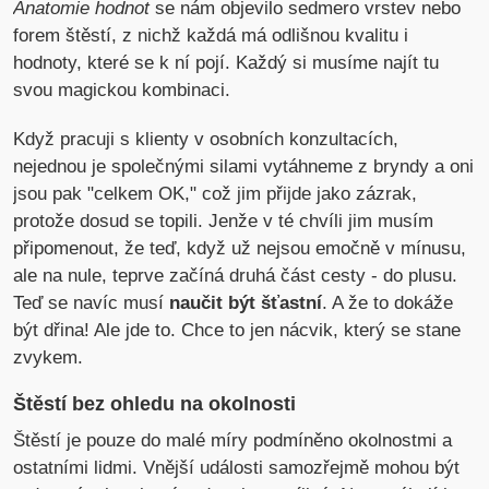
Anatomie hodnot
se nám objevilo sedmero vrstev nebo
forem štěstí, z nichž každá má odlišnou kvalitu i
hodnoty, které se k ní pojí. Každý si musíme najít tu
svou magickou kombinaci.
Když pracuji s klienty v osobních konzultacích,
nejednou je společnými silami vytáhneme z bryndy a oni
jsou pak "celkem OK," což jim přijde jako zázrak,
protože dosud se topili. Jenže v té chvíli jim musím
připomenout, že teď, když už nejsou emočně v mínusu,
ale na nule, teprve začíná druhá část cesty - do plusu.
Teď se navíc musí
naučit být šťastní
. A že to dokáže
být dřina! Ale jde to. Chce to jen nácvik, který se stane
zvykem.
Štěstí bez ohledu na okolnosti
Štěstí je pouze do malé míry podmíněno okolnostmi a
ostatními lidmi. Vnější události samozřejmě mohou být