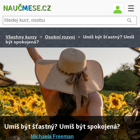
NAUČ
ME
SE.CZ
☰
Všechny kurzy
>
Osobní rozvoj
>
Umíš být šťastný? Umíš
být spokojená?
Umíš být šťastný? Umíš být spokojená?
Michaela Freeman