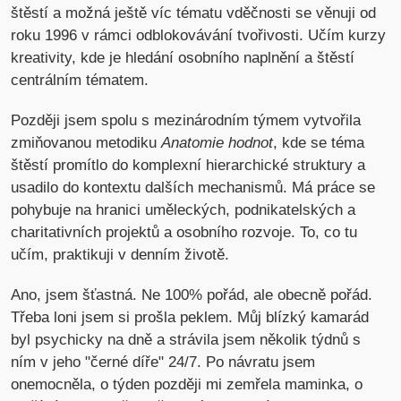
štěstí a možná ještě víc tématu vděčnosti se věnuji od
roku 1996 v rámci odblokovávání tvořivosti. Učím kurzy
kreativity, kde je hledání osobního naplnění a štěstí
centrálním tématem.
Později jsem spolu s mezinárodním týmem vytvořila
zmiňovanou metodiku
Anatomie hodnot
, kde se téma
štěstí promítlo do komplexní hierarchické struktury a
usadilo do kontextu dalších mechanismů. Má práce se
pohybuje na hranici uměleckých, podnikatelských a
charitativních projektů a osobního rozvoje. To, co tu
učím, praktikuji v denním životě.
Ano, jsem šťastná. Ne 100% pořád, ale obecně pořád.
Třeba loni jsem si prošla peklem. Můj blízký kamarád
byl psychicky na dně a strávila jsem několik týdnů s
ním v jeho "černé díře" 24/7. Po návratu jsem
onemocněla, o týden později mi zemřela maminka, o