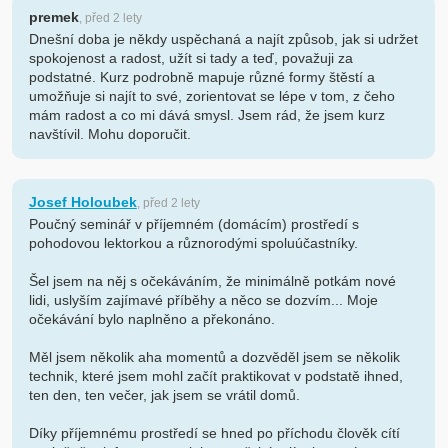
premek
, před 2 lety
Dnešní doba je někdy uspěchaná a najít způsob, jak si udržet
spokojenost a radost, užít si tady a teď, považuji za
podstatné. Kurz podrobně mapuje různé formy štěstí a
umožňuje si najít to své, zorientovat se lépe v tom, z čeho
mám radost a co mi dává smysl. Jsem rád, že jsem kurz
navštívil. Mohu doporučit.
Josef Holoubek
, před 2 lety
Poučný seminář v příjemném (domácím) prostředí s
pohodovou lektorkou a různorodými spoluúčastníky.
Šel jsem na něj s očekáváním, že minimálně potkám nové
lidi, uslyším zajímavé příběhy a něco se dozvím... Moje
očekávání bylo naplněno a překonáno.
Měl jsem několik aha momentů a dozvěděl jsem se několik
technik, které jsem mohl začít praktikovat v podstatě ihned,
ten den, ten večer, jak jsem se vrátil domů.
Díky příjemnému prostředí se hned po příchodu člověk cítí