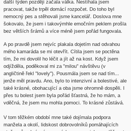
další týden později začala válka. Nestíhala jsem
pracovat, takže trpěl domácí rozpočet. Do toho byl
nemocný pes a stěhovali jsme kancelář. Doslova mne
šokovalo, že jsem i takovýmhle emočním peklem prošla
bez větších šrámů a více méně jsem pořád fungovala.
A po pravdě jsem nejvíc plakala dojetím nad odvahou
mého kamaráda se mi otevřít. Cítila jsem se poctěna
tím, že mi dovolil ho léčit a jít až na kost. Když jsem
odjížděla, poděkoval mi za "milou" návštěvu (v
angličtině řekl "lovely"). Pousmála jsem se nad tím...
jenže měl pravdu. Ano, bylo to intenzivní a bolestivé, ale
také krásné, obohacující a oba jsme ohromně dospěli. I
přes tu bolest jsem byla pořád šťastná, že ho mám, a
vděčná, že jsem mu mohla pomoci. To krásné zůstává.
V tom těžkém období mne také dojímala podpora
manžela a okolí, lidskost dobrovolníků pomáhajících