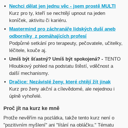
Nechci dělat jen jednu věc - jsem prostě MULTI
Kurz pro ty, kteří se nechtějí upnout na jeden
koníček, aktivitu či kariéru.
Mastermind pro záchranáře lidských duší aneb
odborníky z pomáhajících profesí
Podpůrné setkání pro terapeuty, pečovatele, učitelky,
léčitele, kouče aj.
Umíš být šťastný? Umíš být spokojená? -
TENTO
Hloubkový pohled na podstatu štěstí, vděčnost a
další mechanismy.
Dračice: Nezávislé ženy, které chtějí žít jinak
Kurz pro ženy akční a cílevědomé, ale nejednou i
úplně vyhořelé.
Proč jít na kurz ke mně
Protže nevěřím na pozlátka, takže tento kurz není o
"pozitivním myšlení" ani "lítání na obláčku." Tématu