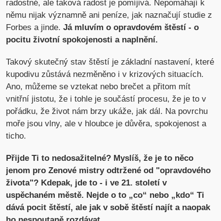
radostné, ale taková radost je pomíjivá. Nepomáhají k
němu nijak významně ani peníze, jak naznačují studie z
Forbes a jinde.
Já mluvím o opravdovém štěstí - o
pocitu životní spokojenosti a naplnění.
Takový skutečný stav štěstí je základní nastavení, které
kupodivu zůstává nezměněno i v krizových situacích.
Ano, můžeme se vztekat nebo brečet a přitom mít
vnitřní jistotu, že i tohle je součástí procesu, že je to v
pořádku, že život nám brzy ukáže, jak dál. Na povrchu
moře jsou vlny, ale v hloubce je důvěra, spokojenost a
ticho.
Přijde Ti to nedosažitelné? Myslíš, že je to něco
jenom pro Zenové mistry odtržené od "opravdového
života"? Kdepak, jde to - i ve 21. století v
uspěchaném městě. Nejde o to „co“ nebo „kdo“ Ti
dává pocit štěstí, ale jak v sobě štěstí najít a naopak
ho nespoutaně rozdávat.