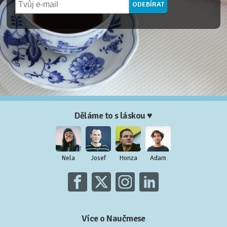
Děláme to s láskou ♥
Nela
Josef
Honza
Adam
Více o Naučmese