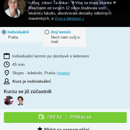
✨Ahoj, zdraví Ťa Anka✨ 🌹Vitaj na mojej stránke 🌹
Masírujem od svojich 12 rokov,študovala som
lekársku fakultu, absolvovala desiatky odborných
masérských, a
Více o lektorovi »
Individuální
Jiný termín
Praha
Nech nám svůj e-
mail
Individuální termín po domluvě s lektorem
45 min
Skype - kdekoliv, Praha
(mapa)
Kurz je individuální
Kurzu se již zúčastnili
700 Kč
Přihlas se
Přidat na seznam přání