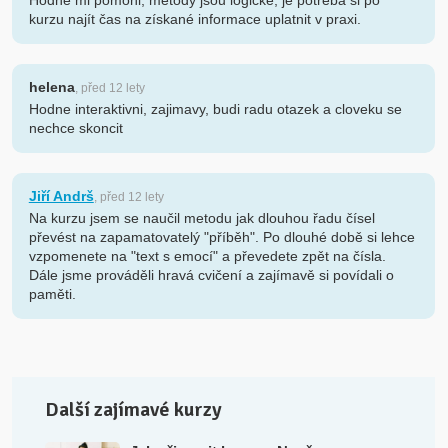
Hodně mi pomohl, metody jsou logické, je potřeba si po
kurzu najít čas na získané informace uplatnit v praxi.
helena
, před 12 lety
Hodne interaktivni, zajimavy, budi radu otazek a cloveku se
nechce skoncit
Jiří Andrš
, před 12 lety
Na kurzu jsem se naučil metodu jak dlouhou řadu čísel
převést na zapamatovatelý "příběh". Po dlouhé době si lehce
vzpomenete na "text s emocí" a převedete zpět na čísla.
Dále jsme prováděli hravá cvičení a zajímavě si povídali o
paměti.
Další zajímavé kurzy