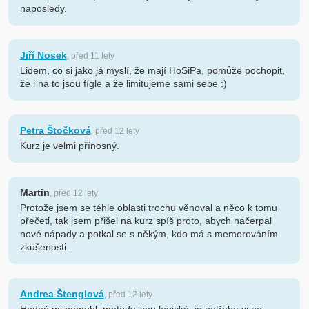
naposledy.
Jiří Nosek
, před 11 lety
Lidem, co si jako já myslí, že mají HoSiPa, pomůže pochopit,
že i na to jsou fígle a že limitujeme sami sebe :)
Petra Štočková
, před 12 lety
Kurz je velmi přínosný.
Martin
, před 12 lety
Protože jsem se téhle oblasti trochu věnoval a něco k tomu
přečetl, tak jsem přišel na kurz spíš proto, abych načerpal
nové nápady a potkal se s někým, kdo má s memorováním
zkušenosti.
Andrea Štenglová
, před 12 lety