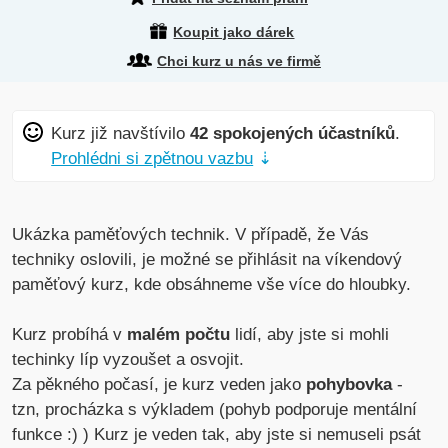
Koupit jako dárek
Chci kurz u nás ve firmě
Kurz již navštívilo
42 spokojených účastníků
.
Prohlédni si zpětnou vazbu
⇣
Ukázka paměťových technik. V případě, že Vás
techniky oslovili, je možné se přihlásit na víkendový
paměťový kurz, kde obsáhneme vše více do hloubky.
Kurz probíhá v
malém počtu
lidí, aby jste si mohli
techinky líp vyzoušet a osvojit.
Za pěkného počasí, je kurz veden jako
pohybovka
-
tzn, procházka s výkladem (pohyb podporuje mentální
funkce :) ) Kurz je veden tak, aby jste si nemuseli psát