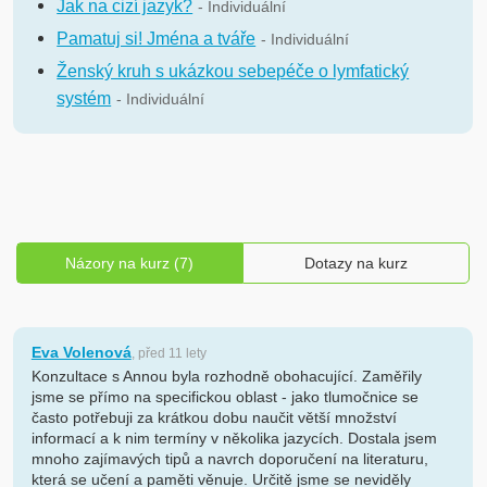
Jak na cizí jazyk?
- Individuální
Pamatuj si! Jména a tváře
- Individuální
Ženský kruh s ukázkou sebepéče o lymfatický
systém
- Individuální
Názory na kurz (7)
Dotazy na kurz
Eva Volenová
, před 11 lety
Konzultace s Annou byla rozhodně obohacující. Zaměřily
jsme se přímo na specifickou oblast - jako tlumočnice se
často potřebuji za krátkou dobu naučit větší množství
informací a k nim termíny v několika jazycích. Dostala jsem
mnoho zajímavých tipů a navrch doporučení na literaturu,
která se učení a paměti věnuje. Určitě jsme se neviděly