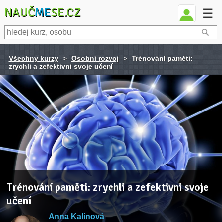
NAUČ
ME
SE.CZ
☰
Všechny kurzy
>
Osobní rozvoj
>
Trénování paměti:
zrychli a zefektivni svoje učení
Trénování paměti: zrychli a zefektivni svoje
učení
Anna Kalinová