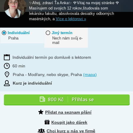
✨Ahoj, zdraví Ťa Anka✨ 🌹Vitaj na mojej stránke 🌹
Masírujem od svojich 12 rokov,študovala som
lekársku fakultu, absolvovala desiatky odborných
masérských, a
Více o lektorovi »
Individuální
Jiný termín
Praha
Nech nám svůj e-
mail
Individuální termín po domluvě s lektorem
60 min
Praha - Modřany, nebo skype, Praha
(mapa)
Kurz je individuální
800 Kč
Přihlas se
Přidat na seznam přání
Koupit jako dárek
Chci kurz u nás ve firmě