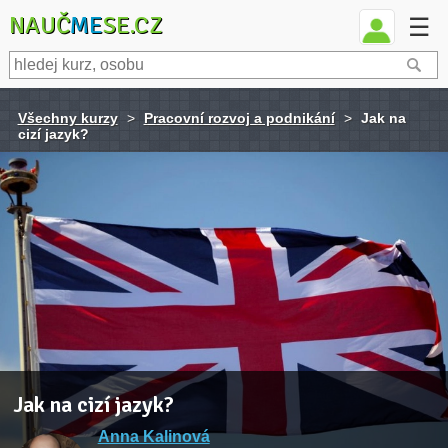
NAUČ
ME
SE.CZ
☰
Všechny kurzy
>
Pracovní rozvoj a podnikání
>
Jak na
cizí jazyk?
Jak na cizí jazyk?
Anna Kalinová