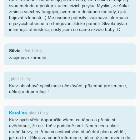
svou metodu a pristup k uceni cizich jazyku. Myslim, ze Anka
zminila vsechny fungujici, overene a dostupne metody, i jak
bojovat s lenosti :-) Me osobne potesily i zajimave informace
o jazycich obecne a o fungovani lidske pameti. Skvela byla i
intimnejsi atmosfera, sesly jsem se same skvele baby :D
Silvia
, před 11 lety
zaujimave zhrnutie
, před 11 lety
Kurz obsahově splnil moje očekávání, příjemná prezentace,
děkuji a doporučuji !
Karolína
, před 11 lety
Kurz bych vřele doporučila všem, co tápou a přesto si
uvědomují, že cizí řeč v podstatě umí. Nemá cenu platit
drahé kurzy, je třeba si sestavit vlastní učební plán a vědět,
jak na to. Děkuji za cenné informace, něco už jsem uvedla do