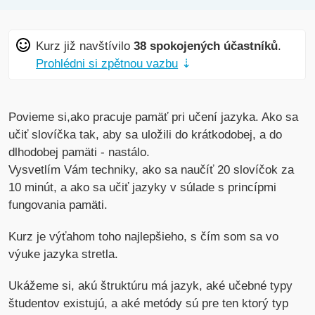
Kurz již navštívilo
38 spokojených účastníků
.
Prohlédni si zpětnou vazbu
⇣
Povieme si,ako pracuje pamäť pri učení jazyka. Ako sa
učiť slovíčka tak, aby sa uložili do krátkodobej, a do
dlhodobej pamäti - nastálo.
Vysvetlím Vám techniky, ako sa naučíť 20 slovíčok za
10 minút, a ako sa učiť jazyky v súlade s princípmi
fungovania pamäti.
Kurz je výťahom toho najlepšieho, s čím som sa vo
výuke jazyka stretla.
Ukážeme si, akú štruktúru má jazyk, aké učebné typy
študentov existujú, a aké metódy sú pre ten ktorý typ