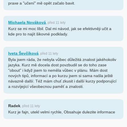
praxe a "učení" mě opět začalo bavit.
Michaela Nováková
, před 11 lety
Kurz se mi moc líbil. Dal mi návod, jak se efektivněji učit a
kde pro to najít šikovné podklady.
Iveta Ševčíková
, před 11 lety
Byla jsem ráda, že nebyla vůbec důležitá znalost jakéhokoliv
jazyka. Kurz mě docela dost povzbudil se do toho zase
"obout" i když jsem to neměla vůbec v plánu. Mám dost
nových tipů, informací a po kurzu jsem si sama našla ještě
návazně další. Též mám chuť zkusit i další kurzy podporující
a rozvíjející všeobecnou paměť a znalosti.
Radek
, před 11 lety
Kurz je fajn, utekl velmi rychle, Obsahuje dulezite informace