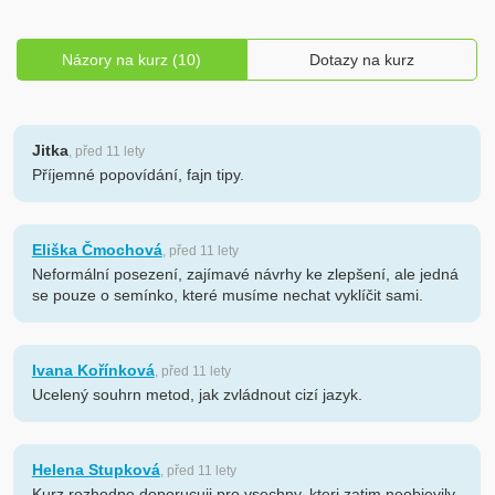
Názory na kurz (10)
Dotazy na kurz
Jitka
, před 11 lety
Příjemné popovídání, fajn tipy.
Eliška Čmochová
, před 11 lety
Neformální posezení, zajímavé návrhy ke zlepšení, ale jedná
se pouze o semínko, které musíme nechat vyklíčit sami.
Ivana Kořínková
, před 11 lety
Ucelený souhrn metod, jak zvládnout cizí jazyk.
Helena Stupková
, před 11 lety
Kurz rozhodne doporucuji pro vsechny, kteri zatim neobjevily