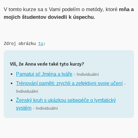
V tomto kurze sa s Vami podelím o metódy, ktoré
mňa a
mojich študentov doviedli k úspechu.
Zdroj obrázku 
tu
:
Víš, že Anna vede také tyto kurzy?
Pamatuj si! Jména a tváře
- Individuální
Trénování paměti: zrychli a zefektivni svoje učení
-
Individuální
Ženský kruh s ukázkou sebepéče o lymfatický
systém
- Individuální