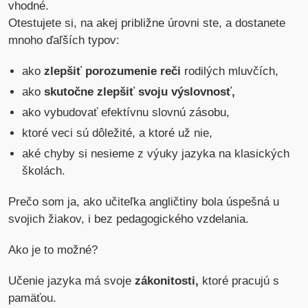
vhodné.
Otestujete si, na akej približne úrovni ste, a dostanete
mnoho ďaľších typov:
ako
zlepšiť porozumenie reči
rodilých mluvčích,
ako
skutočne zlepšiť svoju výslovnosť,
ako vybudovať efektívnu slovnú zásobu,
ktoré veci sú dôležité, a ktoré už nie,
aké chyby si nesieme z výuky jazyka na klasických
školách.
Prečo som ja, ako učiteľka angličtiny bola úspešná u
svojich žiakov, i bez pedagogického vzdelania.
Ako je to možné?
Učenie jazyka má svoje
zákonitosti,
ktoré pracujú s
pamäťou.