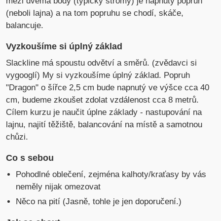
mezi dvěma body (typicky stromy) je napnutý popruh
(neboli lajna) a na tom popruhu se chodí, skáče,
balancuje.
Vyzkoušíme si úplný základ
Slackline má spoustu odvětví a směrů. (zvědavci si
vygooglí) My si vyzkoušíme úplný základ. Popruh
"Dragon" o šířce 2,5 cm bude napnutý ve výšce cca 40
cm, budeme zkoušet zdolat vzdálenost cca 8 metrů.
Cílem kurzu je naučit úplne základy - nastupování na
lajnu, najití těžiště, balancování na místě a samotnou
chůzi.
Co s sebou
Pohodlné oblečení, zejména kalhoty/kraťasy by vás
neměly nijak omezovat
Něco na pití (Jasně, tohle je jen doporučení.)