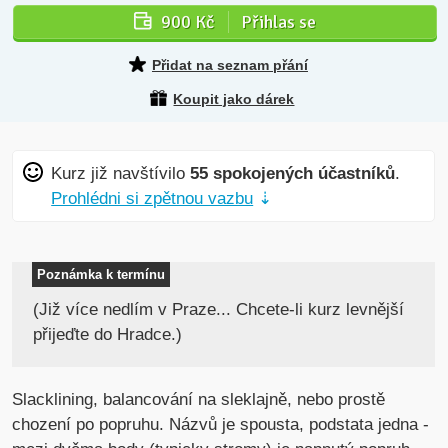
900 Kč
Přihlas se
Přidat na seznam přání
Koupit jako dárek
Kurz již navštívilo
55 spokojených účastníků
.
Prohlédni si zpětnou vazbu
⇣
Poznámka k termínu
(Již více nedlím v Praze... Chcete-li kurz levnější
přijeďte do Hradce.)
Slacklining, balancování na sleklajně, nebo prostě
chození po popruhu. Názvů je spousta, podstata jedna -