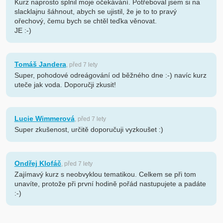
Kurz naprosto splnil moje očekávání. Potřeboval jsem si na
slacklajnu šáhnout, abych se ujistil, že je to to pravý
ořechový, čemu bych se chtěl teďka věnovat.
JE :-)
Tomáš Jandera
, před 7 lety
Super, pohodové odreágování od běžného dne :-) navíc kurz
uteče jak voda. Doporučji zkusit!
Lucie Wimmerová
, před 7 lety
Super zkušenost, určitě doporučuji vyzkoušet :)
Ondřej Klofáč
, před 7 lety
Zajímavý kurz s neobvyklou tematikou. Celkem se při tom
unavíte, protože při první hodině pořád nastupujete a padáte
:-)