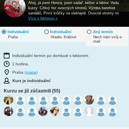
Ahoj, já jsem Honza, jsem sadař, běžec a lektor. Vedu
kurzy: Citlivý řez ovocných stromů, Výroba barefoot
sandálů, První krůčky na sleklajně. Ovocné stromy mi
Více o lektorovi »
Individuální
Individuální
Jiný termín
Praha
Hradec Králové
Nech nám svůj e-
mail
Individuální termín po domluvě s lektorem
1 hodina
Praha
(mapa)
Kurz je individuální
Kurzu se již zúčastnili (55)