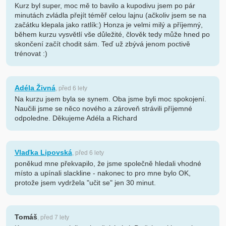
Kurz byl super, moc mě to bavilo a kupodivu jsem po pár
minutách zvládla přejít téměř celou lajnu (ačkoliv jsem se na
začátku klepala jako ratlík:) Honza je velmi milý a příjemný,
během kurzu vysvětlí vše důležité, člověk tedy může hned po
skončení začít chodit sám. Teď už zbývá jenom poctivě
trénovat :)
Adéla Živná
, před 6 lety
Na kurzu jsem byla se synem. Oba jsme byli moc spokojení.
Naučili jsme se něco nového a zároveň strávili příjemné
odpoledne. Děkujeme Adéla a Richard
Vlaďka Lipovská
, před 6 lety
poněkud mne překvapilo, že jsme společně hledali vhodné
místo a upínali slackline - nakonec to pro mne bylo OK,
protože jsem vydržela "učit se" jen 30 minut.
Tomáš
, před 7 lety