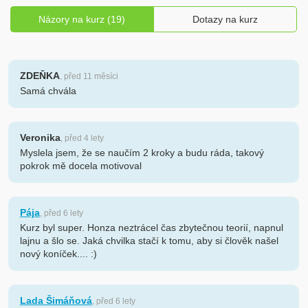
Názory na kurz (19)
Dotazy na kurz
ZDEŇKA
, před 11 měsíci
Samá chvála
Veronika
, před 4 lety
Myslela jsem, že se naučím 2 kroky a budu ráda, takový
pokrok mě docela motivoval
Pája
, před 6 lety
Kurz byl super. Honza neztrácel čas zbytečnou teorií, napnul
lajnu a šlo se. Jaká chvilka stačí k tomu, aby si člověk našel
nový koníček.... :)
Lada Šimáňová
, před 6 lety