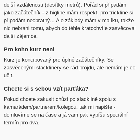
delší vzdálenosti (desítky metrů). Pořád si připadám
jako začátečník - z higline mám respekt, pro trickline si
připadám neobratný... Ale základy mám v malíku, takže
nic nebrání tomu, abych do téhle kratochvíle zasvěcoval
další zájemce.
Pro koho kurz není
Kurz je koncipovaný pro úplné začátečníky. Se
zasvěcenými slacklinery se rád projdu, ale nemám je co
učit.
Chcete si s sebou vzít parťáka?
Pokud chcete zakusit chůzi po slacklině spolu s
kamarádem/partnerem/kolegou, tak mi napište -
domluvíme se na čase a já vam pak vypíšu speciální
termín pro dva.