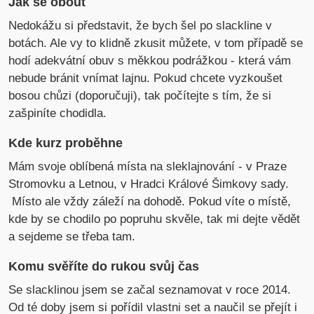
Jak se obout
Nedokážu si představit, že bych šel po slackline v
botách. Ale vy to klidně zkusit můžete, v tom případě se
hodí adekvátní obuv s měkkou podrážkou - která vám
nebude bránit vnímat lajnu. Pokud chcete vyzkoušet
bosou chůzi (doporučuji), tak počítejte s tím, že si
zašpiníte chodidla.
Kde kurz proběhne
Mám svoje oblíbená místa na sleklajnování - v Praze
Stromovku a Letnou, v Hradci Králové Šimkovy sady.
Místo ale vždy záleží na dohodě. Pokud víte o místě,
kde by se chodilo po popruhu skvěle, tak mi dejte vědět
a sejdeme se třeba tam.
Komu svěříte do rukou svůj čas
Se slacklinou jsem se začal seznamovat v roce 2014.
Od té doby jsem si pořídil vlastni set a naučil se přejít i