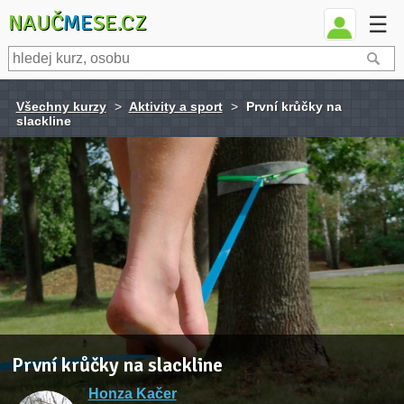
NAUČ
ME
SE.CZ
☰
Všechny kurzy
>
Aktivity a sport
>
První krůčky na
slackline
První krůčky na slackline
Honza Kačer