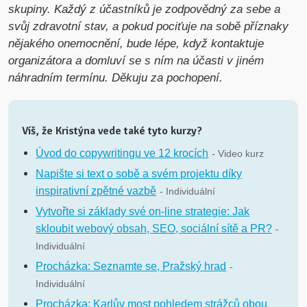
skupiny. Každý z účastníků je zodpovědný za sebe a
svůj zdravotní stav, a pokud pociťuje na sobě příznaky
nějakého onemocnění, bude lépe, když kontaktuje
organizátora a domluví se s ním na účasti v jiném
náhradním termínu. Děkuju za pochopení.
Víš, že Kristýna vede také tyto kurzy?
Úvod do copywritingu ve 12 krocích
- Video kurz
Napište si text o sobě a svém projektu díky
inspirativní zpětné vazbě
- Individuální
Vytvořte si základy své on-line strategie: Jak
skloubit webový obsah, SEO, sociální sítě a PR?
-
Individuální
Procházka: Seznamte se, Pražský hrad
-
Individuální
Procházka: Karlův most pohledem strážců obou