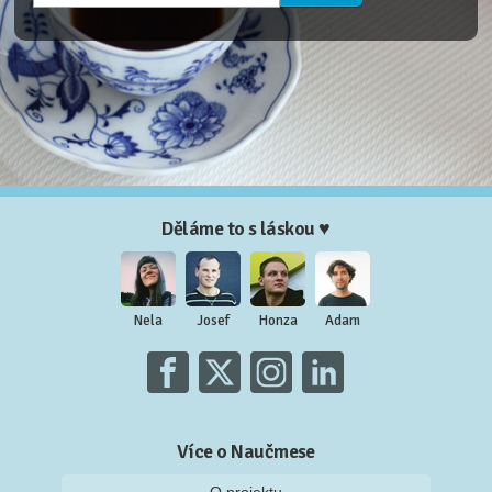
Děláme to s láskou ♥
Nela
Josef
Honza
Adam
Více o Naučmese