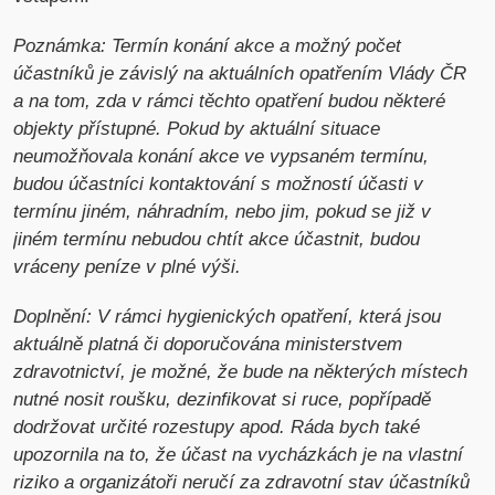
Poznámka: Termín konání akce a možný počet
účastníků je závislý na aktuálních opatřením Vlády ČR
a na tom, zda v rámci těchto opatření budou některé
objekty přístupné. Pokud by aktuální situace
neumožňovala konání akce ve vypsaném termínu,
budou účastníci kontaktování s možností účasti v
termínu jiném, náhradním, nebo jim, pokud se již v
jiném termínu nebudou chtít akce účastnit, budou
vráceny peníze v plné výši.
Doplnění: V rámci hygienických opatření, která jsou
aktuálně platná či doporučována ministerstvem
zdravotnictví, je možné, že bude na některých místech
nutné nosit roušku, dezinfikovat si ruce, popřípadě
dodržovat určité rozestupy apod. Ráda bych také
upozornila na to, že účast na vycházkách je na vlastní
riziko a organizátoři neručí za zdravotní stav účastníků