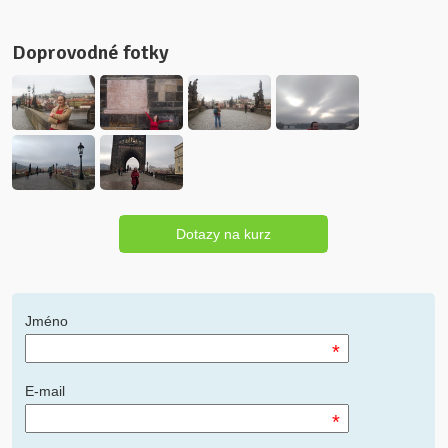
Doprovodné fotky
Dotazy na kurz
Jméno
*
E-mail
*