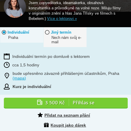
Jsem copyeditorka, ideamakerka, obsahová
konzultantka a průvodkyně na volné noze. Miluju filmy
v originálním znění a hlas Jana Třísky ve filmech s
Bebelem:)
Více o lektorovi »
Individuální
Jiný termín
Praha
Nech nám svůj e-
mail
Individuální termín po domluvě s lektorem
cca 1,5 hodiny
bude upřesněno závazně přihlášeným účastníkům, Praha
(mapa)
Kurz je individuální
3 500 Kč
Přihlas se
Přidat na seznam přání
Koupit jako dárek