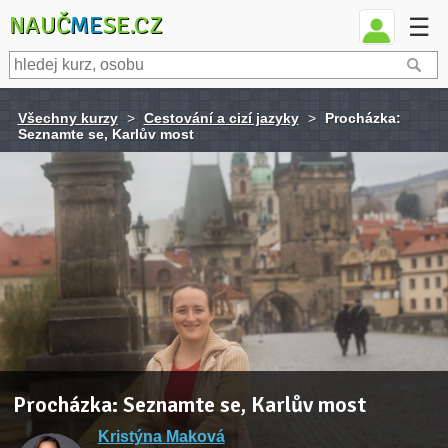
NAUČ
ME
SE.CZ
☰
Všechny kurzy
>
Cestování a cizí jazyky
>
Procházka:
Seznamte se, Karlův most
Procházka: Seznamte se, Karlův most
Kristýna Maková