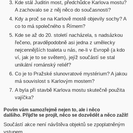
Kde stál Juditin most, předchůdce Karlova mostu?
A zachovalo se z něj něco do současnosti?
Kdy a proč se na Karlově mostě objevily sochy? A
co to má společného s Římem?
Kde se až do 20. století nacházela, s nadsázkou
řečeno, pravděpodobně asi jedna z umělecky
nejcennějších toaleta u nás, ne-li v Evropě (a kdo
ví, jak je to se světem), jejíž součástí se stal
unikátní románský reliéf?
Co je to Pražské slunovratové mystérium? A jakou
má souvislost s Karlovým mostem?
A byla při stavbě Karlova mostu skutečně použita
vajíčka?
Povím vám samozřejmě nejen to, ale i něco
dalšího. Přijďte se projít, něco se dozvědět a něco zažít!
Součástí akce není návštěva objektů se zpoplatněným
vstupem.