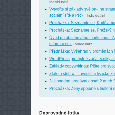
Individuální
Vytvořte si základy své on-line stra
sociální sítě a PR?
- Individuální
Procházka: Seznamte se, Karlův mo
Procházka: Seznamte se, Pražský h
Úvod do obsahového marketingu: Za
informacemi
- Video kurz
Přednáška: Vyšehrad v proměnách 
WordPress pro úplné začátečníky a
Základy copywritingu: Pište pro svo
Zlato a stříbro – investiční fyzické 
Jak snadno prodávat obsah? aneb 
Procházka: Ženy spojené s historií
Doprovodné fotky