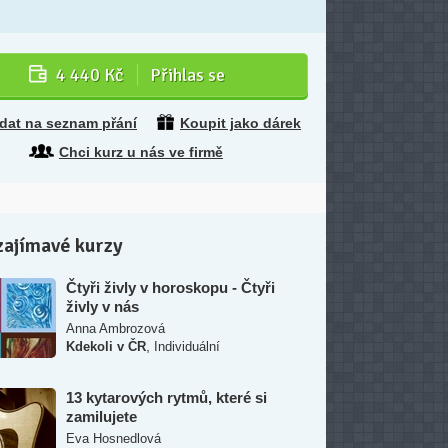
4 440 Kč
Přihlas se
idat na seznam přání
Koupit jako dárek
Chci kurz u nás ve firmě
zajímavé kurzy
Čtyři živly v horoskopu - Čtyři
živly v nás
Anna Ambrozová
,
Kdekoli v ČR
Individuální
13 kytarových rytmů, které si
zamilujete
Eva Hosnedlová