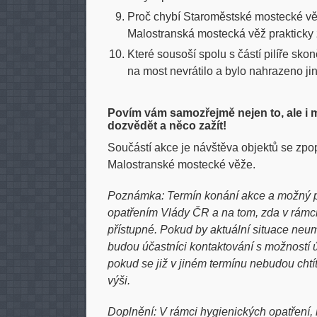
Proč chybí Staroměstské mostecké vě
Malostranská mostecká věž praktick
Které sousoší spolu s částí pilíře sko
na most nevrátilo a bylo nahrazeno j
Povím vám samozřejmě nejen to, ale i m
dozvědět a něco zažít!
Součástí akce je návštěva objektů se zp
Malostranské mostecké věže.
Poznámka: Termín konání akce a možný po
opatřením Vlády ČR a na tom, zda v rámci
přístupné. Pokud by aktuální situace ne
budou účastníci kontaktování s možností ú
pokud se již v jiném termínu nebudou chtí
výši.
Doplnění: V rámci hygienických opatření, 