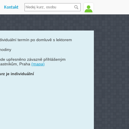
Kontakt
dividuální termín po domluvě s lektorem
hodiny
ude upřesněno závazně přihlášeným
častníkům, Praha
(mapa)
rz je individuální