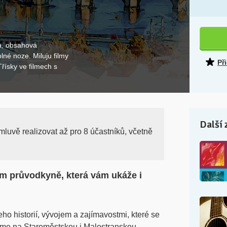
a, obsahová
né noze. Miluju filmy
Př
Třísky ve filmech s
Další 
mluvě realizovat až pro 8 účastníků, včetně
m průvodkyně, která vám ukáže i
ho historií, vývojem a zajímavostmi, které se
me na Staroměstskou i Malostranskou