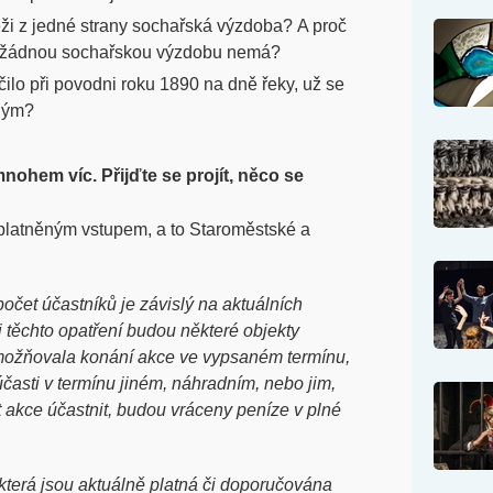
ži z jedné strany sochařská výzdoba? A proč
y žádnou sochařskou výzdobu nemá?
nčilo při povodni roku 1890 na dně řeky, už se
iným?
nohem víc. Přijďte se projít, něco se
oplatněným vstupem, a to Staroměstské a
čet účastníků je závislý na aktuálních
 těchto opatření budou některé objekty
umožňovala konání akce ve vypsaném termínu,
časti v termínu jiném, náhradním, nebo jim,
t akce účastnit, budou vráceny peníze v plné
která jsou aktuálně platná či doporučována