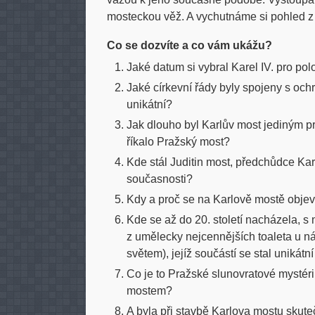
mosteckou věž. A vychutnáme si pohled z 
Co se dozvíte a co vám ukážu?
Jaké datum si vybral Karel IV. pro p
Jaké církevní řády byly spojeny s oc
unikátní?
Jak dlouho byl Karlův most jediným 
říkalo Pražský most?
Kde stál Juditin most, předchůdce Ka
současnosti?
Kdy a proč se na Karlově mostě obje
Kde se až do 20. století nacházela, 
z umělecky nejcennějších toaleta u nás,
světem), jejíž součástí se stal unikátn
Co je to Pražské slunovratové mystér
mostem?
A byla při stavbě Karlova mostu skute