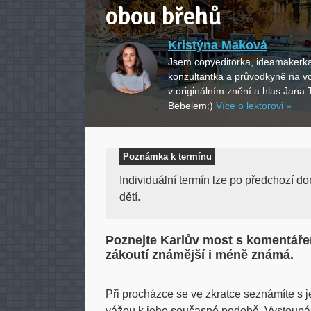
obou břehů
Kristýna Maková
Jsem copyeditorka, ideamakerk
konzultantka a průvodkyně na vol
v originálním znění a hlas Jana 
Bebelem:)
Více o lektorovi »
Poznámka k termínu
Individuální termín lze po předchozí do
dětí.
Poznejte Karlův most s komentáře
zákoutí známější i méně známá.
Při procházce se ve zkratce seznámíte s je
vážou k jeho současné podobě. Vystoupá