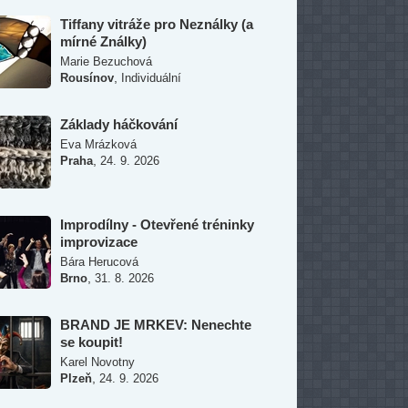
Tiffany vitráže pro Neználky (a
mírné Ználky)
Marie Bezuchová
,
Rousínov
Individuální
Základy háčkování
Eva Mrázková
,
Praha
24. 9. 2026
Improdílny - Otevřené tréninky
improvizace
Bára Herucová
,
Brno
31. 8. 2026
BRAND JE MRKEV: Nenechte
se koupit!
Karel Novotny
,
Plzeň
24. 9. 2026