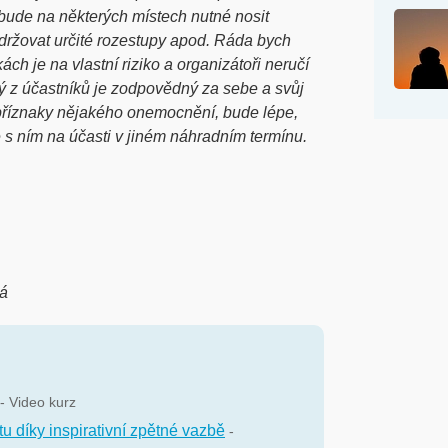
 bude na některých místech nutné nosit
održovat určité rozestupy apod. Ráda bych
ch je na vlastní riziko a organizátoři neručí
dý z účastníků je zodpovědný za sebe a svůj
 příznaky nějakého onemocnění, bude lépe,
 s ním na účasti v jiném náhradním termínu.
ná
- Video kurz
tu díky inspirativní zpětné vazbě
-