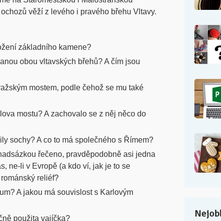
ochozů věží z levého i pravého břehu Vltavy.
oložení základního kamene?
hranou obou vltavských břehů? A čím jsou
pražským mostem, podle čehož se mu také
rlova mostu? A zachovalo se z něj něco do
vily sochy? A co to má společného s Římem?
s nadsázkou řečeno, pravděpodobně asi jedna
 ne-li v Evropě (a kdo ví, jak je to se
í románský reliéf?
ium? A jakou má souvislost s Karlovým
Nejobl
čně použita vajíčka?