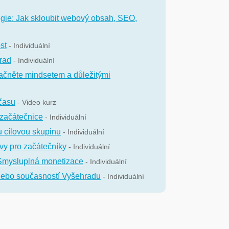
tegie: Jak skloubit webový obsah, SEO,
st
- Individuální
rad
- Individuální
čněte mindsetem a důležitými
času
- Video kurz
 začátečnice
- Individuální
u cílovou skupinu
- Individuální
kovy pro začátečníky
- Individuální
Smysluplná monetizace
- Individuální
 nebo současností Vyšehradu
- Individuální