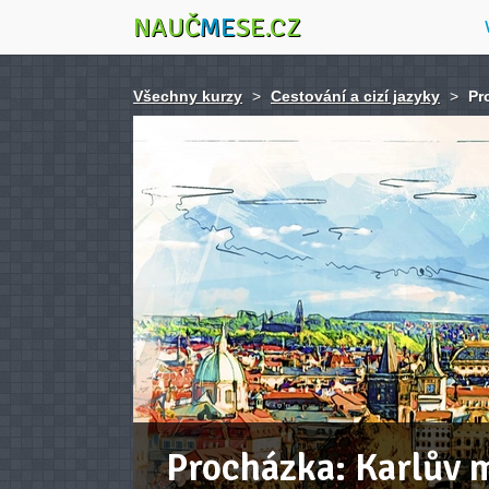
NAUČ
ME
SE.CZ
Všechny kurzy
>
Cestování a cizí jazyky
>
Pr
Procházka: Karlův 