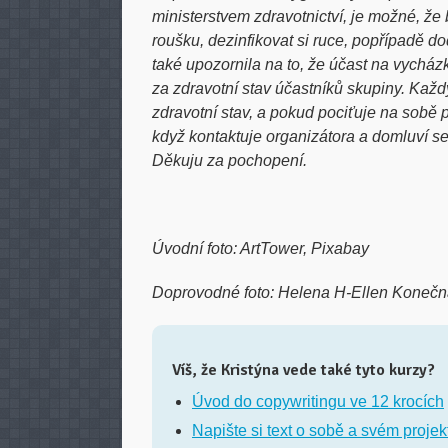
ministerstvem zdravotnictví, je možné, že
roušku, dezinfikovat si ruce, popřípadě d
také upozornila na to, že účast na vycházká
za zdravotní stav účastníků skupiny. Kaž
zdravotní stav, a pokud pociťuje na sobě
když kontaktuje organizátora a domluví se
Děkuju za pochopení.
Úvodní foto: ArtTower, Pixabay
Doprovodné foto: Helena H-Ellen Koneč
Víš, že Kristýna vede také tyto kurzy?
Úvod do copywritingu ve 12 krocích
Napište si text o sobě a svém projek