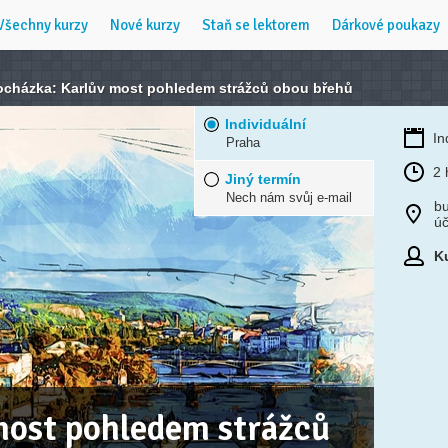
Všechny kurzy
Nové kurzy
Staň se lektorem
Dárkové poukazy
ocházka: Karlův most pohledem strážců obou břehů
Individuální
In
Praha
2 
Jiný termín
Nech nám svůj e-mail
b
ú
Ku
most pohledem strážců