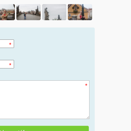
*
*
*