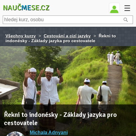
NAUČ
ME
SE.CZ
☰
Všechny kurzy
>
Cestování a cizí jazyky
>
Řekni to
indonésky - Základy jazyka pro cestovatele
Řekni to indonésky - Základy jazyka pro
cestovatele
Michala Adnyani