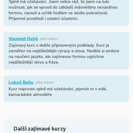
Splnil má očekávání. Jsem velice rád, že jsem na tuto
možnost, jak se vpravit do základů indonéštiny nenásilnou
formou, narazil a určitě hodlám ve studiu pokračovat.
Příjemné prostředí i ostatní účastníci.
Vlastimil Outlý
, před rokem
Zajímavý kurz s dobře připravenými podklady. Kurz je
zaměřen na nejdůležitější výrazy a slova. Nedělá si ambice
na naučení jazyka, ale zajímavou formou vypíchne
nejdůležitější slova a fráze.
Luboš Beňo
, před rokem
Kurz naprosto splnil mé očekávání, plynulo to v milé,
kamarádské atmosféře
Další zajímavé kurzy