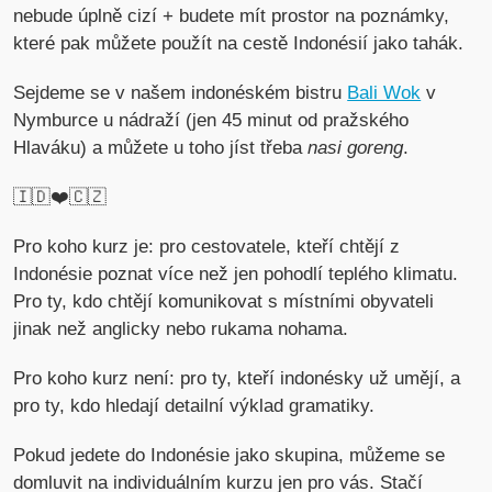
nebude úplně cizí + budete mít prostor na poznámky,
které pak můžete použít na cestě Indonésií jako tahák.
Sejdeme se v našem indonéském bistru
Bali Wok
v
Nymburce u nádraží (jen 45 minut od pražského
Hlaváku) a můžete u toho jíst třeba
nasi goreng
.
🇮🇩❤️🇨🇿
Pro koho kurz je: pro cestovatele, kteří chtějí z
Indonésie poznat více než jen pohodlí teplého klimatu.
Pro ty, kdo chtějí komunikovat s místními obyvateli
jinak než anglicky nebo rukama nohama.
Pro koho kurz není: pro ty, kteří indonésky už umějí, a
pro ty, kdo hledají detailní výklad gramatiky.
Pokud jedete do Indonésie jako skupina, můžeme se
domluvit na individuálním kurzu jen pro vás. Stačí