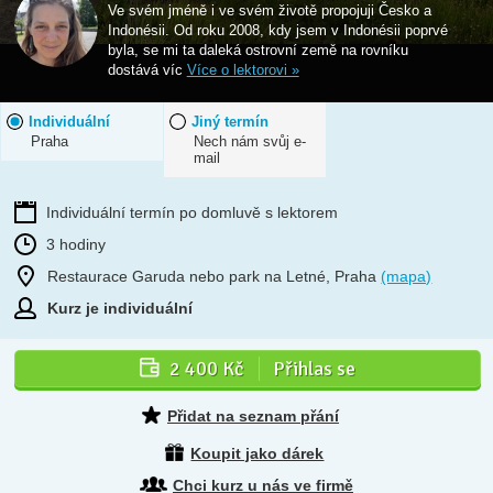
Ve svém jméně i ve svém životě propojuji Česko a
Indonésii. Od roku 2008, kdy jsem v Indonésii poprvé
byla, se mi ta daleká ostrovní země na rovníku
dostává víc
Více o lektorovi »
Individuální
Jiný termín
Praha
Nech nám svůj e-
mail
Individuální termín po domluvě s lektorem
3 hodiny
Restaurace Garuda nebo park na Letné, Praha
(mapa)
Kurz je individuální
2 400 Kč
Přihlas se
Přidat na seznam přání
Koupit jako dárek
Chci kurz u nás ve firmě