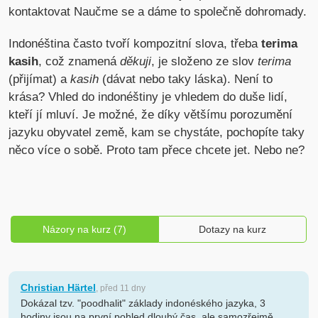
kontaktovat Naučme se a dáme to společně dohromady.
Indonéština často tvoří kompozitní slova, třeba
terima
kasih
, což znamená
děkuji
, je složeno ze slov
terima
(přijímat) a
kasih
(dávat nebo taky láska). Není to
krása? Vhled do indonéštiny je vhledem do duše lidí,
kteří jí mluví. Je možné, že díky většímu porozumění
jazyku obyvatel země, kam se chystáte, pochopíte taky
něco více o sobě. Proto tam přece chcete jet. Nebo ne?
Názory na kurz (7)
Dotazy na kurz
Christian Härtel
, před 11 dny
Dokázal tzv. "poodhalit" základy indonéského jazyka, 3
hodiny jsou na první pohled dlouhý čas, ale samozřejmě