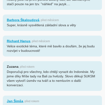
stačí pouze na jen tzv. "náhled" na jazyk....
Barbora Škaloudová
, před měsícem
Super, krásně vysvětlená základní slova a věty
Richard Hanus
, před měsícem
Velice exotické téma, které mě bavilo a doufám, že jej budu
rozvíjet v budoucnosti!
Zuzana
, před rokem
Doporučuji pro všechny, kdo chtějí vyrazit do Indonésie. My
jsme díky Míše tady na Bali za hvězdy. Slovo děkuji SUKSM
všem vytvoří úsměv na tváři a to nemluvím o další
konverzaci.
Jan Šimša
, před rokem