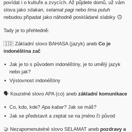
povídat i o kultuře a zvycích. Až půjdete domů, už vám
slova jako
silakan
,
selamat pagi
nebo
lima puluh
nebudou připadat jako náhodně poskládané slabiky 🙃
Tady je to přehledně:
🇮🇩 Základní slovo BAHASA (jazyk) aneb
Co je
indonéština zač
Jak je to s původem indonéštiny, je to umělý jazyk
nebo jak?
Výslovnost indonéštiny
🗣️ Kouzelné slovo APA (co) aneb
základní komunikace
Co, kdo, kde?
Apa kabar
? Jak se máš?
Jak se představit a zeptat se na jméno či původ
🤝 Nezapomenutelné slovo SELAMAT aneb
pozdravy a