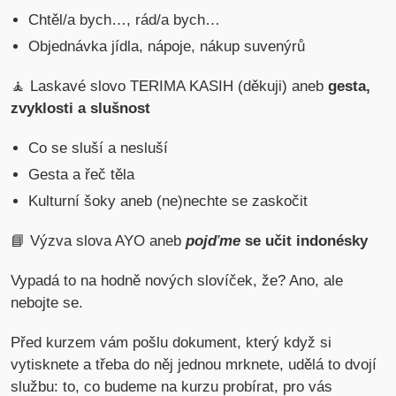
Chtěl/a bych…, rád/a bych…
Objednávka jídla, nápoje, nákup suvenýrů
🧘 Laskavé slovo TERIMA KASIH (děkuji) aneb
gesta,
zvyklosti a slušnost
Co se sluší a nesluší
Gesta a řeč těla
Kulturní šoky aneb (ne)nechte se zaskočit
📘 Výzva slova AYO aneb
pojďme
se učit indonésky
Vypadá to na hodně nových slovíček, že? Ano, ale
nebojte se.
Před kurzem vám pošlu dokument, který když si
vytisknete a třeba do něj jednou mrknete, udělá to dvojí
službu: to, co budeme na kurzu probírat, pro vás