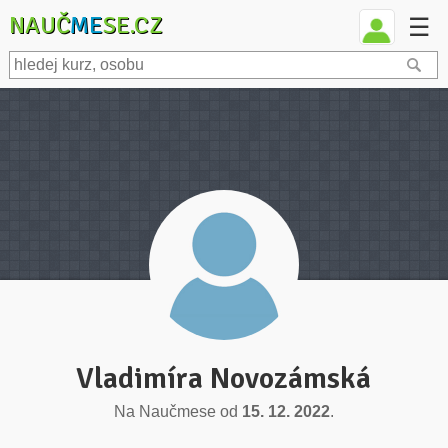
NAUČ
ME
SE.CZ
☰
Vladimíra Novozámská
Na Naučmese od
15. 12. 2022
.