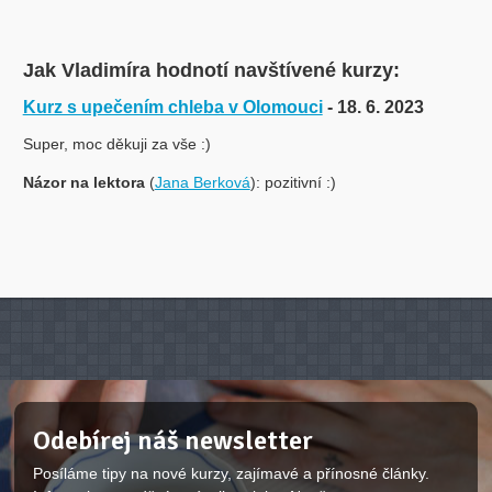
Jak Vladimíra hodnotí navštívené kurzy:
Kurz s upečením chleba v Olomouci
- 18. 6. 2023
Super, moc děkuji za vše :)
Názor na lektora
(
Jana Berková
): pozitivní :)
Odebírej náš newsletter
Posíláme tipy na nové kurzy, zajímavé a přínosné články.