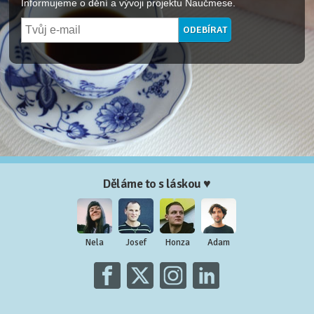
Informujeme o dění a vývoji projektu Naučmese.
Děláme to s láskou ♥
Nela
Josef
Honza
Adam