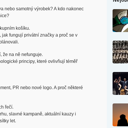
rava nebo samotný výrobek? A kdo nakonec
nice?
kupním košíku.
jak fungují privátní značky a proč se v
plánovali.
dí, že na ně nefunguje.
ogické principy, které ovlivňují téměř
cement, PR nebo nové logo. A proč některé
h řečí.
rhu, slavné kampaně, aktuální kauzy i
ítky let.