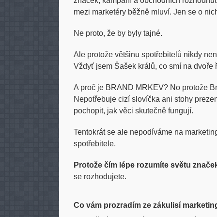
značek, kampaní a obchodních rozhodnutí.
mezi marketéry běžně mluví. Jen se o nic
Ne proto, že by byly tajné.
Ale protože většinu spotřebitelů nikdy ne
Vždyť jsem Šašek králů, co smí na dvoře ř
A proč je BRAND MRKEV? No protože Bran
Nepotřebuje cizí slovíčka ani stohy preze
pochopit, jak věci skutečně fungují.
Tentokrát se ale nepodíváme na marketin
spotřebitele.
Protože čím lépe rozumíte světu značek
se rozhodujete.
Co vám prozradím ze zákulisí marketin