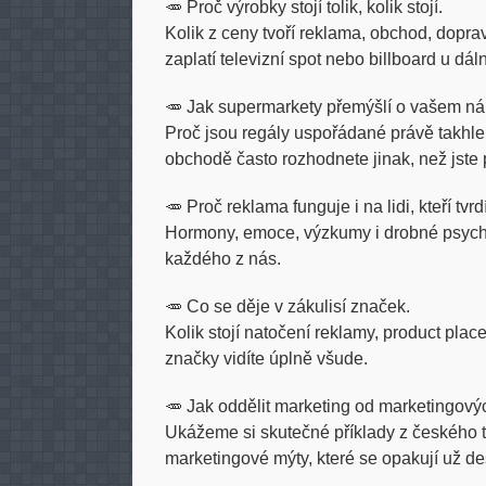
🥕 Proč výrobky stojí tolik, kolik stojí.
Kolik z ceny tvoří reklama, obchod, dop
zaplatí televizní spot nebo billboard u dál
🥕 Jak supermarkety přemýšlí o vašem ná
Proč jsou regály uspořádané právě takhle, 
obchodě často rozhodnete jinak, než jste 
🥕 Proč reklama funguje i na lidi, kteří tvr
Hormony, emoce, výzkumy i drobné psychol
každého z nás.
🥕 Co se děje v zákulisí značek.
Kolik stojí natočení reklamy, product pla
značky vidíte úplně všude.
🥕 Jak oddělit marketing od marketingovýc
Ukážeme si skutečné příklady z českého t
marketingové mýty, které se opakují už des