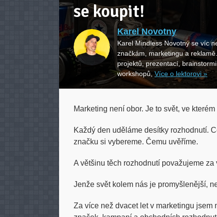
se koupit!
Karel Novotny
Karel Mindless Novotný se víc ne
značkám, marketingu a reklamě
projektů, prezentací, brainstormi
workshopů,
Více o lektorovi »
Marketing není obor. Je to svět, ve kterém
Každý den uděláme desítky rozhodnutí. 
značku si vybereme. Čemu uvěříme.
A většinu těch rozhodnutí považujeme za v
Jenže svět kolem nás je promyšlenější, ne
Za více než dvacet let v marketingu jsem