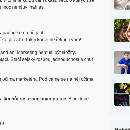
 V tomhle kurzu vám ukážu věci, o kterých se
h moc nemluví nahlas.
napadne se na ně ptát.
íkat pravdu. Tak ji konečně řeknu i vám!
d ani Marketing nemusí být složitý.
ntací. Stačí selský rozum, jednoduchost a chuť
g očima marketéra. Podíváme se na něj očima
, tím hůř se s vámi manipuluje.
A tím lépe
gu
Nejobl