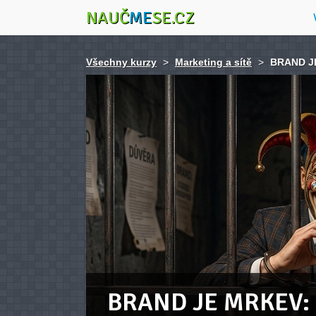
NAUČ
ME
SE.CZ
Všechny kurzy
>
Marketing a sítě
>
BRAND JE
BRAND JE MRKEV: 