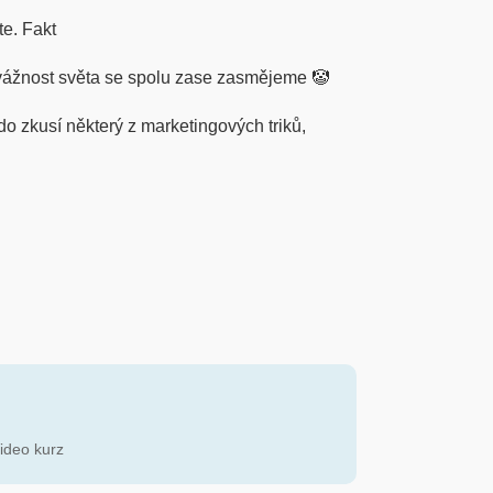
te. Fakt
vážnost světa se spolu zase zasmějeme 🤡
kdo zkusí některý z marketingových triků,
Video kurz