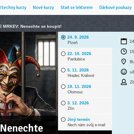
Všechny kurzy
Nové kurzy
Staň se lektorem
Dárkové poukazy
 MRKEV: Nenechte se koupit!
24. 9. 2026
24
Plzeň
15
22. 10. 2026
Pardubice
B
5. 11. 2026
už
Hradec Králové
Zb
19. 11. 2026
Olomouc
3. 12. 2026
Zlín
Jiný termín
Nenechte
Nech nám svůj e-mail