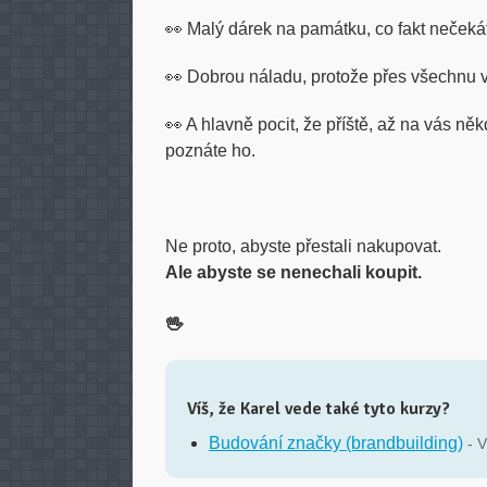
👀 Malý dárek na památku, co fakt nečeká
👀 Dobrou náladu, protože přes všechnu 
👀 A hlavně pocit, že příště, až na vás ně
poznáte ho.
Ne proto, abyste přestali nakupovat.
Ale abyste se nenechali koupit.
🖖
Víš, že Karel vede také tyto kurzy?
Budování značky (brandbuilding)
- 