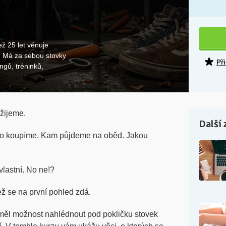
ž 25 let věnuje
. Má za sebou stovky
Př
ngů, tréninků,
 žijeme.
Další 
Co koupíme. Kam půjdeme na oběd. Jakou
lastní. No ne!?
ž se na první pohled zdá.
 měl možnost nahlédnout pod pokličku stovek