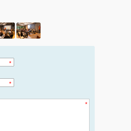
*
*
*