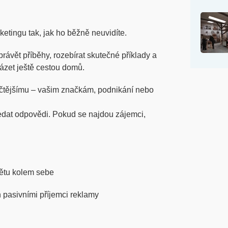
etingu tak, jak ho běžně neuvidíte.
ávět příběhy, rozebírat skutečné příklady a
ázet ještě cestou domů.
čtějšímu – vašim značkám, podnikání nebo
edat odpovědi. Pokud se najdou zájemci,
ětu kolem sebe
en pasivními příjemci reklamy