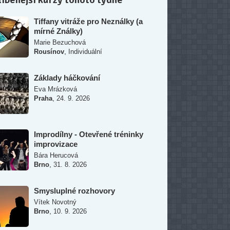
Tiffany vitráže pro Neználky (a
mírné Ználky)
Marie Bezuchová
,
Rousínov
Individuální
Základy háčkování
Eva Mrázková
,
Praha
24. 9. 2026
Improdílny - Otevřené tréninky
improvizace
Bára Herucová
,
Brno
31. 8. 2026
Smysluplné rozhovory
Vítek Novotný
,
Brno
10. 9. 2026