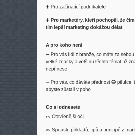
➕ Pro začínající podnikatele
➕
Pro marketéry, kteří pochopili, že č
tím lepší marketing dokážou dělat
A pro koho není
➖ Pro vás lidi z branže, co máte za sebou 
velké značky a většinu těchto témat už 
nepřinese
➖ Pro vás, co dáváte přednost 🔵 pilulce,
abyste zůstali v poho
Co si odnesete
👀 Otevřenější oči
👀 Spoustu příkladů, tipů a principů z mark