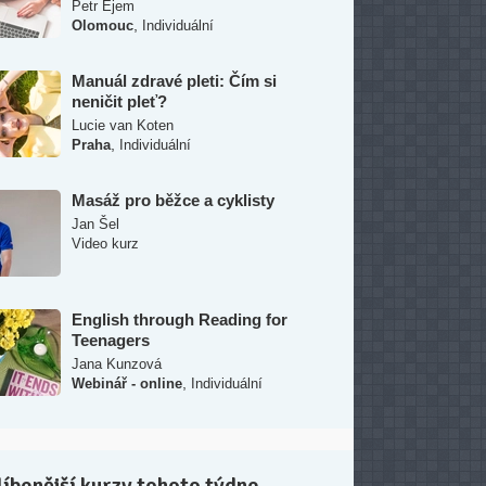
Petr Ejem
,
Olomouc
Individuální
Manuál zdravé pleti: Čím si
neničit pleť?
Lucie van Koten
,
Praha
Individuální
Masáž pro běžce a cyklisty
Jan Šel
Video kurz
English through Reading for
Teenagers
Jana Kunzová
,
Webinář - online
Individuální
íbenější kurzy tohoto týdne