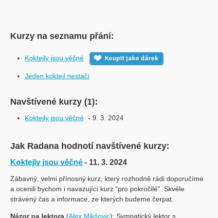
Kurzy na seznamu přání:
Koktejly jsou věčné
Koupit jako dárek
Jeden koktejl nestačí
Navštívené kurzy (1):
Koktejly jsou věčné
- 9. 3. 2024
Jak Radana hodnotí navštívené kurzy:
Koktejly jsou věčné
- 11. 3. 2024
Zábavný, velmi přínosný kurz, který rozhodně rádi doporučíme
a ocenili bychom i navazující kurz "pro pokročilé". Skvěle
strávený čas a informace, ze kterých budeme čerpat.
Názor na lektora
(
Alex Mikšovic
): Sympatický lektor s