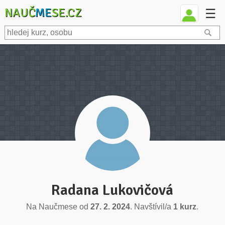
NAUČ
ME
SE.CZ
☰
Radana Lukovičová
Na Naučmese od
27. 2. 2024
. Navštívil/a
1 kurz
.