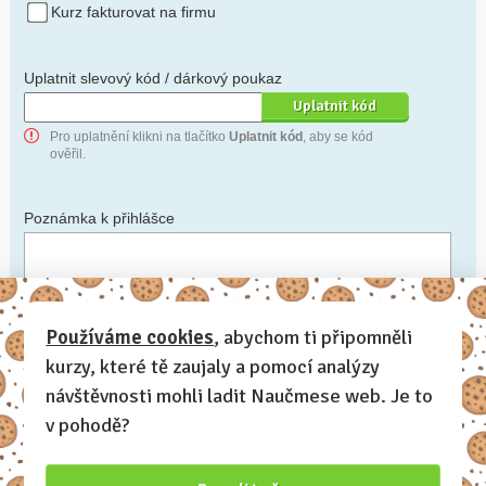
Kurz fakturovat na firmu
Uplatnit slevový kód / dárkový poukaz
Pro uplatnění klikni na tlačítko
Uplatnit kód
, aby se kód
ověřil.
Poznámka k přihlášce
Chceš-li se na cokoli zeptat, nebo ke své přihlášce poznamenat.
Používáme cookies
, abychom ti připomněli
kurzy, které tě zaujaly a pomocí analýzy
Anonymní profil
– odesláním přihlášky se automaticky
vytvoří tvůj profil na Naučmese. Zatrhni tuto volbu a profil
návštěvnosti mohli ladit Naučmese web. Je to
bude skrytý.
v pohodě?
Chci dostávat Naučmese newsletter