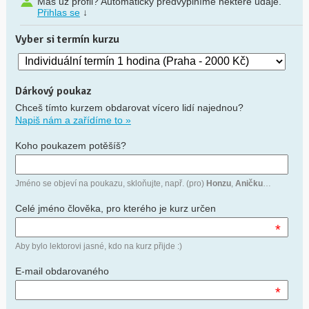
Máš už profil? Automaticky předvyplníme některé údaje.
Přihlas se
↓
Vyber si termín kurzu
Dárkový poukaz
Chceš tímto kurzem obdarovat vícero lidí najednou?
Napiš nám a zařídíme to »
Koho poukazem potěšíš?
Jméno se objeví na poukazu, skloňujte, např. (pro)
Honzu
,
Aničku
…
Celé jméno člověka, pro kterého je kurz určen
*
Aby bylo lektorovi jasné, kdo na kurz přijde :)
E-mail obdarovaného
*