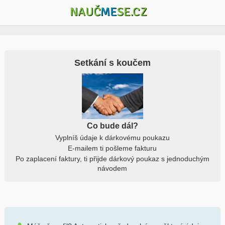
NAUČ
ME
SE.CZ
Setkání s koučem
Co bude dál?
Vyplníš údaje k dárkovému poukazu
E-mailem ti pošleme fakturu
Po zaplacení faktury, ti přijde dárkový poukaz s jednoduchým
návodem