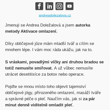
andreadolezalova.cz
Jmenuji se Andrea Doležalová a jsem
autorka
metody Aktivace omlazení.
Díky obličejové józe mám mladší tvář a cítím se
mnohem lépe. I vám moc ráda ukážu, jak na to.
S vráskami, povadlými víčky ani druhou bradou se
totiž nemusíte smiřovat.
A už vůbec nemusíte
utrácet desetitisíce za botox nebo operace.
Pojďte se mnou místo toho objevit tajemství
obličejové jógy, přirozeného omlazení, masáží tváře
a správné péče o pleť. Naučím vás, jak si
za pár
minut denně viditelně omladit pleť.