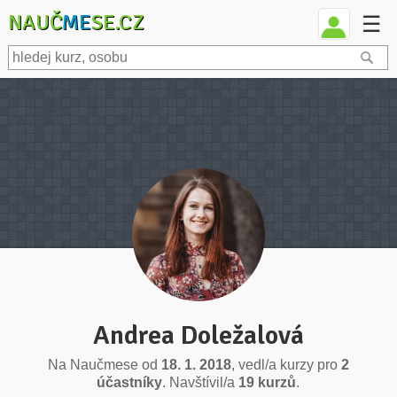
NAUČ
ME
SE.CZ
☰
Andrea Doležalová
Na Naučmese od
18. 1. 2018
, vedl/a kurzy pro
2
účastníky
. Navštívil/a
19 kurzů
.