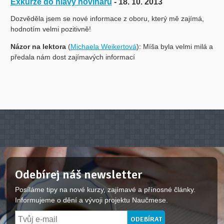
Exkurze do hlavy novinářů
- 18. 10. 2013
Dozvěděla jsem se nové informace z oboru, který mě zajímá,
hodnotím velmi pozitivně!
Názor na lektora
(
Michaela Weikertová
): Míša byla velmi milá a
předala nám dost zajímavých informací
Odebírej náš newsletter
Posíláme tipy na nové kurzy, zajímavé a přínosné články.
Informujeme o dění a vývoji projektu Naučmese.