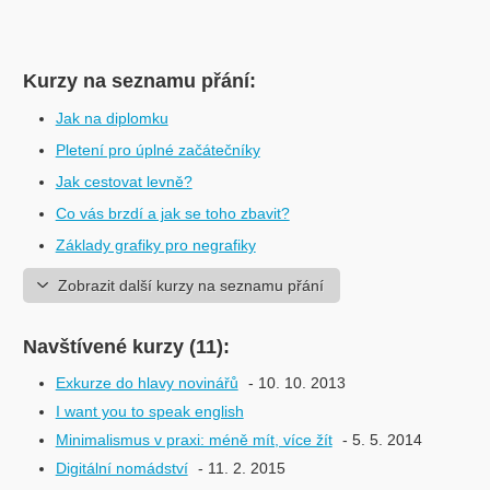
Kurzy na seznamu přání:
Jak na diplomku
Pletení pro úplné začátečníky
Jak cestovat levně?
Co vás brzdí a jak se toho zbavit?
Základy grafiky pro negrafiky
Zobrazit další kurzy na seznamu přání
Navštívené kurzy (11):
Exkurze do hlavy novinářů
- 10. 10. 2013
I want you to speak english
Minimalismus v praxi: méně mít, více žít
- 5. 5. 2014
Digitální nomádství
- 11. 2. 2015