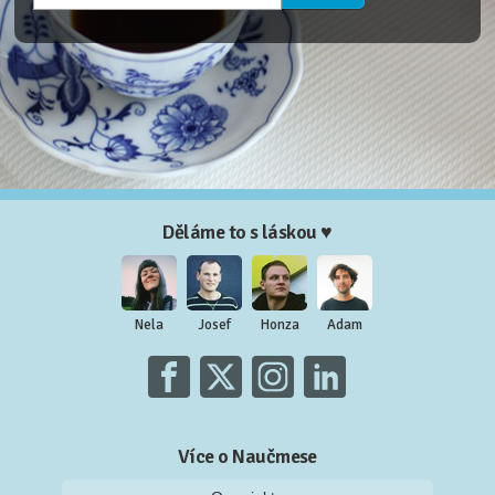
Děláme to s láskou ♥
Nela
Josef
Honza
Adam
Více o Naučmese