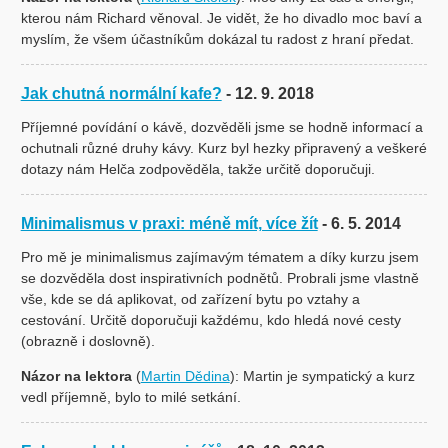
kterou nám Richard věnoval. Je vidět, že ho divadlo moc baví a
myslím, že všem účastníkům dokázal tu radost z hraní předat.
Jak chutná normální kafe?
- 12. 9. 2018
Příjemné povídání o kávě, dozvěděli jsme se hodně informací a
ochutnali různé druhy kávy. Kurz byl hezky připravený a veškeré
dotazy nám Helča zodpověděla, takže určitě doporučuji.
Minimalismus v praxi: méně mít, více žít
- 6. 5. 2014
Pro mě je minimalismus zajímavým tématem a díky kurzu jsem
se dozvěděla dost inspirativních podnětů. Probrali jsme vlastně
vše, kde se dá aplikovat, od zařízení bytu po vztahy a
cestování. Určitě doporučuji každému, kdo hledá nové cesty
(obrazně i doslovně).
Názor na lektora
(
Martin Dědina
): Martin je sympatický a kurz
vedl příjemně, bylo to milé setkání.