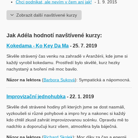
Chci podnikat, ale nevím v čem ani jak!
- 1. 9. 2015
Zobrazit další navštívené kurzy
Jak Adéla hodnotí navštívené kurzy:
Kokedama - Ko Key Da Ma
- 25. 7. 2019
Skvěle strávený čas venku na zahradě v Aranžérii, kde jsme si
každý vyrobil kokedamu. Prostředí bylo skvělé, kurz hezky
nachystaný a tvoření mě moc bavilo.
Názor na lektora
(
Barbora Suková
): Sympatická a nápomocná.
Improvizační jednohubka
- 22. 1. 2019
Skvěle dvě strávené hodiny při kterých jsme se dost nasmáli,
vyzkoušeli si různé pohybové a impro hry a nakonec si každý
kdo chtěl zkusil zahrát improvizovanou scénku. Opravdu mě to
nadchlo a doporučuji kurz všem, atmosféra byla báječná.
Názor na lektora
(
Richard Skolek
): Moc díky za čas a energii,