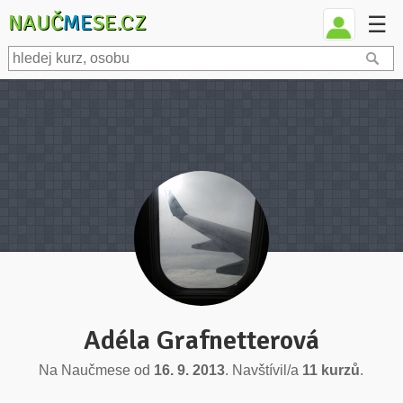
NAUČ
ME
SE.CZ
☰
Adéla Grafnetterová
Na Naučmese od
16. 9. 2013
. Navštívil/a
11 kurzů
.