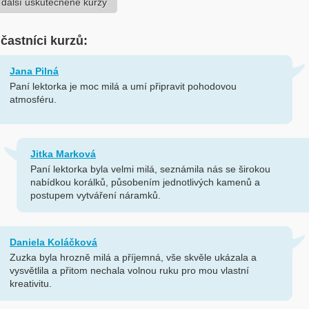
 další uskutečněné kurzy
účastníci kurzů:
Jana Pilná
Paní lektorka je moc milá a umí připravit pohodovou
atmosféru.
Jitka Marková
Paní lektorka byla velmi milá, seznámila nás se širokou
nabídkou korálků, působením jednotlivých kamenů a
postupem vytváření náramků.
Daniela Koláčková
Zuzka byla hrozně milá a příjemná, vše skvěle ukázala a
vysvětlila a přitom nechala volnou ruku pro mou vlastní
kreativitu.