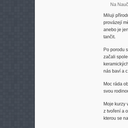
Na Nau
Miluji příro
provázejí mě
anebo je je
tančit.
Po porodu s
začali spole
keramických
nás baví a c
Moc ráda obj
svou rodino
Moje kurzy 
z tvoření a
kterou se na