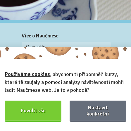
Více o Naučmese
O projektu
Blog: recenze z kurzů, rozhovory a články
Historky z kurzů
Používáme cookies
, abychom ti připomněli kurzy,
Příběh Naučmese
které tě zaujaly a pomocí analýzy návštěvnosti mohli
Naučmese festivaly
ladit Naučmese web. Je to v pohodě?
Náš systém pro vaši firmu
Prostory pro pořádání kurzů
Nastavit
Povolit vše
Kontakt a fakturační údaje
konkrétní