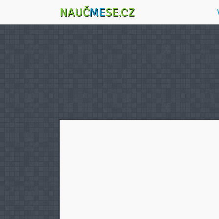
NAUČ
ME
SE.CZ