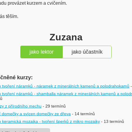
du provázet kurzem a cvičením.
ás těším.
Zuzana
jako lektor
jako účastník
ečněné kurzy:
 tvoření náramků - náramek z minerálních kamenů a polodrahokamů
 tvoření náramků - shamballa náramek z minerálních kamenů a polo
nů
zy z přírodního mechu
- 29 termínů
ní domečky a svícen domečky ze dřeva
- 14 termínů
 keramická mozaika - tvoření šperků z mikro mozaiky
- 13 termínů