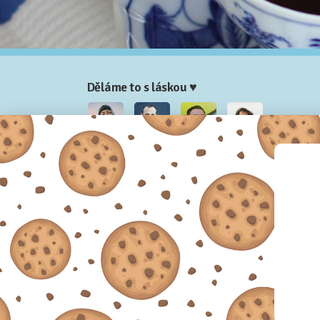
Děláme to s láskou ♥
Nela
Josef
Honza
Adam
Partneři