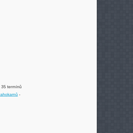
- 35 termínů
drahokamů
-