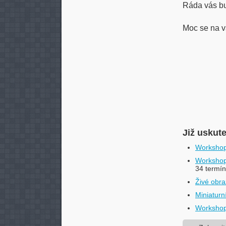
Ráda vás bu
Moc se na v
Již uskut
Workshop
Workshop
34 termí
Živé obra
Miniatur
Workshop