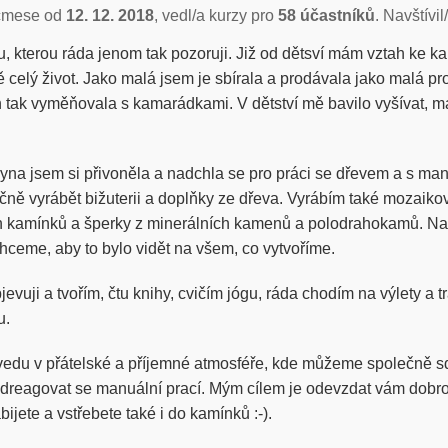
čmese od
12. 12. 2018
, vedl/a kurzy pro
58 účastníků
. Navštívil
du, kterou ráda jenom tak pozoruji. Již od dětsví mám vztah ke 
 celý život. Jako malá jsem je sbírala a prodávala jako malá p
n tak vyměňovala s kamarádkami. V dětství mě bavilo vyšívat, m
yna jsem si přivoněla a nadchla se pro práci se dřevem a s m
čně vyrábět bižuterii a doplňky ze dřeva. Vyrábím také mozaiko
 kamínků a šperky z minerálních kamenů a polodrahokamů. Na
hceme, aby to bylo vidět na všem, co vytvoříme.
evuji a tvořím, čtu knihy, cvičím jógu, ráda chodím na výlety a t
u.
vedu v přátelské a příjemné atmosféře, kde můžeme společně sdí
 odreagovat se manuální prací. Mým cílem je odevzdat vám dobro
bijete a vstřebete také i do kamínků :-).