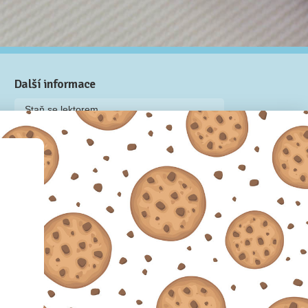
Další informace
Staň se lektorem
Video: Jak připravit kurz na Naučmese
Často kladené dotazy
Dárkové poukazy
Podmínky užívání
Obchodní podmínky
Zásady používání cookie souborů
Pravidla ochrany osobních údajů