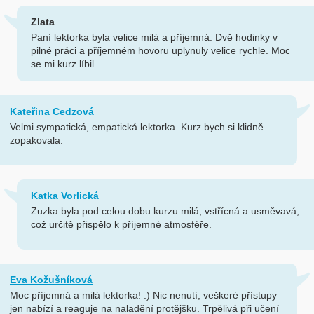
Zlata
Paní lektorka byla velice milá a příjemná. Dvě hodinky v
pilné práci a příjemném hovoru uplynuly velice rychle. Moc
se mi kurz líbil.
Kateřina Cedzová
Velmi sympatická, empatická lektorka. Kurz bych si klidně
zopakovala.
Katka Vorlická
Zuzka byla pod celou dobu kurzu milá, vstřícná a usměvavá,
což určitě přispělo k příjemné atmosféře.
Eva Kožušníková
Moc příjemná a milá lektorka! :) Nic nenutí, veškeré přístupy
jen nabízí a reaguje na naladění protějšku. Trpělivá při učení