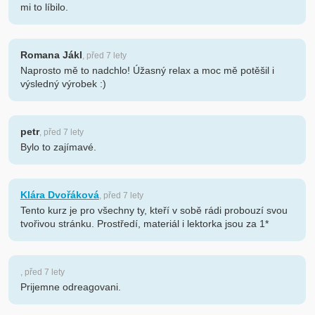
mi to líbilo.
Romana Jákl
, před 7 lety
Naprosto mě to nadchlo! Úžasný relax a moc mě potěšil i
výsledný výrobek :)
petr
, před 7 lety
Bylo to zajímavé.
Klára Dvořáková
, před 7 lety
Tento kurz je pro všechny ty, kteří v sobě rádi probouzí svou
tvořivou stránku. Prostředí, materiál i lektorka jsou za 1*
, před 7 lety
Prijemne odreagovani.