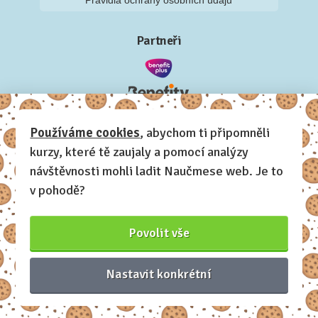
Partneři
Používáme cookies
, abychom ti připomněli
kurzy, které tě zaujaly a pomocí analýzy
návštěvnosti mohli ladit Naučmese web. Je to
v pohodě?
Povolit vše
Nastavit konkrétní
Naučmese, 2012-2026.
Sdílíme dovednosti, offline i online.