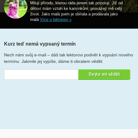
Miluji přírodu, kterou ráda jenom tak pozoruji. Již od
dětsví mám vztah ke kamínkům, provázejí mě celý
život. Jako malá jsem je sbírala a prodávala jako
malá
Více o lektorovi »
Kurz teď nemá vypsaný termín
Nech nám svůj e-mail – dáš tak lektorovi podnět k vypsání nového
termínu. Jakmile jej vypíše, dáme ti obratem vědět.