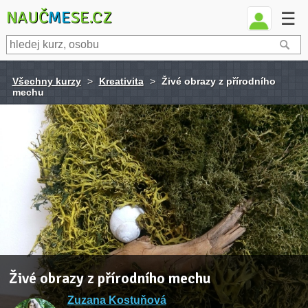
NAUČ
ME
SE.CZ
☰
Všechny kurzy
>
Kreativita
>
Živé obrazy z přírodního
mechu
Živé obrazy z přírodního mechu
Zuzana Kostuňová