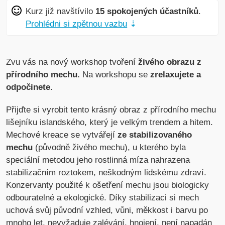
Kurz již navštívilo
15 spokojených účastníků
.
Prohlédni si zpětnou vazbu
⇣
Zvu vás na nový workshop tvoření
živého obrazu z
přírodního mechu.
Na workshopu se
zrelaxujete a
odpočinete
.
Přijďte si vyrobit tento krásný obraz z přírodního mechu
lišejníku islandského, který je velkým trendem a hitem.
Mechové kreace se vytvářejí
ze stabilizovaného
mechu
(původně živého mechu), u kterého byla
speciální metodou jeho rostlinná míza nahrazena
stabilizačním roztokem, neškodným lidskému zdraví.
Konzervanty použité k ošetření mechu jsou biologicky
odbouratelné a ekologické. Díky stabilizaci si mech
uchová svůj původní vzhled, vůni, měkkost i barvu po
mnoho let, nevyžaduje zalévání, hnojení, není napadán