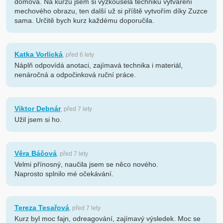
domova. Na kurzu jsem si vyzkoušela techniku vytváření
mechového obrazu, ten další už si příště vytvořím díky Zuzce
sama. Určitě bych kurz každému doporučila.
Katka Vorlická
, před 6 lety
Náplň odpovídá anotaci, zajímavá technika i materiál,
nenáročná a odpočinková ruční práce.
Viktor Debnár
, před 7 lety
Užil jsem si ho.
Věra Báčová
, před 7 lety
Velmi přínosný, naučila jsem se něco nového.
Naprosto splnilo mé očekávání.
Tereza Tesařová
, před 7 lety
Kurz byl moc fajn, odreagování, zajímavý výsledek. Moc se