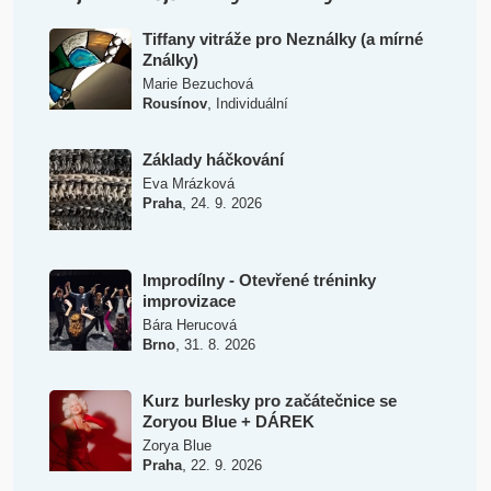
Tiffany vitráže pro Neználky (a mírné
Ználky)
Marie Bezuchová
,
Rousínov
Individuální
Základy háčkování
Eva Mrázková
,
Praha
24. 9. 2026
Improdílny - Otevřené tréninky
improvizace
Bára Herucová
,
Brno
31. 8. 2026
Kurz burlesky pro začátečnice se
Zoryou Blue + DÁREK
Zorya Blue
,
Praha
22. 9. 2026