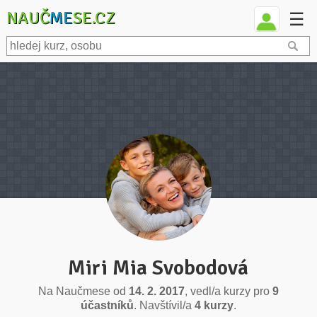
NAUČ
ME
SE.CZ
☰
Miri Mia Svobodová
Na Naučmese od
14. 2. 2017
, vedl/a kurzy pro
9
účastníků
. Navštívil/a
4 kurzy
.