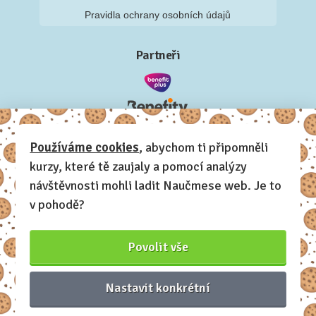
Pravidla ochrany osobních údajů
Partneři
Používáme cookies
, abychom ti připomněli
kurzy, které tě zaujaly a pomocí analýzy
návštěvnosti mohli ladit Naučmese web. Je to
v pohodě?
Povolit vše
Nastavit konkrétní
Naučmese, 2012-2026.
Sdílíme dovednosti, offline i online.