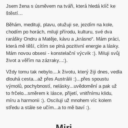
Jsem žena s úsměvem na tváři, která hledá klíč ke
štěstí…
Běhám, medituji, plavu, otužuji se, jezdím na kole,
chodím po horách, miluji přírodu, kulturu, své dva
rarášky Ondru a Matěje, kávu a „krásno“. Mám práci,
která mě těší, cítím se plná pozitivní energie a lásky.
Mám novou obsesi - konstelační výcvik :). Miluji svůj
život a věřím na zázraky...:).
Vždy tomu tak nebylo....k životu, který žiji dnes, vedla
dlouhá cesta...až přes Austrálii :)...přes spoustu
výmolů, pochybností, nelásky...uvědomění a pak už
to frčelo...směrem k lásce, přijetí, vnitřnímu klidu,
míru a harmonii :). Osciluji už mnohem víc kolem
středu a stále se učím...a to mě baví :).
Miri