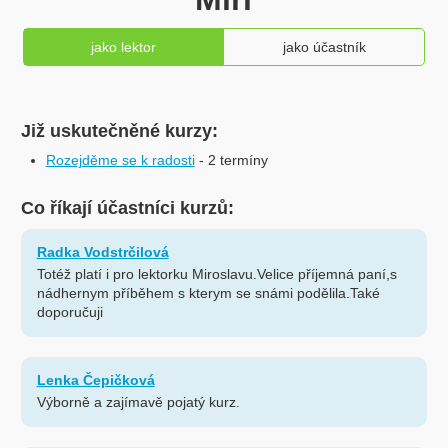
jako lektor
jako účastník
Již uskutečněné kurzy:
Rozejděme se k radosti
- 2 termíny
Co říkají účastníci kurzů:
Radka Vodstrčilová
Totéž platí i pro lektorku Miroslavu.Velice příjemná paní,s
nádhernym příběhem s kterym se snámi podělila.Také
doporučuji
Lenka Čepičková
Výborně a zajímavě pojatý kurz.