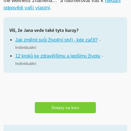
mě wellness znamená…“ a nasměrovat vás k
hledání
odpovědi vaší vlastní
.
Víš, že Jana vede také tyto kurzy?
Jak změnit svůj život(ní styl) - kde začít?
-
Individuální
12 kroků ke zdravějšímu a lepšímu životu
-
Individuální
Dotazy na kurz