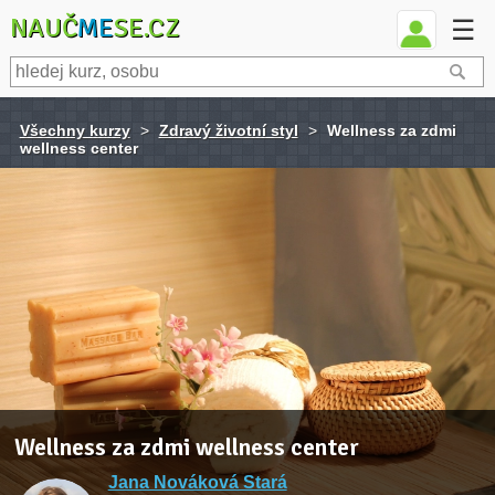
NAUČ
ME
SE.CZ
☰
Všechny kurzy
>
Zdravý životní styl
>
Wellness za zdmi
wellness center
Wellness za zdmi wellness center
Jana Nováková Stará