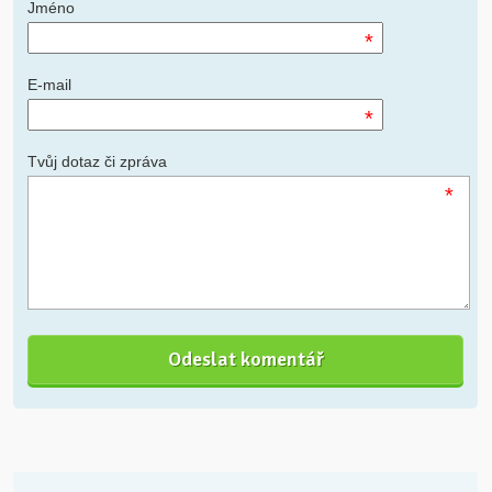
Jméno
*
E-mail
*
Tvůj dotaz či zpráva
*