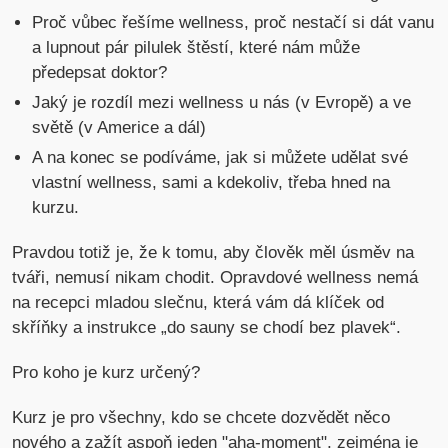
Proč vůbec řešíme wellness, proč nestačí si dát vanu
a lupnout pár pilulek štěstí, které nám může
předepsat doktor?
Jaký je rozdíl mezi wellness u nás (v Evropě) a ve
světě (v Americe a dál)
A na konec se podíváme, jak si můžete udělat své
vlastní wellness, sami a kdekoliv, třeba hned na
kurzu.
Pravdou totiž je, že k tomu, aby člověk měl úsměv na
tváři, nemusí nikam chodit. Opravdové wellness nemá
na recepci mladou slečnu, která vám dá klíček od
skříňky a instrukce „do sauny se chodí bez plavek“.
Pro koho je kurz určený?
Kurz je pro všechny, kdo se chcete dozvědět něco
nového a zažít aspoň jeden "aha-moment", zejména je