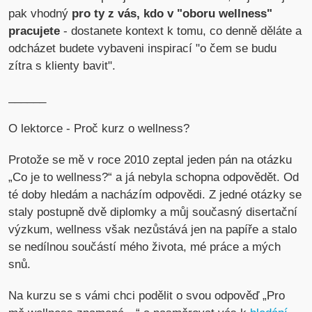
pak vhodný
pro ty z vás, kdo v "oboru wellness"
pracujete
- dostanete kontext k tomu, co denně děláte a
odcházet budete vybaveni inspirací "o čem se budu
zítra s klienty bavit".
______
O lektorce - Proč kurz o wellness?
Protože se mě v roce 2010 zeptal jeden pán na otázku
„Co je to wellness?“ a já nebyla schopna odpovědět. Od
té doby hledám a nacházím odpovědi. Z jedné otázky se
staly postupně dvě diplomky a můj současný disertační
výzkum, wellness však nezůstává jen na papíře a stalo
se nedílnou součástí mého života, mé práce a mých
snů.
Na kurzu se s vámi chci podělit o svou odpověď „Pro