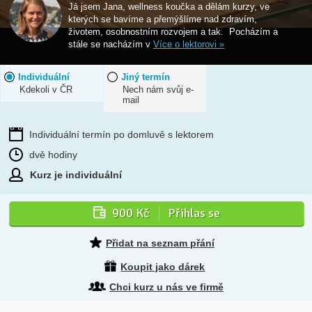
Já jsem Jana, wellness koučka a dělám kurzy, ve
kterých se bavíme a přemýšlíme nad zdravím,
životem, osobnostním rozvojem a tak. Pocházím a
stále se nacházím v
Více o lektorovi »
Individuální
Jiný termín
Kdekoli v ČR
Nech nám svůj e-
mail
Individuální termín po domluvě s lektorem
dvě hodiny
Kurz je individuální
900 Kč
Přihlas se
Přidat na seznam přání
Koupit jako dárek
Chci kurz u nás ve firmě