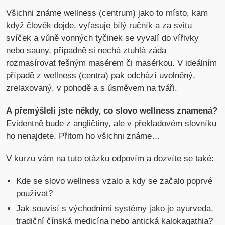
Všichni známe wellness (centrum) jako to místo, kam
když člověk dojde, vyfasuje bílý ručník a za svitu
svíček a vůně vonných tyčinek se vyvalí do vířivky
nebo sauny, případně si nechá ztuhlá záda
rozmasírovat fešným masérem či masérkou. V ideálním
případě z wellness (centra) pak odchází uvolněný,
zrelaxovaný, v pohodě a s úsměvem na tváři.
A přemýšleli jste někdy, co slovo wellness znamená?
Evidentně bude z angličtiny, ale v překladovém slovníku
ho nenajdete. Přitom ho všichni známe…
V kurzu vám na tuto otázku odpovím a dozvíte se také:
Kde se slovo wellness vzalo a kdy se začalo poprvé
používat?
Jak souvisí s východními systémy jako je ayurveda,
tradiční čínská medicína nebo antická kalokagathia?