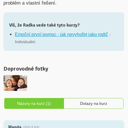
problém a vlastní řešení.
Víš, že Radka vede také tyto kurzy?
Emoční první pomoc - jak nevyhořet jako rodič
-
Individuální
Doprovodné fotky
Názory na kurz (1)
Dotazy na kurz
Magda
, před 4 lety