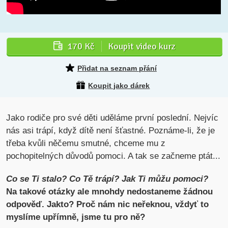
170 Kč
Koupit video kurz
Přidat na seznam přání
Koupit jako dárek
Jako rodiče pro své děti uděláme první poslední. Nejvíc
nás asi trápí, když dítě není šťastné. Poznáme-li, že je
třeba kvůli něčemu smutné, chceme mu z
pochopitelných důvodů pomoci. A tak se začneme ptát...
Co se Ti stalo? Co Tě trápí? Jak Ti můžu pomoci?
Na takové otázky ale mnohdy nedostaneme žádnou
odpověď. Jakto? Proč nám nic neřeknou, vždyť to
myslíme upřímně, jsme tu pro ně?