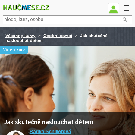
NAUČ
ME
SE.CZ
☰
Všechny kurzy
>
Osobní rozvoj
>
Jak skutečně
naslouchat dětem
Video kurz
Jak skutečně naslouchat dětem
Radka Schillerová