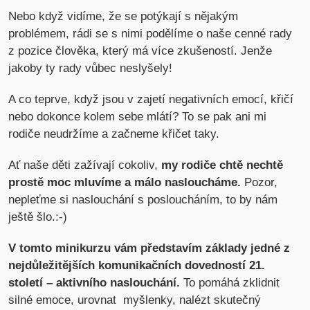
Nebo když vidíme, že se potýkají s nějakým
problémem, rádi se s nimi podělíme o naše cenné rady
z pozice člověka, který má více zkušeností. Jenže
jakoby ty rady vůbec neslyšely!
A co teprve, když jsou v zajetí negativních emocí, křičí
nebo dokonce kolem sebe mlátí? To se pak ani mi
rodiče neudržíme a začneme křičet taky.
Ať naše děti zažívají cokoliv,
my rodiče chtě nechtě
prostě moc mluvíme a málo nasloucháme.
Pozor,
nepleťme si naslouchání s posloucháním, to by nám
ještě šlo.:-)
V tomto minikurzu vám představím základy jedné z
nejdůležitějších komunikačních dovedností 21.
století – aktivního naslouchání.
To pomáhá zklidnit
silné emoce, urovnat myšlenky, nalézt skutečný