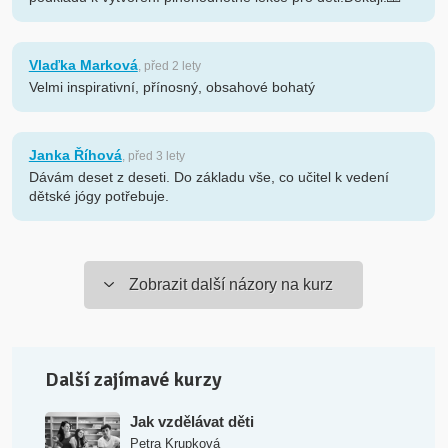
Vlaďka Marková
, před 2 lety
Velmi inspirativní, přínosný, obsahové bohatý
Janka Říhová
, před 3 lety
Dávám deset z deseti. Do základu vše, co učitel k vedení
dětské jógy potřebuje.
Zobrazit další názory na kurz
Další zajímavé kurzy
Jak vzdělávat děti
Petra Krupková