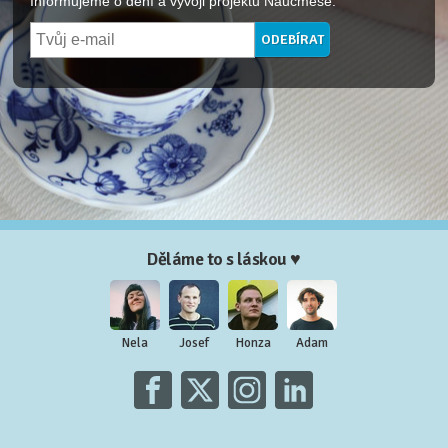
Informujeme o dění a vývoji projektu Naučmese.
Děláme to s láskou ♥
Nela
Josef
Honza
Adam