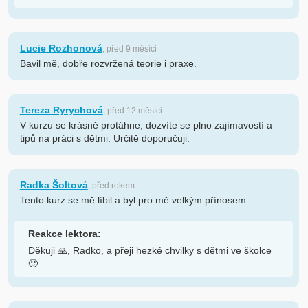
Lucie Rozhonová
, před 9 měsíci
Bavil mě, dobře rozvržená teorie i praxe.
Tereza Ryrychová
, před 12 měsíci
V kurzu se krásně protáhne, dozvíte se plno zajímavostí a
tipů na práci s dětmi. Určitě doporučuji.
Radka Šoltová
, před rokem
Tento kurz se mě líbil a byl pro mě velkým přínosem
Reakce lektora:
Děkuji 🙏, Radko, a přeji hezké chvilky s dětmi ve školce
🙂