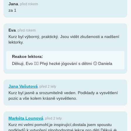
Jana
, před rokem
za 1
Eva
, před rokem
Kurz byl výborný, praktický. Jsou vidět zkušenosti a nadšení
lektorky.
Reakce lektora:
Děkuji, Evo 🙋‍♀️ Přeji hezké jógování s dětmi 🙂 Daniela
Jana Vašutová
, před 2 lety
Kurz byl jasně a srozumitelně veden. Podklady a vysvětlení
pozic a vše kolem krásně vysvětleno.
Markéta Lounová
, před 2 lety
Kurz mi velmi pomohl,je inspirující,dostala jsem spoustu
podkladů k vytvoření plnohodnotné lekce pro děti.Děkuji.🙏