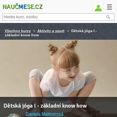
NAUČ
ME
SE.CZ
☰
Všechny kurzy
>
Aktivity a sport
>
Dětská jóga I -
základní know how
Dětská jóga I - základní know how
Daniela Majtnerová