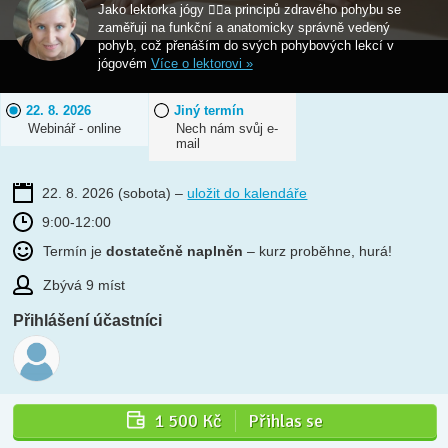
Jako lektorka jógy 🧘‍♀️a principů zdravého pohybu se
zaměřuji na funkční a anatomicky správně vedený
pohyb, což přenáším do svých pohybových lekcí v
jógovém
Více o lektorovi »
22. 8. 2026
Jiný termín
Webinář - online
Nech nám svůj e-
mail
22. 8. 2026
(sobota)
–
uložit do kalendáře
9:00-12:00
Termín je
dostatečně naplněn
– kurz proběhne, hurá!
Zbývá 9 míst
Přihlášení účastníci
1 500 Kč
Přihlas se