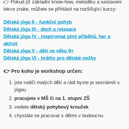
👉 Pokud již základní know-how, metodiku a sestavení
lekce znáte, můžete se přihlásit na rozšiřující kurzy:
Dětská jóga II - funkční pohyb
Dětská jóga III - dech a relaxace
Dětská jóga IV - inspiromat plný příběhů, her a
aktivit
Dětská jóga V - děti ve věku 9+
Dětská jóga VI - hrátky pro dětské nožky
👉 Pro koho je workshop určen:
jste rodiči malých dětí a rádi byste je seznámili s
jógou
pracujete v MŠ či na 1. stupni ZŠ
vedete
dětský pohybový kroužek
chystáte se pracovat s dětmi v budoucnu