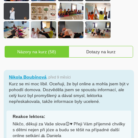
Názory na kurz (58)
Dotazy na kurz
Nikola Boubínová
, před 9 měsíci
Kurz se mi moc líbil. Oceňuji, že byl online a mohla jsem být v
pohodlí domova. Dozvěděla jsem se spoustu informací, ale
celý kurz byl promyšlený a dával smysl, lektorka
nepřeskakovala, takže informace byly ucelené.
Reakce lektora:
Nikčo, děkuji za Vaše slova😊♥️ Přeji Vám příjemné chvilky
s dětmi nejen při józe a budu se těšit na případné další
online setkání 🙏 Daniela