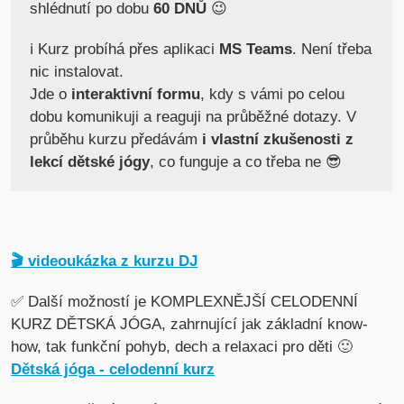
shlédnutí po dobu
60 DNŮ
😉
ℹ️ Kurz probíhá přes aplikaci
MS Teams
. Není třeba
nic instalovat.
Jde o
interaktivní formu
, kdy s vámi po celou
dobu komunikuji a reaguji na průběžné dotazy. V
průběhu kurzu předávám
i vlastní zkušenosti z
lekcí dětské jógy
, co funguje a co třeba ne 😎
🎬 videoukázka z kurzu DJ
✅ Další možností je KOMPLEXNĚJŠÍ CELODENNÍ
KURZ DĚTSKÁ JÓGA, zahrnující jak základní know-
how, tak funkční pohyb, dech a relaxaci pro děti 🙂
Dětská jóga - celodenní kurz