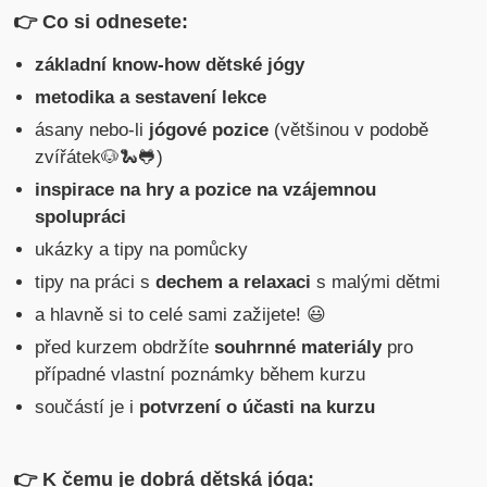
👉 Co si odnesete:
základní know-how dětské jógy
metodika a sestavení lekce
ásany nebo-li
jógové pozice
(většinou v podobě
zvířátek🐶🐍🐸)
inspirace na hry a pozice na vzájemnou
spolupráci
ukázky a tipy na pomůcky
tipy na práci s
dechem a relaxaci
s malými dětmi
a hlavně si to celé sami zažijete! 😃
před kurzem obdržíte
souhrnné materiály
pro
případné vlastní poznámky během kurzu
součástí je i
potvrzení o účasti na kurzu
👉 K čemu je dobrá dětská jóga: