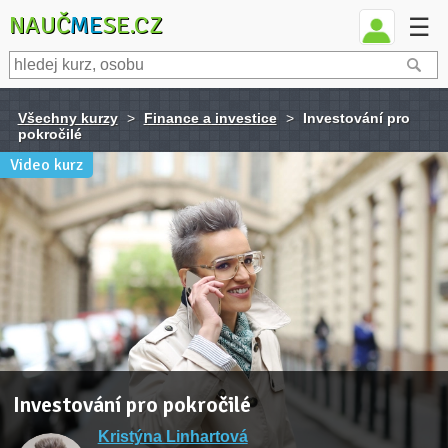
NAUČ
ME
SE.CZ
☰
Všechny kurzy
>
Finance a investice
>
Investování pro
pokročilé
Video kurz
Investování pro pokročilé
Kristýna Linhartová