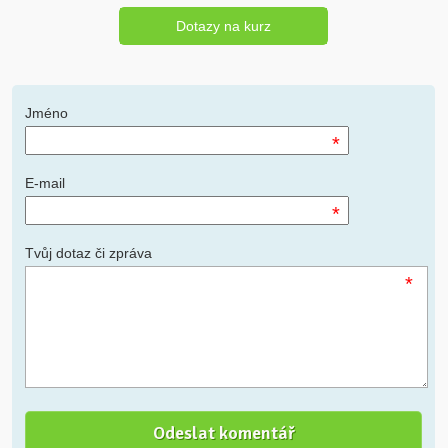
Dotazy na kurz
Jméno
*
E-mail
*
Tvůj dotaz či zpráva
*