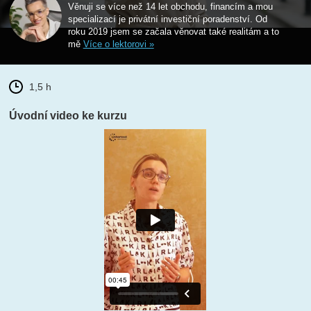
Věnuji se více než 14 let obchodu, financím a mou
specializací je privátní investiční poradenství. Od
roku 2019 jsem se začala věnovat také realitám a to
mě
Více o lektorovi »
1,5 h
Úvodní video ke kurzu