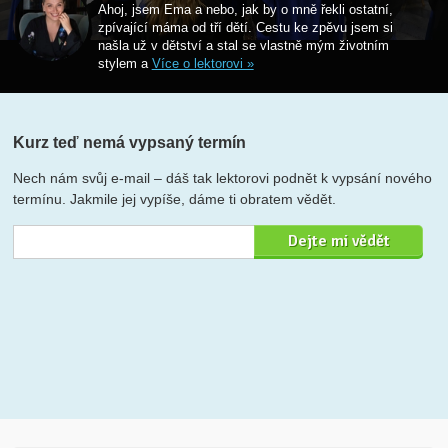
Ahoj, jsem Ema a nebo, jak by o mně řekli ostatní,
zpívající máma od tří dětí. Cestu ke zpěvu jsem si
našla už v dětství a stal se vlastně mým životním
stylem a
Více o lektorovi »
Kurz teď nemá vypsaný termín
Nech nám svůj e-mail – dáš tak lektorovi podnět k vypsání nového
termínu. Jakmile jej vypíše, dáme ti obratem vědět.