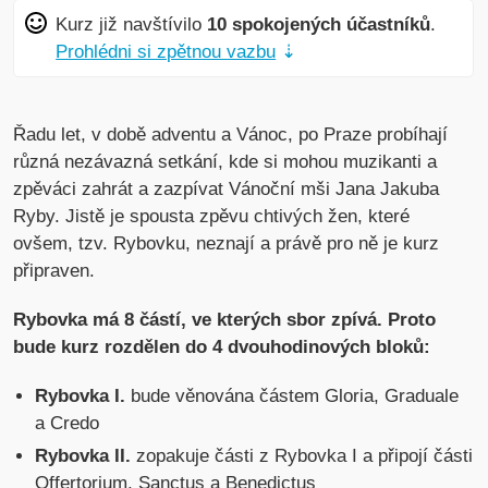
Kurz již navštívilo
10 spokojených účastníků
.
Prohlédni si zpětnou vazbu
⇣
Řadu let, v době adventu a Vánoc, po Praze probíhají
různá nezávazná setkání, kde si mohou muzikanti a
zpěváci zahrát a zazpívat Vánoční mši Jana Jakuba
Ryby. Jistě je spousta zpěvu chtivých žen, které
ovšem, tzv. Rybovku, neznají a právě pro ně je kurz
připraven.
Rybovka má 8 částí, ve kterých sbor zpívá. Proto
bude kurz rozdělen do 4 dvouhodinových bloků:
Rybovka I.
bude věnována částem Gloria, Graduale
a Credo
Rybovka II.
zopakuje části z Rybovka I a připojí části
Offertorium, Sanctus a Benedictus