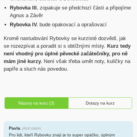
Rybovka III.
zopakuje se předchozí části a připojíme
Agnus a Závěr
Rybovka IV.
bude opakovací a oprašovací
Kromě nastudování Rybovky se kurzisté dozvědí, jak
se rozezpívat a poradit si s obtížnými místy.
Kurz tedy
není vhodný pro úplné pěvecké začátečníky, pro ně
mám jiné kurzy.
Není však třeba umět noty, kuličky na
papíře a sluch nás povedou.
Názory na kurz (3)
Dotazy na kurz
Pavla
, před rokem
Pro lidi, kteří Rybovku znají je to super opáčko, úplným