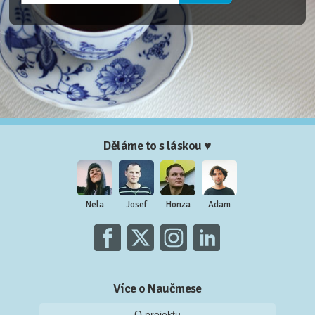
Děláme to s láskou ♥
Nela
Josef
Honza
Adam
Více o Naučmese
O projektu