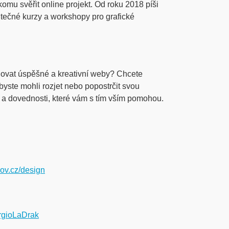
omu svěřit online projekt. Od roku 2018 píši
itečné kurzy a workshopy pro grafické
hovat úspěšné a kreativní weby? Chcete
byste mohli rozjet nebo popostrčit svou
i a dovednosti, které vám s tím vším pomohou.
hov.cz/design
rgioLaDrak