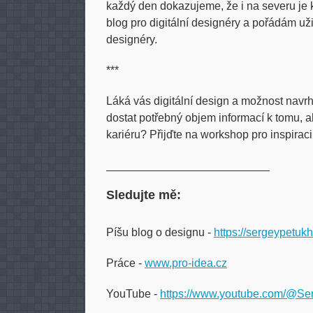
každý den dokazujeme, že i na severu je k
blog pro digitální designéry a pořádám už
designéry.
***
Láká vás digitální design a možnost navr
dostat potřebný objem informací k tomu, a
kariéru? Přijďte na workshop pro inspirac
__________________________
Sledujte mě:
Píšu blog o designu -
https://sergeypetuk
Práce -
www.pro-idea.cz
YouTube -
https://www.youtube.com/@Se