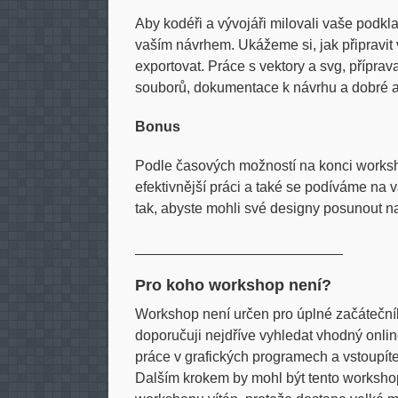
Aby kodéři a vývojáři milovali vaše podkl
vaším návrhem. Ukážeme si, jak připravit 
exportovat. Práce s vektory a svg, příprav
souborů, dokumentace k návrhu a dobré ap
Bonus
Podle časových možností na konci worksho
efektivnější práci a také se podíváme na
tak, abyste mohli své designy posunout na
__________________________
Pro koho workshop není?
Workshop není určen pro úplné začátečníky
doporučuji nejdříve vyhledat vhodný onli
práce v grafických programech a vstoupíte
Dalším krokem by mohl být tento workshop