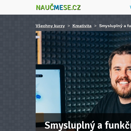
NAUČ
ME
SE.CZ
Všechny kurzy
>
Kreativita
>
Smysluplný a fu
Smysluplný a funkč