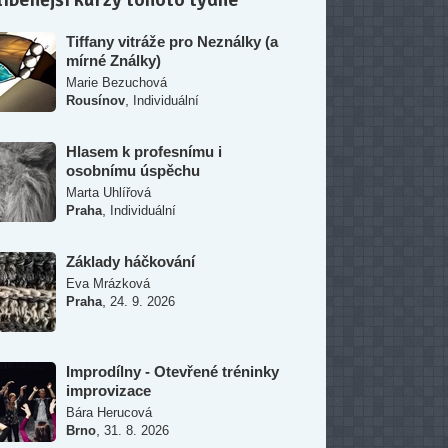
Tiffany vitráže pro Neználky (a
mírné Ználky)
Marie Bezuchová
,
Rousínov
Individuální
Hlasem k profesnímu i
osobnímu úspěchu
Marta Uhlířová
,
Praha
Individuální
Základy háčkování
Eva Mrázková
,
Praha
24. 9. 2026
Improdílny - Otevřené tréninky
improvizace
Bára Herucová
,
Brno
31. 8. 2026