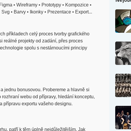
 Figma • Wireframy • Prototypy • Kompozice •
 Svg • Barvy • Ikonky • Prezentace • Export...
ch příkladech celý proces tvorby grafického
i reálné projekty od zadání, přes proces
 technologie spolu s nestárnoucími principy
ti a jednu bonusovou. Probereme a hlavně si
 rozhraní webu od přípravy, hledání konceptu,
a přípravu exportu vašeho designu.
rhu, patří k těm úplně nejdůležitějším. Jak