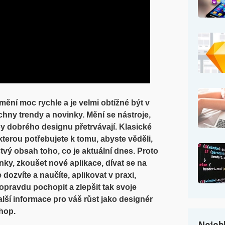
ění moc rychle a je velmi obtížné být v
chny trendy a novinky. Mění se nástroje,
py dobrého designu přetrvávají. Klasické
 kterou potřebujete k tomu, abyste věděli,
stvý obsah toho, co je aktuální dnes. Proto
lánky, zkoušet nové aplikace, dívat se na
 dozvíte a naučíte, aplikovat v praxi,
 opravdu pochopit a zlepšit tak svoje
alší informace pro váš růst jako designér
shop.
Nejobl