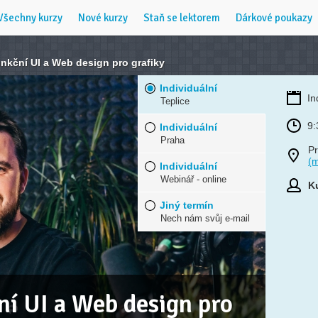
Všechny kurzy
Nové kurzy
Staň se lektorem
Dárkové poukazy
nkční UI a Web design pro grafiky
Individuální
In
Teplice
9:
Individuální
Praha
Pr
(
Individuální
Webinář - online
Ku
Jiný termín
Nech nám svůj e-mail
ní UI a Web design pro