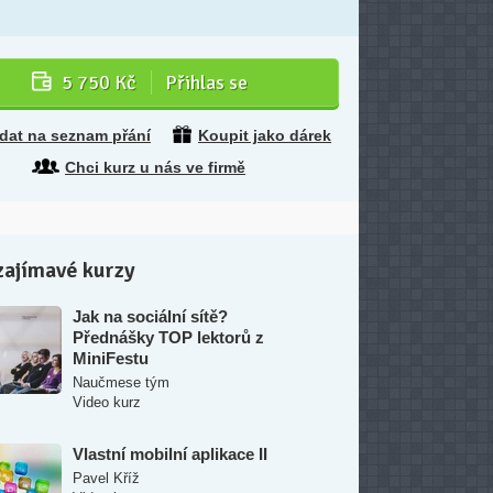
5 750 Kč
Přihlas se
idat na seznam přání
Koupit jako dárek
Chci kurz u nás ve firmě
zajímavé kurzy
Jak na sociální sítě?
Přednášky TOP lektorů z
MiniFestu
Naučmese tým
Video kurz
Vlastní mobilní aplikace II
Pavel Kříž