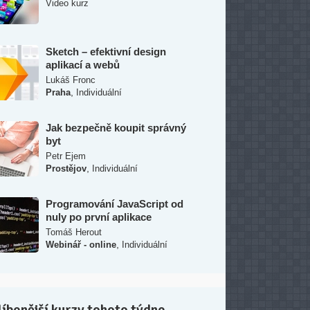
Video kurz
Sketch – efektivní design
aplikací a webů
Lukáš Fronc
,
Praha
Individuální
Jak bezpečně koupit správný
byt
Petr Ejem
,
Prostějov
Individuální
Programování JavaScript od
nuly po první aplikace
Tomáš Herout
,
Webinář - online
Individuální
íbenější kurzy tohoto týdne