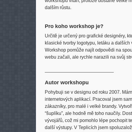
workshopu vítán, protože dostane velké m
dalším růstu.
Pro koho workshop je?
Určitě je určený pro grafické designéry, kt
klasické tvorby logotypu, letáku a dalších
Workshop pomůže najít odpovědi na spous
webu začali, ale rychle narazili na svůj str
__________________________
Autor workshopu
Pohybuji se v designu od roku 2007. Mám
internetových aplikací. Pracoval jsem sam
zákazníky, pro malé i velké brandy. Vytvoř
“šuplíku”, ale hodně mě toho naučily. Do
vývojářů, což mi pomohlo lépe pochopit te
další výstupy. V Teplicích jsem spoluzaložil