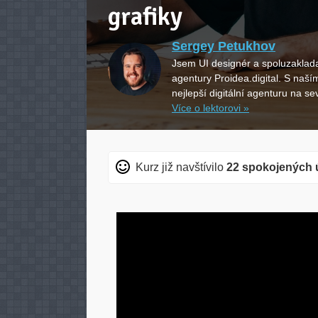
grafiky
Sergey Petukhov
Jsem UI designér a spoluzakladat
agentury Proidea.digital. S na
nejlepší digitální agenturu na s
Více o lektorovi »
Kurz již navštívilo
22 spokojených 