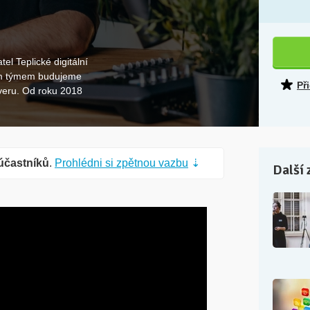
el Teplické digitální
ším týmem budujeme
Př
everu. Od roku 2018
účastníků
.
Prohlédni si zpětnou vazbu
⇣
Další 