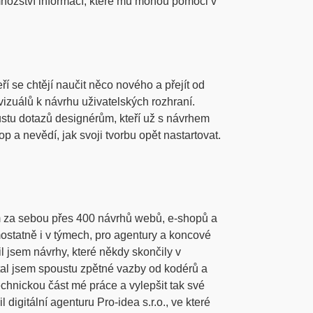
nožství informací, které mu mohou pomoci v
eří se chtějí naučit něco nového a přejít od
 vizuálů k návrhu uživatelských rozhraní.
tu dotazů designérům, kteří už s návrhem
op a nevědí, jak svoji tvorbu opět nastartovat.
 za sebou přes 400 návrhů webů, e-shopů a
ostatně i v týmech, pro agentury a koncové
il jsem návrhy, které někdy skončily v
stal jsem spoustu zpětné vazby od kodérů a
chnickou část mé práce a vylepšit tak své
 digitální agenturu Pro-idea s.r.o., ve které