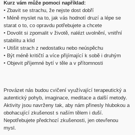
Kurz vám může pomoci například:
• Zbavit se strachu, že nejste dost dobří
• Méně myslet na to, jak vás hodnotí druzí a lépe se
starat o to, co opravdu potřebujete a chcete
• Dovolit si zpomalit v životě, nalézt uvolnění, vnitřní
stabilitu a klid
• Utišit strach z nedostatku nebo neúspěchu
• Být méně kritičtí a více přijímající k sobě i druhým
• Objevit příjemné bytí v těle a v přítomnosti
Provázet nás budou cvičení využívající terapeutický a
autentický pohyb, imaginace, meditace a další metody.
Aktivity jsou navrženy tak, aby nám přinesly hlubokou a
obohacující zkušenost s naším tělem i duší.
Nepotřebujete předchozí zkušenosti, jen otevřenou
mysl.