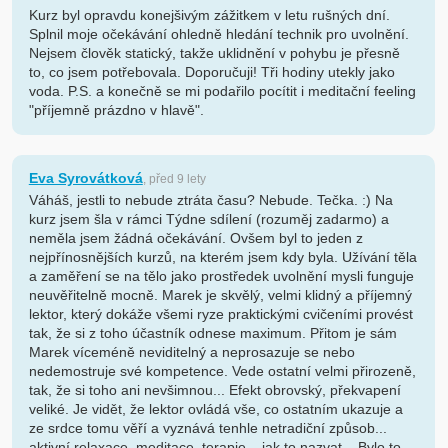
Kurz byl opravdu konejšivým zážitkem v letu rušných dní.
Splnil moje očekávání ohledně hledání technik pro uvolnění.
Nejsem člověk statický, takže uklidnění v pohybu je přesně
to, co jsem potřebovala. Doporučuji! Tři hodiny utekly jako
voda. P.S. a konečně se mi podařilo pocítit i meditační feeling
"příjemně prázdno v hlavě".
Eva Syrovátková
, před 9 lety
Váháš, jestli to nebude ztráta času? Nebude. Tečka. :) Na
kurz jsem šla v rámci Týdne sdílení (rozuměj zadarmo) a
neměla jsem žádná očekávání. Ovšem byl to jeden z
nejpřínosnějších kurzů, na kterém jsem kdy byla. Užívání těla
a zaměření se na tělo jako prostředek uvolnění mysli funguje
neuvěřitelně mocně. Marek je skvělý, velmi klidný a příjemný
lektor, který dokáže všemi ryze praktickými cvičeními provést
tak, že si z toho účastník odnese maximum. Přitom je sám
Marek víceméně neviditelný a neprosazuje se nebo
nedemostruje své kompetence. Vede ostatní velmi přirozeně,
tak, že si toho ani nevšimnou... Efekt obrovský, překvapení
veliké. Je vidět, že lektor ovládá vše, co ostatním ukazuje a
ze srdce tomu věří a vyznává tenhle netradiční způsob...
aktivní relaxace, meditace, terapie... jak to nazvat... Bylo to