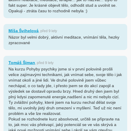
fakt super. Je krásné objevit tělo, odhodit stud a uvolnit se.
Opakuji - ztráta času to rozhodně nebyla :)
Míša Švihelová
, před 9 lety
Názor byl velmi dobrý, aktivní meditace, vnímání těla, hezky
zpracované
Tomáš Šiman
, před 9 lety
Na kurzu Pohyby psychiky jsme si v první polovině prošli
velice zajímavými technikami, jak vnímat sebe, svoje tělo i jak
vnímat okolí a jiné lidi. Ve druhé polovině jsem vůbec
nechápal, o co tady jde, i přesto jsem se do akcí zapojil a
výsledek se dostavil opravdu brzy. Hned druhý den jsem byl
plný kdysi zapomenuté energie,nadšení a nic mi nebylo cizí.
Ty zvláštní pohyby, které jsem na kurzu nechal dělat svoje
tělo, mi uvolnily jistý druh omezení v myšlení. Teď už nic není
problém a vše lze realizovat.
Pokud se rozhodnete kurz absolvovat, určitě se připravte na
to, jak moc vás překvapí, jaký potenciál se ve vás skrývá a
jaké nové možnosti vnímání sebe i okolí se vám otevřou.