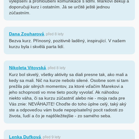
vylepšení a prohloubení komunikace s lidmi. Markovi děkuji a
doporučuji kurz i ostatním. Já se určitě ještě jednou
zúčastním.
Dana Zouharová
, před 8 lety
Bezva kurz. Přínosný, pozitivně laděný, inspirující. V našem
kurzu byla i skvělá parta lidí.
Nikoleta Vitovská
, před 8 lety
Kurz bol skvelý, všetky aktivity sa diali presne tak, ako mali a
kedy sa mali. Nič na kurze nebolo silené. Osobne som si tam
prežila pár silných momentov, za ktoré vďačím Marekovi a
jeho schopnosti vo mne tieto pocity vyvolať. Ak náhodou
niekto váha, či sa kurzu zúčastniť alebo nie - moja rada pre
Vás znie: NEVÁHAJTE! Choďte do toho úplne celý, taký aký
ste a odpoveďou vám bude nepopísateľný pocit radosti zo
života, ľudí a čo je najdôležitejšie - zo samého seba.
Lenka Dufková
, před 9 lety