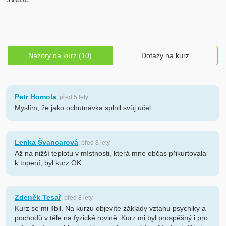
Názory na kurz (10)
Dotazy na kurz
Petr Homola
, před 5 lety
Myslím, že jako ochutnávka splnil svůj učel.
Lenka Švancarová
, před 8 lety
Až na nižší teplotu v místnosti, která mne občas přikurtovala
k topení, byl kurz OK.
Zdeněk Tesař
, před 8 lety
Kurz se mi líbil. Na kurzu objevíte základy vztahu psychiky a
pochodů v těle na fyzické rovině. Kurz mi byl prospěšný i pro