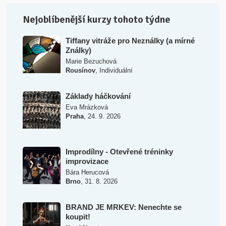
Nejoblíbenější kurzy tohoto týdne
Tiffany vitráže pro Neználky (a mírné
Ználky)
Marie Bezuchová
,
Rousínov
Individuální
Základy háčkování
Eva Mrázková
,
Praha
24. 9. 2026
Improdílny - Otevřené tréninky
improvizace
Bára Herucová
,
Brno
31. 8. 2026
BRAND JE MRKEV: Nenechte se
koupit!