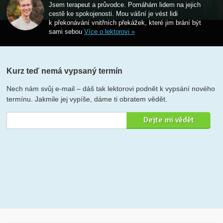
Jsem terapeut a průvodce. Pomáhám lidem na jejich
cestě ke spokojenosti. Mou vášní je vést lidi
k překonávání vnitřních překážek, které jim brání být
sami sebou
Více o lektorovi »
Kurz teď nemá vypsaný termín
Nech nám svůj e-mail – dáš tak lektorovi podnět k vypsání nového
termínu. Jakmile jej vypíše, dáme ti obratem vědět.