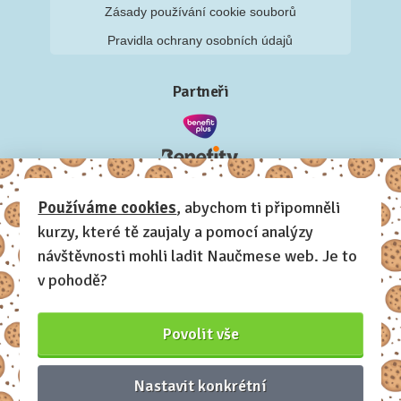
Zásady používání cookie souborů
Pravidla ochrany osobních údajů
Partneři
Používáme cookies
, abychom ti připomněli
kurzy, které tě zaujaly a pomocí analýzy
návštěvnosti mohli ladit Naučmese web. Je to
v pohodě?
Povolit vše
Nastavit konkrétní
Naučmese, 2012-2026.