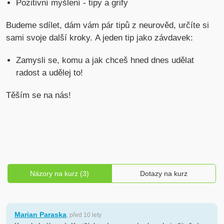
Pozitivní myšlení - tipy a grify
Budeme sdílet, dám vám pár tipů z neurověd, určíte si
sami svoje další kroky. A jeden tip jako závdavek:
Zamysli se, komu a jak chceš hned dnes udělat
radost a udělej to!
Těším se na nás!
Názory na kurz (3)
Dotazy na kurz
Marian Paraska
, před 10 lety