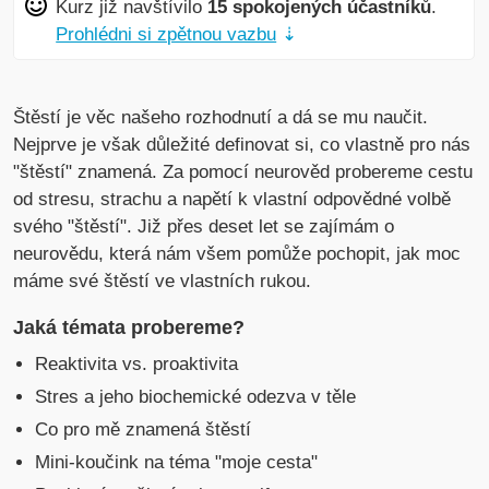
Kurz již navštívilo
15 spokojených účastníků
.
Prohlédni si zpětnou vazbu
⇣
Štěstí je věc našeho rozhodnutí a dá se mu naučit.
Nejprve je však důležité definovat si, co vlastně pro nás
"štěstí" znamená. Za pomocí neurověd probereme cestu
od stresu, strachu a napětí k vlastní odpovědné volbě
svého "štěstí". Již přes deset let se zajímám o
neurovědu, která nám všem pomůže pochopit, jak moc
máme své štěstí ve vlastních rukou.
Jaká témata probereme?
Reaktivita vs. proaktivita
Stres a jeho biochemické odezva v těle
Co pro mě znamená štěstí
Mini-koučink na téma "moje cesta"