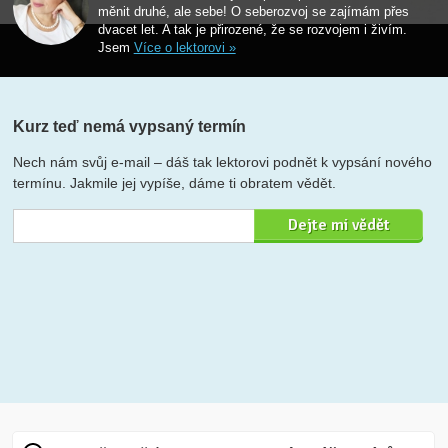
měnit druhé, ale sebe! O seberozvoj se zajímám přes
dvacet let. A tak je přirozené, že se rozvojem i živím.
Jsem
Více o lektorovi »
Kurz teď nemá vypsaný termín
Nech nám svůj e-mail – dáš tak lektorovi podnět k vypsání nového
termínu. Jakmile jej vypíše, dáme ti obratem vědět.