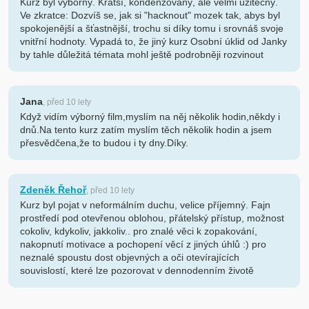
Kurz byl výborný. Kratší, kondenzovaný, ale velmi užitečný.
Ve zkratce: Dozvíš se, jak si "hacknout" mozek tak, abys byl
spokojenější a šťastnější, trochu si díky tomu i srovnáš svoje
vnitřní hodnoty. Vypadá to, že jiný kurz Osobní úklid od Janky
by tahle důležitá témata mohl ještě podrobněji rozvinout
Jana
, před 10 lety
Když vidím výborný film,myslím na něj několik hodin,někdy i
dnů.Na tento kurz zatím myslím těch několik hodin a jsem
přesvědčena,že to budou i ty dny.Díky.
Zdeněk Řehoř
, před 10 lety
Kurz byl pojat v neformálním duchu, velice příjemný. Fajn
prostředí pod otevřenou oblohou, přátelský přístup, možnost
cokoliv, kdykoliv, jakkoliv.. pro znalé věci k zopakování,
nakopnutí motivace a pochopení věcí z jiných úhlů :) pro
neznalé spoustu dost objevných a oči otevírajících
souvislostí, které lze pozorovat v dennodenním životě