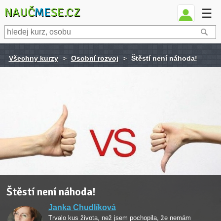
NAUČ
ME
SE.CZ
☰
Všechny kurzy
>
Osobní rozvoj
>
Štěstí není náhoda!
Štěstí není náhoda!
Janka Chudlíková
Trvalo kus života, než jsem pochopila, že nemám