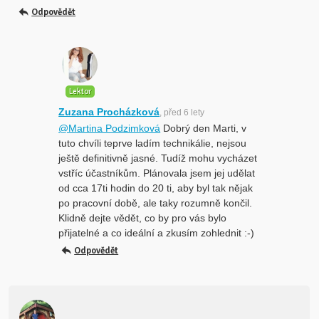
Odpovědět
Lektor
Zuzana Procházková
, před 6 lety
@Martina Podzimková
Dobrý den Marti, v
tuto chvíli teprve ladím technikálie, nejsou
ještě definitivně jasné. Tudíž mohu vycházet
vstříc účastníkům. Plánovala jsem jej udělat
od cca 17ti hodin do 20 ti, aby byl tak nějak
po pracovní době, ale taky rozumně končil.
Klidně dejte vědět, co by pro vás bylo
přijatelné a co ideální a zkusím zohlednit :-)
Odpovědět