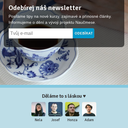
Odebírej náš newsletter
Posíláme tipy na nové kurzy, zajímavé a přínosné články.
Informujeme o dění a vývoji projektu Naučmese.
Děláme to s láskou ♥
Nela
Josef
Honza
Adam