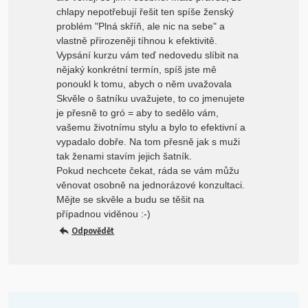
chlapy nepotřebují řešit ten spíše ženský
problém "Plná skříň, ale nic na sebe" a
vlastně přirozeněji tíhnou k efektivitě.
Vypsání kurzu vám teď nedovedu slíbit na
nějaký konkrétní termín, spíš jste mě
ponoukl k tomu, abych o něm uvažovala
Skvěle o šatníku uvažujete, to co jmenujete
je přesně to gró = aby to sedělo vám,
vašemu životnímu stylu a bylo to efektivní a
vypadalo dobře. Na tom přesně jak s muži
tak ženami stavím jejich šatník.
Pokud nechcete čekat, ráda se vám můžu
věnovat osobně na jednorázové konzultaci.
Mějte se skvěle a budu se těšit na
případnou viděnou :-)
Odpovědět