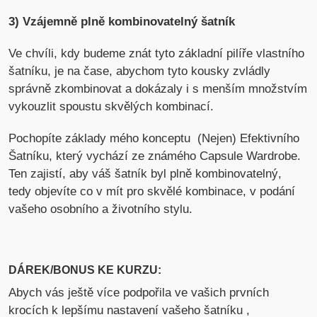
3) Vzájemně plně kombinovatelný šatník
Ve chvíli, kdy budeme znát tyto základní pilíře vlastního
šatníku, je na čase, abychom tyto kousky zvládly
správně zkombinovat a dokázaly i s menším množstvím
vykouzlit spoustu skvělých kombinací.
Pochopíte základy mého konceptu (Nejen) Efektivního
Šatníku, který vychází ze známého Capsule Wardrobe.
Ten zajistí, aby váš šatník byl plně kombinovatelný,
tedy objevíte co v mít pro skvělé kombinace, v podání
vašeho osobního a životního stylu.
DÁREK/BONUS KE KURZU:
Abych vás ještě více podpořila ve vašich prvních
krocích k lepšímu nastavení vašeho šatníku ,