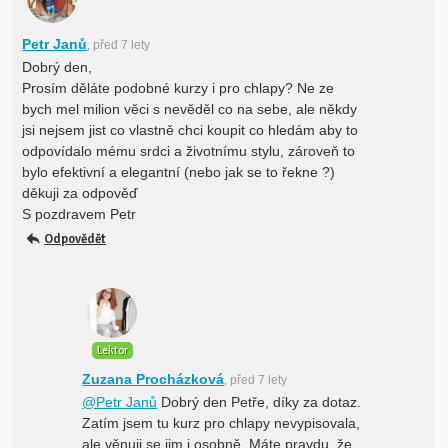
Petr Janů
, před 7 lety
Dobrý den,
Prosím děláte podobné kurzy i pro chlapy? Ne ze
bych mel milion věci s nevěděl co na sebe, ale někdy
jsi nejsem jist co vlastně chci koupit co hledám aby to
odpovídalo mému srdci a životnímu stylu, zároveň to
bylo efektivní a elegantní (nebo jak se to řekne ?)
děkuji za odpověď
S pozdravem Petr
Odpovědět
Lektor
Zuzana Procházková
, před 7 lety
@Petr Janů
Dobrý den Petře, díky za dotaz.
Zatím jsem tu kurz pro chlapy nevypisovala,
ale věnuji se jim i osobně. Máte pravdu, že