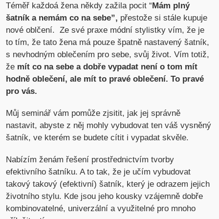
Téměř každoá žena někdy zažila pocit “
Mám plný
šatník a nemám co na sebe”,
přestože si stále kupuje
nové oblčení. Ze své praxe módní stylistky vím, že je
to tím, že tato žena má pouze špatně nastavený šatník,
s nevhodným oblečením pro sebe, svůj život. Vím totiž,
že
mít co na sebe a dobře vypadat není o tom mít
hodně oblečení, ale mít to pravé oblečení. To pravé
pro vás.
Můj seminář vám pomůže zjsitit, jak jej správně
nastavit, abyste z něj mohly vybudovat ten váš vysněný
šatník, ve kterém se budete cítit i vypadat skvěle.
Nabízím ženám řešení prostřednictvím tvorby
efektivního šatníku. A to tak, že je učím vybudovat
takový takový (efektivní) šatník, který je odrazem jejich
životního stylu. Kde jsou jeho kousky vzájemně dobře
kombinovatelné, univerzální a využitelné pro mnoho