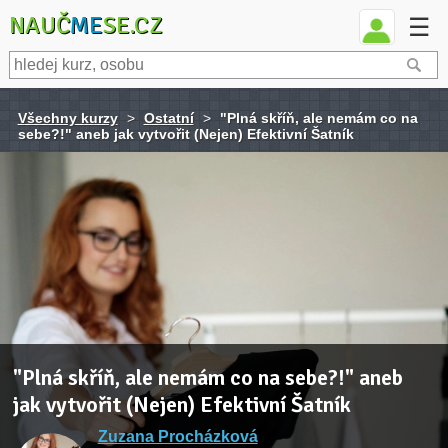
NAUČ
ME
SE.CZ
☰
Všechny kurzy
>
Ostatní
>
"Plná skříň, ale nemám co na
sebe?!" aneb jak vytvořit (Nejen) Efektivní Šatník
"Plná skříň, ale nemám co na sebe?!" aneb
jak vytvořit (Nejen) Efektivní Šatník
Zuzana Procházková