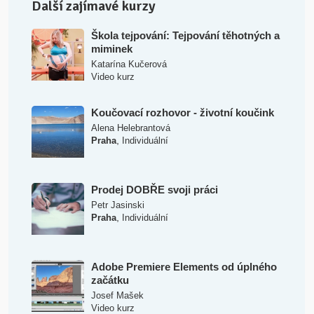
Další zajímavé kurzy
Škola tejpování: Tejpování těhotných a
miminek
Katarína Kučerová
Video kurz
Koučovací rozhovor - životní koučink
Alena Helebrantová
,
Praha
Individuální
Prodej DOBŘE svoji práci
Petr Jasinski
,
Praha
Individuální
Adobe Premiere Elements od úplného
začátku
Josef Mašek
Video kurz