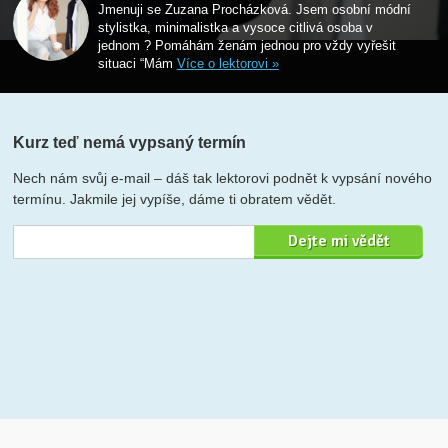
Jmenuji se Zuzana Procházková. Jsem osobní módní
stylistka, minimalistka a vysoce citlivá osoba v
jednom ? Pomáhám ženám jednou pro vždy vyřešit
situaci “Mám
Více o lektorovi »
Kurz teď nemá vypsaný termín
Nech nám svůj e-mail – dáš tak lektorovi podnět k vypsání nového
termínu. Jakmile jej vypíše, dáme ti obratem vědět.