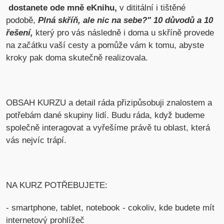
dostanete ode mně eKnihu,
v dititální i tištěné
podobě,
Plná skříň, ale nic na sebe?" 10 důvodů a 10
řešení,
který pro vás následně i doma u skříně provede
na začátku vaší cesty a pomůže vám k tomu, abyste
kroky pak doma skutečně realizovala.
OBSAH KURZU a detail ráda přizipůsobuji znalostem a
potřebám dané skupiny lidí. Budu ráda, když budeme
společně interagovat a vyřešíme právě tu oblast, která
vás nejvíc trápí.
NA KURZ POTŘEBUJETE:
- smartphone, tablet, notebook - cokoliv, kde budete mít
internetový prohlížeč