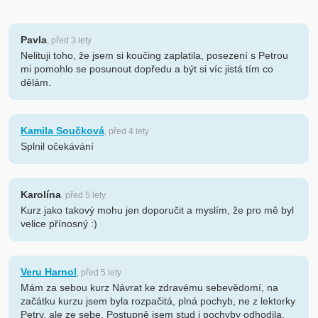
Pavla
, před 3 lety
Nelituji toho, že jsem si koučing zaplatila, posezení s Petrou
mi pomohlo se posunout dopředu a být si víc jistá tím co
dělám.
Kamila Součková
, před 4 lety
Splnil očekávání
Karolína
, před 5 lety
Kurz jako takový mohu jen doporučit a myslím, že pro mě byl
velice přínosný :)
Veru Harnol
, před 5 lety
Mám za sebou kurz Návrat ke zdravému sebevědomí, na
začátku kurzu jsem byla rozpačitá, plná pochyb, ne z lektorky
Petry, ale ze sebe. Postupně jsem stud i pochyby odhodila.