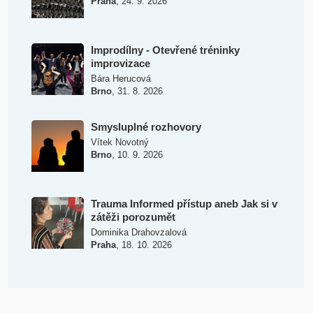
,
Praha
24. 9. 2026
Improdílny - Otevřené tréninky
improvizace
Bára Herucová
,
Brno
31. 8. 2026
Smysluplné rozhovory
Vítek Novotný
,
Brno
10. 9. 2026
Trauma Informed přístup aneb Jak si v
zátěži porozumět
Dominika Drahovzalová
,
Praha
18. 10. 2026