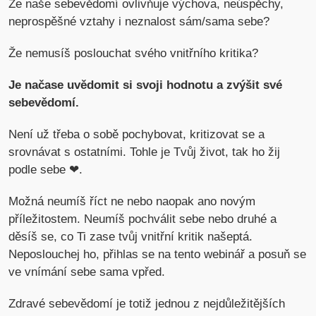
Že naše sebevědomí ovlivňuje výchova, neúspěchy,
neprospěšné vztahy i neznalost sám/sama sebe?
Že nemusíš poslouchat svého vnitřního kritika?
Je načase uvědomit si svoji hodnotu a zvýšit své
sebevědomí.
Není už třeba o sobě pochybovat, kritizovat se a
srovnávat s ostatními. Tohle je Tvůj život, tak ho žij
podle sebe ❤.
Možná neumíš říct ne nebo naopak ano novým
příležitostem. Neumíš pochválit sebe nebo druhé a
děsíš se, co Ti zase tvůj vnitřní kritik našeptá.
Neposlouchej ho, přihlas se na tento webinář a posuň se
ve vnímání sebe sama vpřed.
Zdravé sebevědomí je totiž jednou z nejdůležitějších