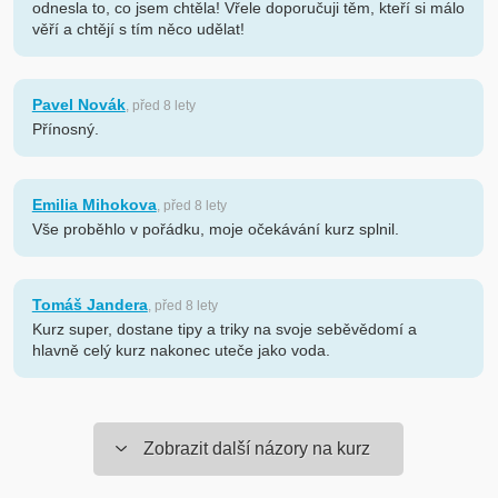
odnesla to, co jsem chtěla! Vřele doporučuji těm, kteří si málo
věří a chtějí s tím něco udělat!
Pavel Novák
, před 8 lety
Přínosný.
Emilia Mihokova
, před 8 lety
Vše proběhlo v pořádku, moje očekávání kurz splnil.
Tomáš Jandera
, před 8 lety
Kurz super, dostane tipy a triky na svoje seběvědomí a
hlavně celý kurz nakonec uteče jako voda.
Zobrazit další názory na kurz