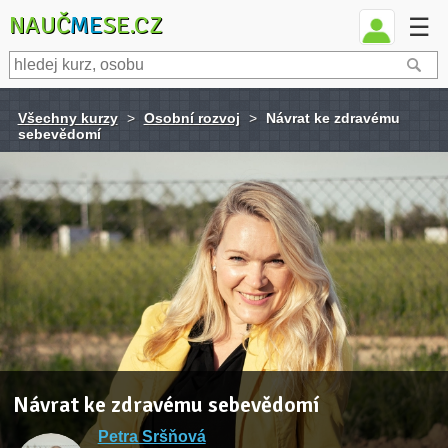
NAUČ
ME
SE.CZ
☰
Všechny kurzy
>
Osobní rozvoj
>
Návrat ke zdravému
sebevědomí
Návrat ke zdravému sebevědomí
Petra Sršňová