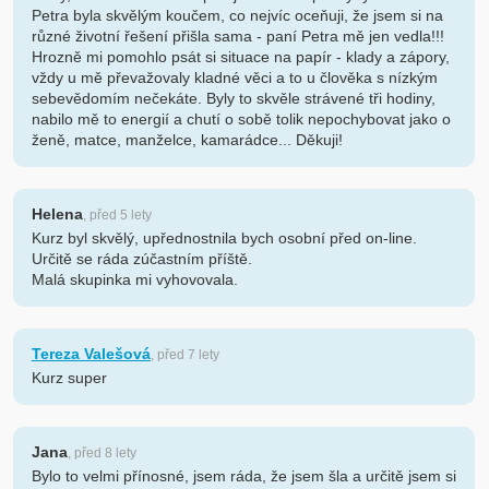
Petra byla skvělým koučem, co nejvíc oceňuji, že jsem si na
různé životní řešení přišla sama - paní Petra mě jen vedla!!!
Hrozně mi pomohlo psát si situace na papír - klady a zápory,
vždy u mě převažovaly kladné věci a to u člověka s nízkým
sebevědomím nečekáte. Byly to skvěle strávené tři hodiny,
nabilo mě to energií a chutí o sobě tolik nepochybovat jako o
ženě, matce, manželce, kamarádce... Děkuji!
Helena
, před 5 lety
Kurz byl skvělý, upřednostnila bych osobní před on-line.
Určitě se ráda zúčastním příště.
Malá skupinka mi vyhovovala.
Tereza Valešová
, před 7 lety
Kurz super
Jana
, před 8 lety
Bylo to velmi přínosné, jsem ráda, že jsem šla a určitě jsem si