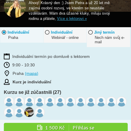
Ahooj! Krásný den :) Jsem Petra a už 20 let mě
zajímá osobní rozvoj, ve kterém se neustále
vzdělávám. Mám dva úžasné kluky, miluju svoji
rodinu a přátele,
Více o lektorovi »
Individuální
Individuální
Jiný termín
Praha
Webinář - online
Nech nám svůj e-
mail
Individuální termín po domluvě s lektorem
9:00 - 10:30
Praha
(mapa)
Kurz je individuální
Kurzu se již zúčastnili (27)
1 500 Kč
Přihlas se