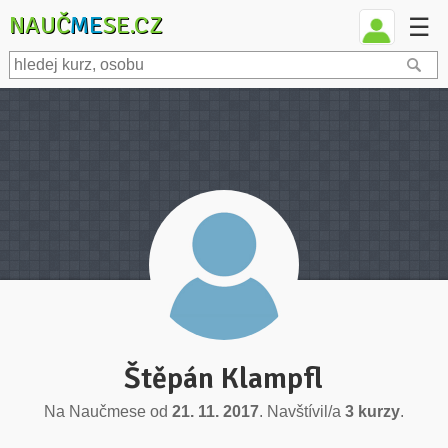
NAUČ
ME
SE.CZ
☰
Štěpán Klampfl
Na Naučmese od
21. 11. 2017
. Navštívil/a
3 kurzy
.