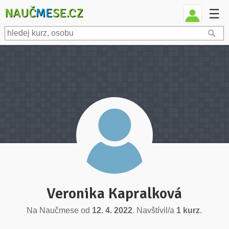
NAUČ
ME
SE.CZ
☰
Veronika Kapralková
Na Naučmese od
12. 4. 2022
. Navštívil/a
1 kurz
.