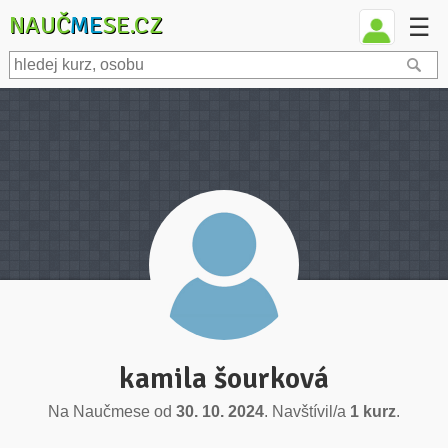
NAUČ
ME
SE.CZ
☰
kamila šourková
Na Naučmese od
30. 10. 2024
. Navštívil/a
1 kurz
.