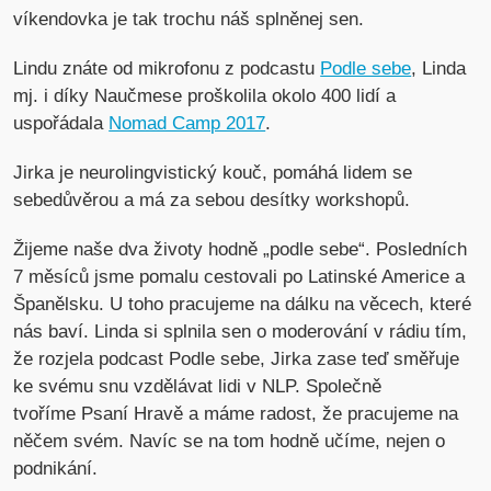
víkendovka je tak trochu náš splněnej sen.
Lindu znáte od mikrofonu z podcastu
Podle sebe
, Linda
mj. i díky Naučmese proškolila okolo 400 lidí a
uspořádala
Nomad Camp 2017
.
Jirka je neurolingvistický kouč, pomáhá lidem se
sebedůvěrou a má za sebou desítky workshopů.
Žijeme naše dva životy hodně „podle sebe“. Posledních
7 měsíců jsme pomalu cestovali po Latinské Americe a
Španělsku. U toho pracujeme na dálku na věcech, které
nás baví. Linda si splnila sen o moderování v rádiu tím,
že rozjela podcast Podle sebe, Jirka zase teď směřuje
ke svému snu vzdělávat lidi v NLP. Společně
tvoříme Psaní Hravě a máme radost, že pracujeme na
něčem svém. Navíc se na tom hodně učíme, nejen o
podnikání.