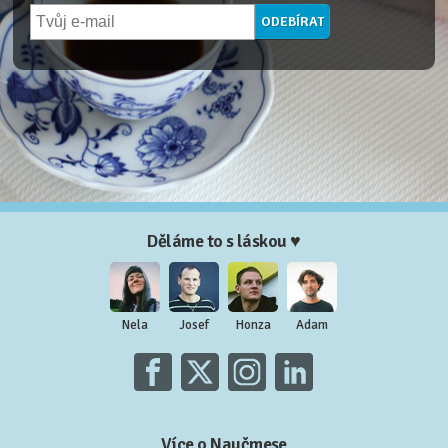
Děláme to s láskou ♥
Nela
Josef
Honza
Adam
Více o Naučmese