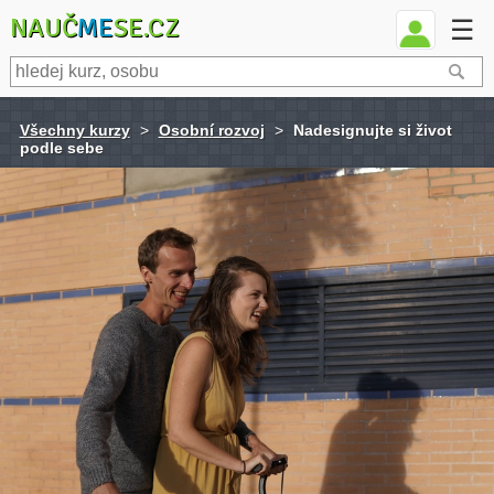
NAUČ
ME
SE.CZ
☰
Všechny kurzy
>
Osobní rozvoj
>
Nadesignujte si život
podle sebe