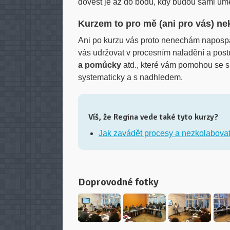
dovést je až do bodu, kdy budou sami umě
Kurzem to pro mě (ani pro vás) nek
Ani po kurzu vás proto nenechám napospa
vás udržovat v procesním naladění a po
a pomůcky
atd., které vám pomohou se s
systematicky a s nadhledem.
Víš, že Regina vede také tyto kurzy?
Jak zavádět procesy a nezkolabova
Doprovodné fotky