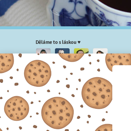
Děláme to s láskou ♥
Nela
Josef
Honza
Adam
Partneři