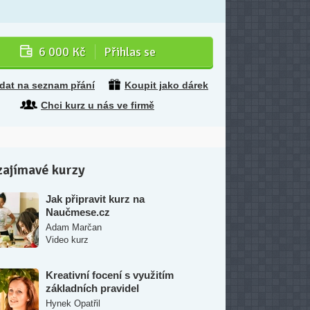
6 000 Kč
Přihlas se
idat na seznam přání
Koupit jako dárek
Chci kurz u nás ve firmě
zajímavé kurzy
Jak připravit kurz na
Naučmese.cz
Adam Marčan
Video kurz
Kreativní focení s využitím
základních pravidel
Hynek Opatřil