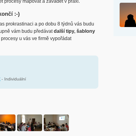
t procesy mapovat a zavádět v praxi.
ončí :-)
s prokrastinaci a po dobu 8 týdnů vás budu
stupně vám budu předávat
další tipy, šablony
 procesy u vás ve firmě vypořádat
t
- Individuální