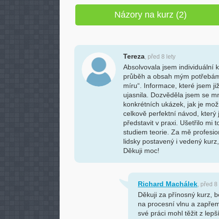
Názory na kurz (2)
Tereza
, před 8 lety
Absolvovala jsem individuální k
průběh a obsah mým potřebám.
míru“. Informace, které jsem již
ujasnila. Dozvěděla jsem se 
konkrétních ukázek, jak je mo
celkově perfektní návod, který
představit v praxi. Ušetřilo mi
studiem teorie. Za mě profesi
lidsky postavený i vedený kurz
Děkuji moc!
Richard Machálek
, před 8 
Děkuji za přínosný kurz, b
na procesní vlnu a zapřemý
své práci mohl těžit z lep