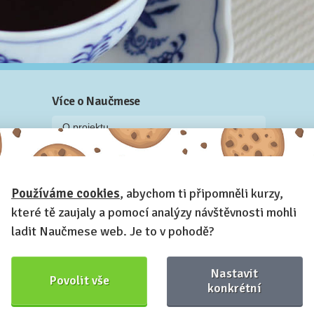
Více o Naučmese
O projektu
Blog: recenze z kurzů, rozhovory a články
Historky z kurzů
Používáme cookies
, abychom ti připomněli kurzy,
Příběh Naučmese
které tě zaujaly a pomocí analýzy návštěvnosti mohli
Naučmese festivaly
ladit Naučmese web. Je to v pohodě?
Náš systém pro vaši firmu
Prostory pro pořádání kurzů
Nastavit
Povolit vše
Kontakt a fakturační údaje
konkrétní