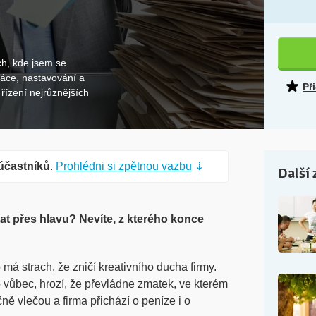
ch, kde jsem se
ráce, nastavování a
Př
 řízení nejrůznějších
účastníků
.
Prohlédni si zpětnou vazbu
⇣
Další 
at přes hlavu? Nevíte, z kterého konce
má strach, že zničí kreativního ducha firmy.
vůbec, hrozí, že převládne zmatek, ve kterém
čně vlečou a firma přichází o peníze i o