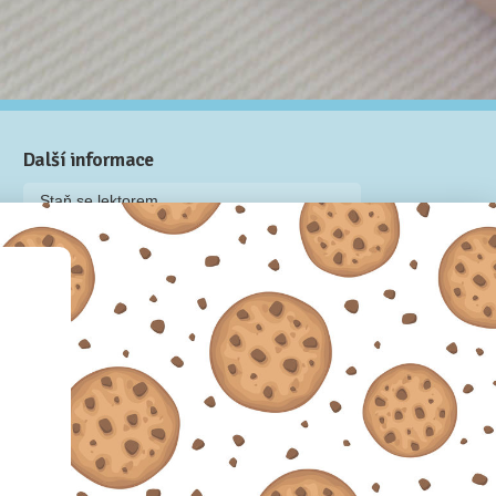
Další informace
Staň se lektorem
Video: Jak připravit kurz na Naučmese
Často kladené dotazy
Dárkové poukazy
Podmínky užívání
Obchodní podmínky
Zásady používání cookie souborů
Pravidla ochrany osobních údajů