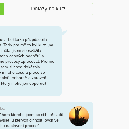
Dotazy na kurz
urz. Lektorka přizpůsobila
 Tedy pro mě to byl kurz „na
 měla, jsem si osvěžila,
mnoho cenných podnětů a
žné procesy zpracovat. Pro mě
 jsem si hned dokázala
 to mnoho času a práce se
onálně, odborně a zároveň
, který mohu jen doporučit.
lety
ěhem kterého jsem se stihl přeladit
šlet, u kterých činností bych ve
šího nastavení procesů.