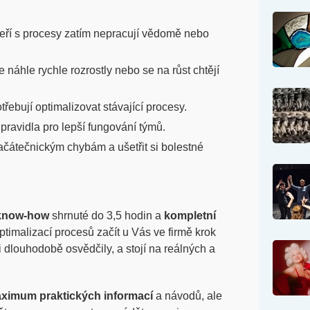
kteří s procesy zatím nepracují vědomě nebo
 náhle rychle rozrostly nebo se na růst chtějí
řebují optimalizovat stávající procesy.
 pravidla pro lepší fungování týmů.
začátečnickým chybám a ušetřit si bolestné
 know-how
shrnuté do 3,5 hodin a
kompletní
ptimalizací procesů začít u Vás ve firmě krok
i dlouhodobě osvědčily, a stojí na reálných a
ximum praktických informací
a návodů, ale