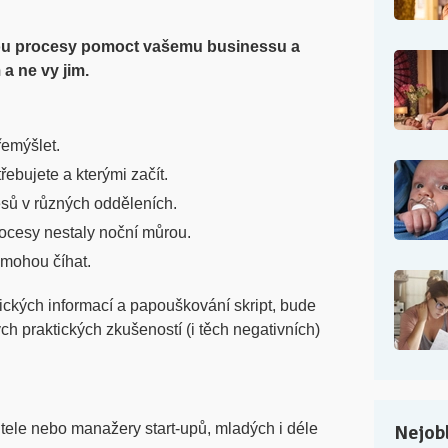
u procesy pomoct vašemu businessu a
 a ne vy jim.
řemýšlet.
řebujete a kterými začít.
esů v různých odděleních.
rocesy nestaly noční můrou.
 mohou číhat.
ických informací a papouškování skript, bude
h praktických zkušeností (i těch negativních)
itele nebo manažery start-upů, mladých i déle
Nejobl