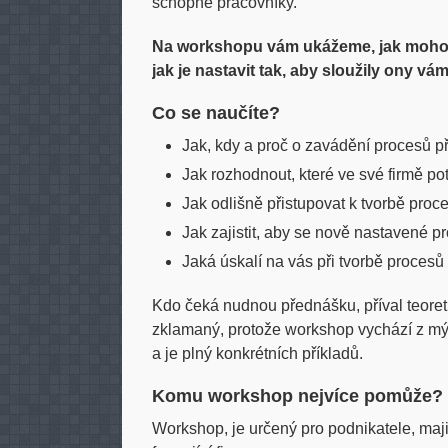
schopné pracovníky.
Na workshopu vám ukážeme, jak moho
jak je nastavit tak, aby sloužily ony vám
Co se naučíte?
Jak, kdy a proč o zavádění procesů p
Jak rozhodnout, které ve své firmě pot
Jak odlišně přistupovat k tvorbě proc
Jak zajistit, aby se nově nastavené p
Jaká úskalí na vás při tvorbě procesů
Kdo čeká nudnou přednášku, příval teoret
zklamaný, protože workshop vychází z mýc
a je plný konkrétních příkladů.
Komu workshop nejvíce pomůže?
Workshop, je určený pro podnikatele, maj