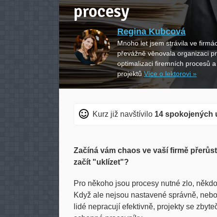
procesy
Regina Kubcová
Mnoho let jsem strávila ve firmá
převážně věnovala organizaci p
optimalizaci firemních procesů a
projektů
Více o lektorovi »
Kurz již navštívilo
14 spokojených 
Začíná vám chaos ve vaší firmě přerůst
začít "uklízet"?
Pro někoho jsou procesy nutné zlo, někdo 
Když ale nejsou nastavené správně, nebo 
lidé nepracují efektivně, projekty se zbyte