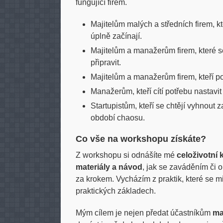
fungující firem.
Majitelům malých a středních firem, 
úplně začínají.
Majitelům a manažerům firem, které se
připravit.
Majitelům a manažerům firem, kteří pot
Manažerům, kteří cítí potřebu nastavit
Startupistům, kteří se chtějí vyhnout 
období chaosu.
Co vše na workshopu získáte?
Z workshopu si odnášíte mé
celoživotní
materiály a návod
, jak se zaváděním či o
za krokem. Vycházím z praktik, které se m
praktických základech.
Mým cílem je nejen předat účastníkům
ma