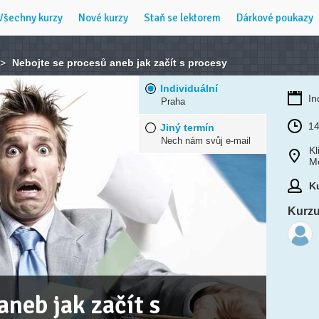
Všechny kurzy
Nové kurzy
Staň se lektorem
Dárkové poukazy
>
Nebojte se procesů aneb jak začít s procesy
Individuální
In
Praha
14
Jiný termín
Nech nám svůj e-mail
Kl
M
Ku
Kurzu 
aneb jak začít s