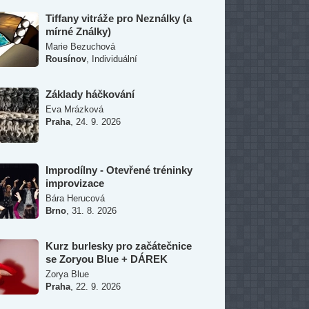
Tiffany vitráže pro Neználky (a
mírné Ználky)
Marie Bezuchová
,
Rousínov
Individuální
Základy háčkování
Eva Mrázková
,
Praha
24. 9. 2026
Improdílny - Otevřené tréninky
improvizace
Bára Herucová
,
Brno
31. 8. 2026
Kurz burlesky pro začátečnice
se Zoryou Blue + DÁREK
Zorya Blue
,
Praha
22. 9. 2026