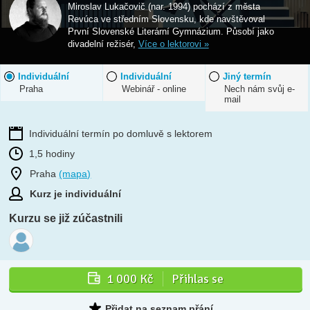
Miroslav Lukačovič (nar. 1994) pochází z města
Revúca ve středním Slovensku, kde navštěvoval
První Slovenské Literární Gymnázium. Působí jako
divadelní režisér,
Více o lektorovi »
Individuální
Individuální
Jiný termín
Praha
Webinář - online
Nech nám svůj e-
mail
Individuální termín po domluvě s lektorem
1,5 hodiny
Praha
(mapa)
Kurz je individuální
Kurzu se již zúčastnili
1 000 Kč
Přihlas se
Přidat na seznam přání