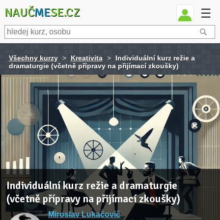
NAUČ
ME
SE.CZ
☰
Všechny kurzy
>
Kreativita
>
Individuální kurz režie a
dramaturgie (včetně přípravy na přijímací zkoušky)
Individuální kurz režie a dramaturgie
(včetně přípravy na přijímací zkoušky)
Miroslav Lukačovič