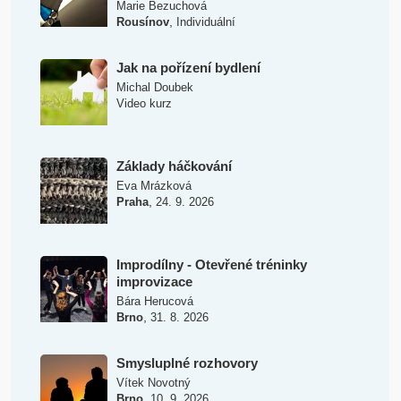
Marie Bezuchová
,
Rousínov
Individuální
Jak na pořízení bydlení
Michal Doubek
Video kurz
Základy háčkování
Eva Mrázková
,
Praha
24. 9. 2026
Improdílny - Otevřené tréninky
improvizace
Bára Herucová
,
Brno
31. 8. 2026
Smysluplné rozhovory
Vítek Novotný
,
Brno
10. 9. 2026