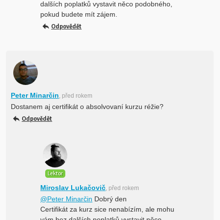
dalších poplatků vystavit něco podobného,
pokud budete mít zájem.
Odpovědět
Peter Minarčin
, před rokem
Dostanem aj certifikát o absolvovaní kurzu réžie?
Odpovědět
Lektor
Miroslav Lukačovič
, před rokem
@Peter Minarčin
Dobrý den
Certifikát za kurz sice nenabízím, ale mohu
vám bez dalších poplatků vystavit něco