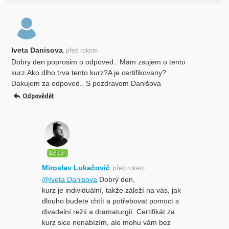
Iveta Danisova
, před rokem
Dobry den poprosim o odpoved.. Mam zsujem o tento
kurz.Ako dlho trva tento kurz?A je certifikovany?
Dakujem za odpoved.. S pozdravom Danišova
Odpovědět
Lektor
Miroslav Lukačovič
, před rokem
@Iveta Danisova
Dobrý den,
kurz je individuální, takže záleží na vás, jak
dlouho budete chtít a potřebovat pomoct s
divadelní režií a dramaturgií. Certifikát za
kurz sice nenabízím, ale mohu vám bez