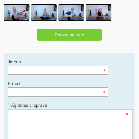
Dotazy na kurz
Jméno
*
E-mail
*
Tvůj dotaz či zpráva
*