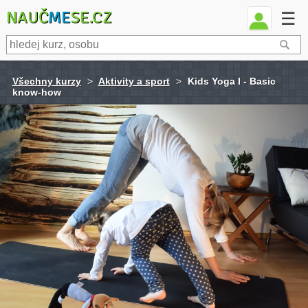
NAUČ
ME
SE.CZ
☰
Všechny kurzy
>
Aktivity a sport
>
Kids Yoga I - Basic
know-how