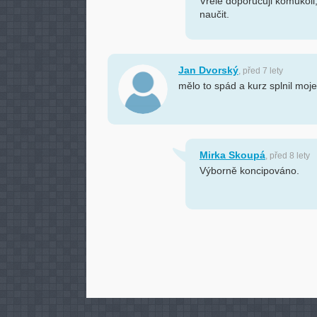
Vřele doporučuji komukoli
naučit.
Jan Dvorský
, před 7 lety
mělo to spád a kurz splnil moj
Mirka Skoupá
, před 8 lety
Výborně koncipováno.