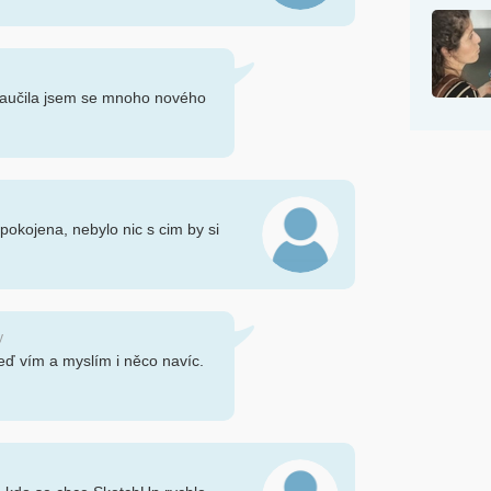
naučila jsem se mnoho nového
okojena, nebylo nic s cim by si
y
eď vím a myslím i něco navíc.