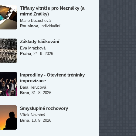
Tiffany vitráže pro Neználky (a
mírné Ználky)
Marie Bezuchová
,
Rousínov
Individuální
Základy háčkování
Eva Mrázková
,
Praha
24. 9. 2026
Improdílny - Otevřené tréninky
improvizace
Bára Herucová
,
Brno
31. 8. 2026
Smysluplné rozhovory
Vítek Novotný
,
Brno
10. 9. 2026