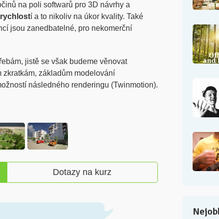
činů na poli softwarů pro 3D návrhy a
rychlost
í a to nikoliv na úkor kvality. Také
ncí jsou zanedbatelné, pro nekomerční
řebám, jistě se však budeme věnovat
m zkratkám, základům modelování
 možností následného renderingu (Twinmotion).
Dotazy na kurz
Nejobl