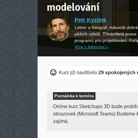
modelování
Petr Kyzlink
Lektor a fotograf, milovník dobr
pěších výletů. Třináctiletá praxe
programů pro projektování. Poř
Více o lektorovi »
Kurz již navštívilo
29 spokojených 
Poznámka k termínu
Online kurz Sketchupu 3D bude probíh
obrazovek (Microsoft Teams) Budeme ko
zajímá.