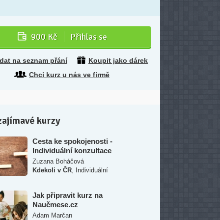
900 Kč
Přihlas se
idat na seznam přání
Koupit jako dárek
Chci kurz u nás ve firmě
zajímavé kurzy
Cesta ke spokojenosti -
Individuální konzultace
Zuzana Boháčová
,
Kdekoli v ČR
Individuální
Jak připravit kurz na
Naučmese.cz
Adam Marčan