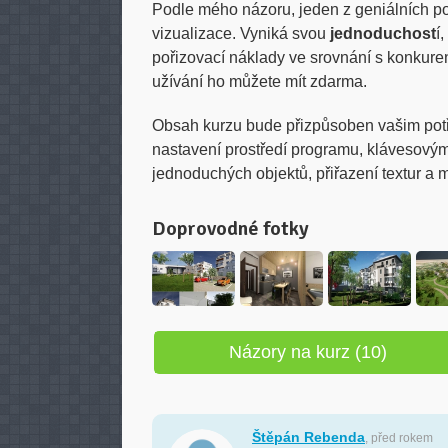
Podle mého názoru, jeden z geniálních po
vizualizace. Vyniká svou
jednoduchost
í,
pořizovací náklady ve srovnání s konkure
užívání ho můžete mít zdarma.
Obsah kurzu bude přizpůsoben vašim pot
nastavení prostředí programu, klávesový
jednoduchých objektů, přiřazení textur a
Doprovodné fotky
Názory na kurz (10)
Štěpán Rebenda
, před rokem