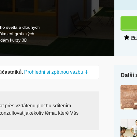
ého světla a dlouhých
 školení grafických
Př
ádám kurzy 3D
účastníků
.
Prohlédni si zpětnou vazbu
⇣
Další 
at přes vzdálenu plochu sdílením
nzultovat jakékoliv téma, které Vás