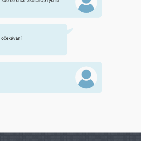
, kdo se chce SketchUp rychle
e očekávání