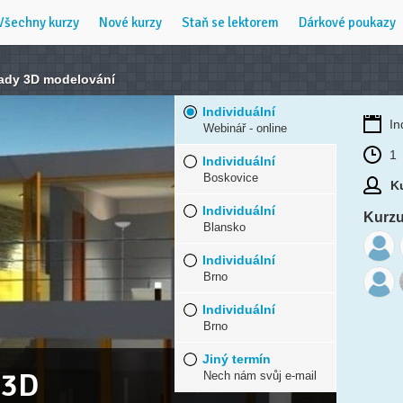
Všechny kurzy
Nové kurzy
Staň se lektorem
Dárkové poukazy
lady 3D modelování
Individuální
In
Webinář - online
1
Individuální
Boskovice
Ku
Individuální
Kurzu 
Blansko
Individuální
Brno
Individuální
Brno
Jiný termín
 3D
Nech nám svůj e-mail