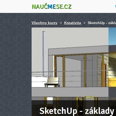
NAUČ
ME
SE.CZ
Všechny kurzy
>
Kreativita
>
SketchUp - zák
SketchUp - základy