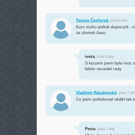
Tereza Čechová
, před 6 lety
Kurz mohu jedině doporučit - 
za zlomek času.
iveta
, před 6 lety
S kurzem jsem byla moc sp
lektor nevedel rady
Vladimír Raudenský
, před 7 let
Co jsem potřeboval vědět tak t
Petra
, před 7 lety