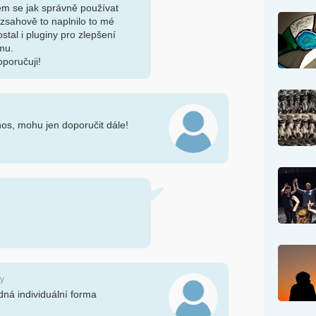
em se jak správně používat
zsahově to naplnilo to mé
stal i pluginy pro zlepšení
mu.
oporučuji!
nos, mohu jen doporučit dále!
ty
dná individuální forma