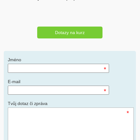
Dotazy na kurz
Jméno
*
E-mail
*
Tvůj dotaz či zpráva
*