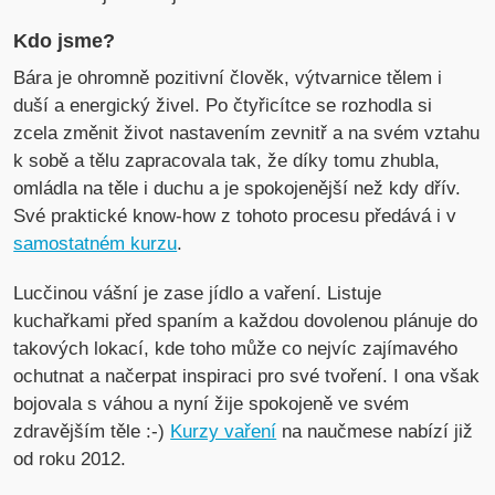
Kdo jsme?
Bára je ohromně pozitivní člověk, výtvarnice tělem i
duší a energický živel. Po čtyřicítce se rozhodla si
zcela změnit život nastavením zevnitř a na svém vztahu
k sobě a tělu zapracovala tak, že díky tomu zhubla,
omládla na těle i duchu a je spokojenější než kdy dřív.
Své praktické know-how z tohoto procesu předává i v
samostatném kurzu
.
Lucčinou vášní je zase jídlo a vaření. Listuje
kuchařkami před spaním a každou dovolenou plánuje do
takových lokací, kde toho může co nejvíc zajímavého
ochutnat a načerpat inspiraci pro své tvoření. I ona však
bojovala s váhou a nyní žije spokojeně ve svém
zdravějším těle :-)
Kurzy vaření
na naučmese nabízí již
od roku 2012.