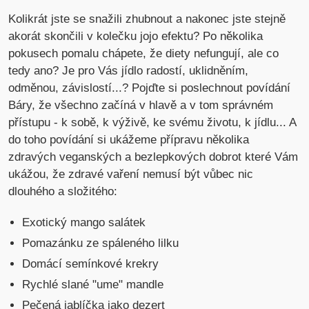
Kolikrát jste se snažili zhubnout a nakonec jste stejně
akorát skončili v kolečku jojo efektu? Po několika
pokusech pomalu chápete, že diety nefungují, ale co
tedy ano? Je pro Vás jídlo radostí, uklidněním,
odměnou, závislostí...? Pojďte si poslechnout povídání
Báry, že všechno začíná v hlavě a v tom správném
přístupu - k sobě, k výživě, ke svému životu, k jídlu... A
do toho povídání si ukážeme přípravu několika
zdravých veganských a bezlepkových dobrot které Vám
ukážou, že zdravé vaření nemusí být vůbec nic
dlouhého a složitého:
Exotický mango salátek
Pomazánku ze spáleného lilku
Domácí semínkové krekry
Rychlé slané "ume" mandle
Pečená jablíčka jako dezert