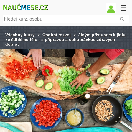
NAUČ
ME
SE.CZ
☰
Všechny kurzy
>
Osobní rozvoj
>
Jiným přístupem k jídlu
ke štíhlému tělu - s přípravou a ochutnávkou zdravých
dobrot