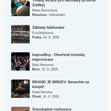
Tiffany vitráže pro Neználky (a mírné
Ználky)
Marie Bezuchová
,
Rousínov
Individuální
Základy háčkování
Eva Mrázková
,
Praha
24. 9. 2026
Improdílny - Otevřené tréninky
improvizace
Bára Herucová
,
Brno
31. 8. 2026
BRAND JE MRKEV: Nenechte se
koupit!
Karel Novotny
,
Plzeň
24. 9. 2026
Smysluplné rozhovory