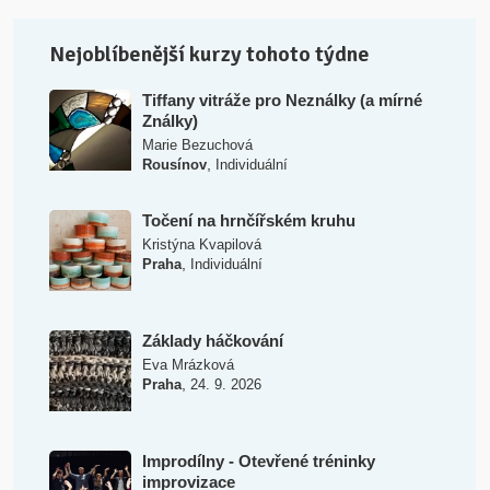
Nejoblíbenější kurzy tohoto týdne
Tiffany vitráže pro Neználky (a mírné
Ználky)
Marie Bezuchová
,
Rousínov
Individuální
Točení na hrnčířském kruhu
Kristýna Kvapilová
,
Praha
Individuální
Základy háčkování
Eva Mrázková
,
Praha
24. 9. 2026
Improdílny - Otevřené tréninky
improvizace