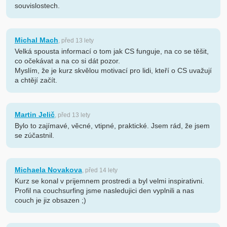
souvislostech.
Michal Mach
, před 13 lety
Velká spousta informací o tom jak CS funguje, na co se těšit,
co očekávat a na co si dát pozor.
Myslím, že je kurz skvělou motivací pro lidi, kteří o CS uvažují
a chtějí začít.
Martin Jelič
, před 13 lety
Bylo to zajímavé, věcné, vtipné, praktické. Jsem rád, že jsem
se zúčastnil.
Michaela Novakova
, před 14 lety
Kurz se konal v prijemnem prostredi a byl velmi inspirativni.
Profil na couchsurfing jsme nasledujici den vyplnili a nas
couch je jiz obsazen ;)