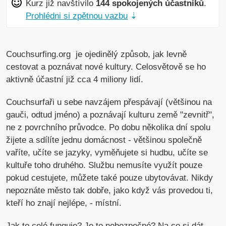
Kurz již navštívilo
144 spokojených účastníků
.
Prohlédni si zpětnou vazbu
⇣
Couchsurfing.org je ojedinělý způsob, jak levně
cestovat a poznávat nové kultury. Celosvětově se ho
aktivně účastní již cca 4 miliony lidí.
Couchsurfaři u sebe navzájem přespávají (většinou na
gauči, odtud jméno) a poznávají kulturu země "zevnitř",
ne z povrchního průvodce. Po dobu několika dní spolu
žijete a sdílíte jednu domácnost - většinou společně
vaříte, učíte se jazyky, vyměňujete si hudbu, učíte se
kultuře toho druhého. Službu nemusíte využít pouze
pokud cestujete, můžete také pouze ubytovávat. Nikdy
nepoznáte město tak dobře, jako když vás provedou ti,
kteří ho znají nejlépe, - místní.
Jak to celé funguje? Je to nebezpečné? Na co si dát