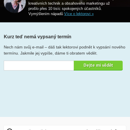
kreativních technik a obsahového marketingu už
prošlo přes 10 tisíc spokojených účastníků.
Vymýšlením nápadů
Více o lektorovi »
Kurz teď nemá vypsaný termín
Nech nám svůj e-mail – dáš tak lektorovi podnět k vypsání nového
termínu. Jakmile jej vypíše, dáme ti obratem vědět.