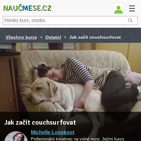
NAUČ
ME
SE.CZ
☰
Všechny kurzy
>
Ostatní
>
Jak začít couchsurfovat
Jak začít couchsurfovat
Michelle Losekoot
Profesionální kreativec na volné noze. Jejími kurzy