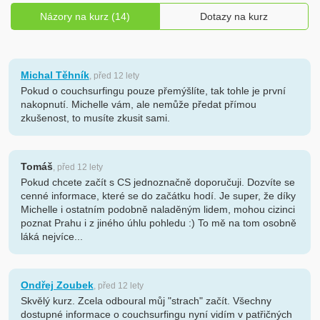
Názory na kurz (14)
Dotazy na kurz
Michal Těhník
, před 12 lety
Pokud o couchsurfingu pouze přemýšlíte, tak tohle je první
nakopnutí. Michelle vám, ale nemůže předat přímou
zkušenost, to musíte zkusit sami.
Tomáš
, před 12 lety
Pokud chcete začít s CS jednoznačně doporučuji. Dozvíte se
cenné informace, které se do začátku hodí. Je super, že díky
Michelle i ostatním podobně naladěným lidem, mohou cizinci
poznat Prahu i z jiného úhlu pohledu :) To mě na tom osobně
láká nejvíce...
Ondřej Zoubek
, před 12 lety
Skvělý kurz. Zcela odboural můj "strach" začít. Všechny
dostupné informace o couchsurfingu nyní vidím v patřičných