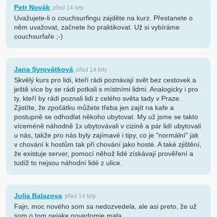
Petr Novák
, před 14 lety
Uvažujete-li o couchsurfingu zajděte na kurz. Přestanete o
něm uvažovat, začnete ho praktikovat. Už si vybíráme
couchsurfaře ;-)
Jana Syrovátková
, před 14 lety
Skvělý kurs pro lidi, kteří rádi poznávají svět bez cestovek a
ještě více by se rádi potkali s místními lidmi. Analogicky i pro
ty, kteří by rádi poznali lidi z celého světa tady v Praze.
Zjistíte, že zpočátku můžete třeba jen zajít na kafe a
postupně se odhodlat někoho ubytovat. My už jsme se takto
víceméně náhodně 1x ubytovávali v cizině a pár lidí ubytovali
u nás, takže pro nás byly zajímavé i tipy, co je "normální" jak
v chování k hostům tak při chování jako hosté. A také zjištění,
že existuje server, pomocí něhož lidé získávají prověření a
tudíž to nejsou náhodní lidé z ulice.
Julia Balazova
, před 14 lety
Fajn, moc nového som sa nedozvedela, ale asi preto, že už
som o tom nejake povedomie mala.