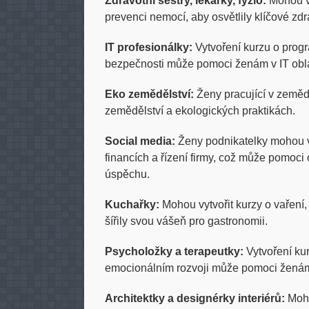
Zdravotní sestry, lékařky, fyzio:
Mohou vy
prevenci nemocí, aby osvětlily klíčové zdr
IT profesionálky:
Vytvoření kurzu o prog
bezpečnosti může pomoci ženám v IT oblas
Eko zemědělství:
Ženy pracující v zeměd
zemědělství a ekologických praktikách.
Social media:
Ženy podnikatelky mohou vy
financích a řízení firmy, což může pomoc
úspěchu.
Kuchařky:
Mohou vytvořit kurzy o vaření
šířily svou vášeň pro gastronomii.
Psycholožky a terapeutky:
Vytvoření ku
emocionálním rozvoji může pomoci žená
Architektky a designérky interiérů:
Moho