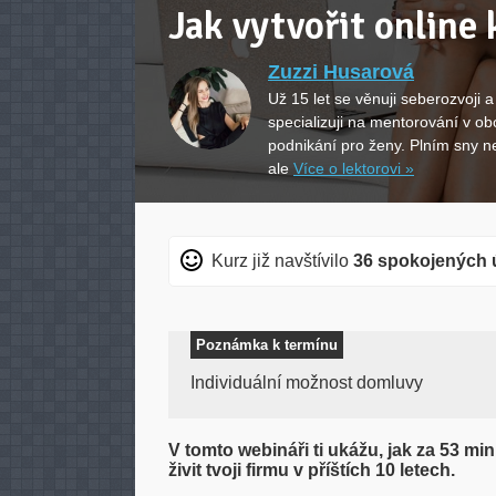
Jak vytvořit online 
Zuzzi Husarová
Už 15 let se věnuji seberozvoji a
specializuji na mentorování v ob
podnikání pro ženy. Plním sny n
ale
Více o lektorovi »
Kurz již navštívilo
36 spokojených 
Poznámka k termínu
Individuální možnost domluvy
V tomto webináři ti ukážu, jak za 53 min
živit tvoji firmu v příštích 10 letech.