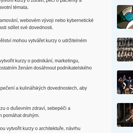
tvořit kurzy o zdraví, péči o pacienty a
avotní témata.
ramování, webovém vývoji nebo kybernetické
ti sdílet své dovednosti.
ělství mohou vytvářet kurzy o udržitelném
tvořit kurzy o podnikání, marketingu,
i ostatním ženám dosáhnout podnikatelského
, pečení a kulinářských dovednostech, aby
rzu o duševním zdraví, sebepéči a
m pomáhat druhým.
u vytvořit kurzy o architektuře, návrhu