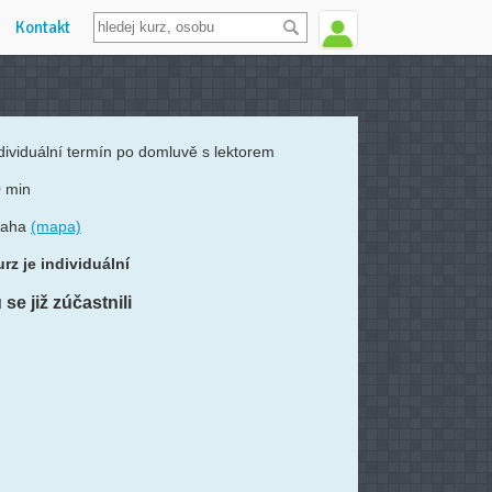
Kontakt
dividuální termín po domluvě s lektorem
 min
raha
(mapa)
rz je individuální
se již zúčastnili