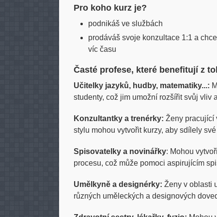
Pro koho kurz je?
podnikáš ve službách
prodáváš svoje konzultace 1:1 a chceš
víc času
Časté profese, které benefitují z t
Učitelky jazyků, hudby, matematiky...:
Mo
studenty, což jim umožní rozšířit svůj vliv 
Konzultantky a trenérky:
Ženy pracující 
stylu mohou vytvořit kurzy, aby sdílely své 
Spisovatelky a novinářky
: Mohou vytvoři
procesu, což může pomoci aspirujícím sp
Umělkyně a designérky:
Ženy v oblasti 
různých uměleckých a designových dove