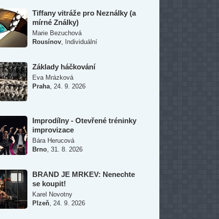
Tiffany vitráže pro Neználky (a
mírné Ználky)
Marie Bezuchová
,
Rousínov
Individuální
Základy háčkování
Eva Mrázková
,
Praha
24. 9. 2026
Improdílny - Otevřené tréninky
improvizace
Bára Herucová
,
Brno
31. 8. 2026
BRAND JE MRKEV: Nenechte
se koupit!
Karel Novotny
,
Plzeň
24. 9. 2026