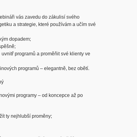
bináři vás zavedu do zákulisí svého
etiku a strategie, které používám a učím své
bokým dopadem;
spěšně;
 uvnitř programů a proměňit své klienty ve
inových programů – elegantně, bez obětí.
ný
pinovými programy – od koncepce až po
ažít ty nejhlubší proměny;