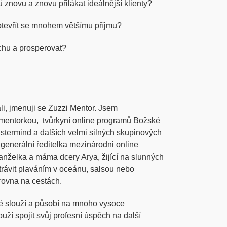
znovu a znovu přilákat ideálnější klienty?
otevřít se mnohem většímu příjmu?
ěchu a prosperovat?
li, jmenuji se Zuzzi Mentor. Jsem
mentorkou, tvůrkyní online programů Božské
astermind a dalších velmi silných skupinových
generální ředitelka mezinárodni online
želka a máma dcery Arya, žijící na slunných
trávit plaváním v oceánu, salsou nebo
rovna na cestách.
ré slouží a působí na mnoho vysoce
uží spojit svůj profesní úspěch na další