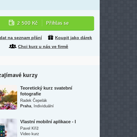
2 500 Kč
Přihlas se
idat na seznam přání
Koupit jako dárek
Chci kurz u nás ve firmě
zajímavé kurzy
Teoretický kurz svatební
fotografie
Radek Čepelák
,
Praha
Individuální
Vlastní mobilní aplikace - I
Pavel Kříž
Video kurz