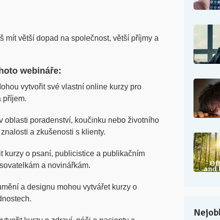
 mít větší dopad na společnost, větší příjmy a
ohoto webináře:
hou vytvořit své vlastní online kurzy pro
a příjem.
v oblasti poradenství, koučinku nebo životního
znalosti a zkušenosti s klienty.
t kurzy o psaní, publicistice a publikačním
isovatelkám a novinářkám.
umění a designu mohou vytvářet kurzy o
dnostech.
Nejobl