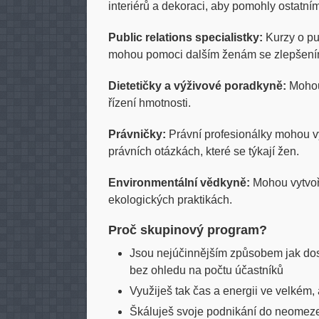
interiérů a dekoraci, aby pomohly ostatní
Public relations specialistky:
Kurzy o pu
mohou pomoci dalším ženám se zlepšení
Dietetičky a výživové poradkyně:
Mohou 
řízení hmotnosti.
Právničky:
Právní profesionálky mohou vy
právních otázkách, které se týkají žen.
Environmentální vědkyně:
Mohou vytvořit
ekologických praktikách.
Proč skupinový program?
Jsou nejúčinnějším způsobem jak dos
bez ohledu na počtu účastníků
Využiješ tak čas a energii ve velkém,
Škáluješ svoje podnikání do neomez