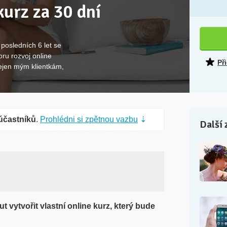
kurz za 30 dní
 posledních 6 let se
oru rozvoj online
Př
ejen mým klientkám,
účastníků
.
Prohlédni si zpětnou vazbu
⇣
Další 
ut vytvořit vlastní online kurz, který bude