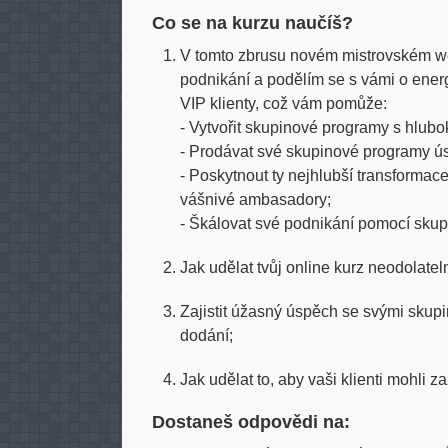
Co se na kurzu naučíš?
V tomto zbrusu novém mistrovském we
podnikání a podělím se s vámi o energ
VIP klienty, což vám pomůže:
- Vytvořit skupinové programy s hlu
- Prodávat své skupinové programy ú
- Poskytnout ty nejhlubší transformace
vášnivé ambasadory;
- Škálovat své podnikání pomocí skup
Jak udělat tvůj online kurz neodolatel
Zajistit úžasný úspěch se svými sku
dodání;
Jak udělat to, aby vaši klienti mohli z
Dostaneš odpovědi na: