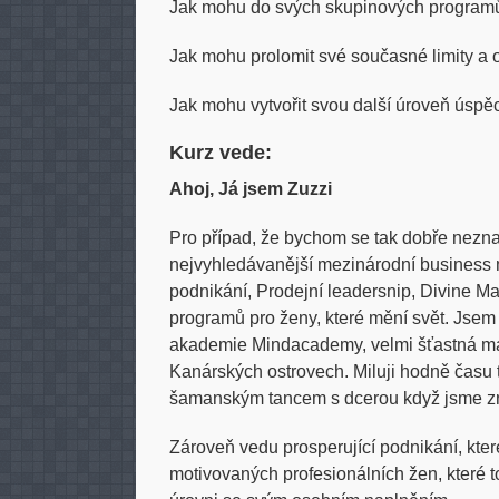
Jak mohu do svých skupinových programů 
Jak mohu prolomit své současné limity a 
Jak mohu vytvořit svou další úroveň úsp
Kurz vede:
Ahoj, Já jsem Zuzzi
Pro případ, že bychom se tak dobře nezna
nejvyhledávanější mezinárodní business 
podnikání, Prodejní leadersnip, Divine M
programů pro ženy, které mění svět. Jsem 
akademie Mindacademy, velmi šťastná man
Kanárských ostrovech. Miluji hodně času 
šamanským tancem s dcerou když jsme z
Zároveň vedu prosperující podnikání, kte
motivovaných profesionálních žen, které to