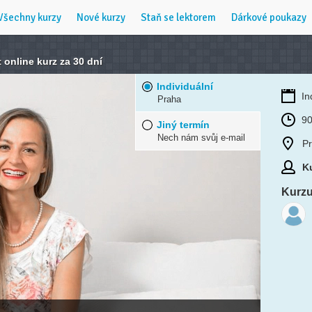
Všechny kurzy
Nové kurzy
Staň se lektorem
Dárkové poukazy
t online kurz za 30 dní
Individuální
In
Praha
90
Jiný termín
Nech nám svůj e-mail
P
Ku
Kurzu 