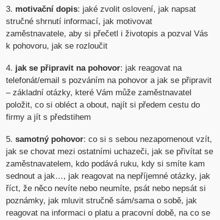
3.
motivační dopis
: jaké zvolit oslovení, jak napsat
stručné shrnutí informací, jak motivovat
zaměstnavatele, aby si přečetl i životopis a pozval Vás
k pohovoru, jak se rozloučit
4.
jak se připravit na pohovor
: jak reagovat na
telefonát/email s pozváním na pohovor a jak se připravit
– základní otázky, které Vám může zaměstnavatel
položit, co si obléct a obout, najít si předem cestu do
firmy a jít s předstihem
5.
samotný pohovor
: co si s sebou nezapomenout vzít,
jak se chovat mezi ostatními uchazeči, jak se přivítat se
zaměstnavatelem, kdo podává ruku, kdy si smíte kam
sednout a jak…, jak reagovat na nepříjemné otázky, jak
říct, že něco nevíte nebo neumíte, psát nebo nepsát si
poznámky, jak mluvit stručně sám/sama o sobě, jak
reagovat na informaci o platu a pracovní době, na co se