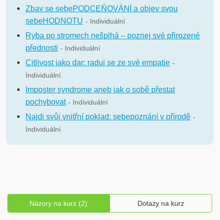
Zbav se sebePODCEŇOVÁNÍ a objev svou
sebeHODNOTU
- Individuální
Ryba po stromech nešplhá – poznej své přirozené
přednosti
- Individuální
Citlivost jako dar: raduj se ze své empatie
-
Individuální
Imposter syndrome aneb jak o sobě přestat
pochybovat
- Individuální
Najdi svůj vnitřní poklad: sebepoznání v přírodě
-
Individuální
Názory na kurz (2)
Dotazy na kurz