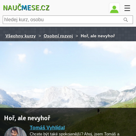
NAUČ
ME
SE.CZ
☰
Všechny kurzy
>
Osobní rozvoj
>
Hoř, ale nevyhoř
Hoř, ale nevyhoř
Tomáš Vyhlídal
Chcete být také spokojenější? Ahoj, jsem Tomáš a