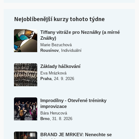
Nejoblíbenější kurzy tohoto týdne
Tiffany vitráže pro Neználky (a mírné
Ználky)
Marie Bezuchová
,
Rousínov
Individuální
Základy háčkování
Eva Mrázková
,
Praha
24. 9. 2026
Improdílny - Otevřené tréninky
improvizace
Bára Herucová
,
Brno
31. 8. 2026
BRAND JE MRKEV: Nenechte se