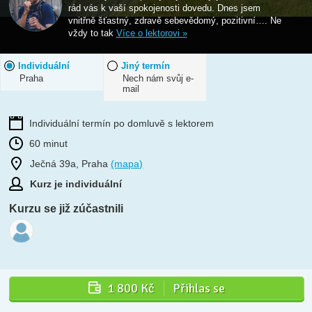
rád vás k vaší spokojenosti dovedu. Dnes jsem
vnitřně šťastný, zdravě sebevědomý, pozitivní…. Ne
vždy to tak
Více o lektorovi »
Individuální
Jiný termín
Praha
Nech nám svůj e-
mail
Individuální termín po domluvě s lektorem
60 minut
Ječná 39a, Praha
(mapa)
Kurz je individuální
Kurzu se již zúčastnili
1 800 Kč
Přihlas se