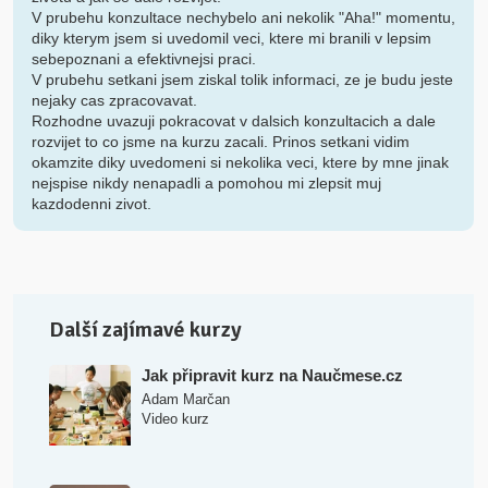
V prubehu konzultace nechybelo ani nekolik "Aha!" momentu,
diky kterym jsem si uvedomil veci, ktere mi branili v lepsim
sebepoznani a efektivnejsi praci.
V prubehu setkani jsem ziskal tolik informaci, ze je budu jeste
nejaky cas zpracovavat.
Rozhodne uvazuji pokracovat v dalsich konzultacich a dale
rozvijet to co jsme na kurzu zacali. Prinos setkani vidim
okamzite diky uvedomeni si nekolika veci, ktere by mne jinak
nejspise nikdy nenapadli a pomohou mi zlepsit muj
kazdodenni zivot.
Další zajímavé kurzy
Jak připravit kurz na Naučmese.cz
Adam Marčan
Video kurz