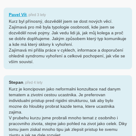
Pavel Vít
, před 3 lety
Kurz byl přínosný, dozvěděl jsem se dost nových věcí.
Zajímavá pro mě byla typologie osobnosti, kde jsem se
dozvěděl nové pojmy. Jak vedu lidi já, jak můj kolega a proč
se dobře doplňujeme. Jakým způsobem který typ komunikuje
a kde má který sklony k vyhoření.
Zajímavá mi přišla práce v cyklech, informace a doporučení
ohledně syndromu vyhoření a celkové pochopení, jak vše se
vším souvisí.
Stepan
, před 4 lety
Kurz je koncipovan jako neformalni konzultace nad danym
tematem a zivotni cestou ucastnika. Je preferovan
individualni pristup pred rigidni strukturou, tak aby bylo
mozne do hloubky probrat kazde tema, ktere ucastnika
zajima.
V prubehu kurzu jsme probrali mnoho temat z osobniho i
pracovniho zivota, stejne jako pohled na zivot jako celek. Diky
tomu jsem ziskal mnoho tipu jak zlepsit pristup ke svemu
zivotu a jak se dale rozvijet.