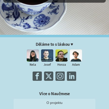
Děláme to s láskou ♥
Nela
Josef
Honza
Adam
Více o Naučmese
O projektu