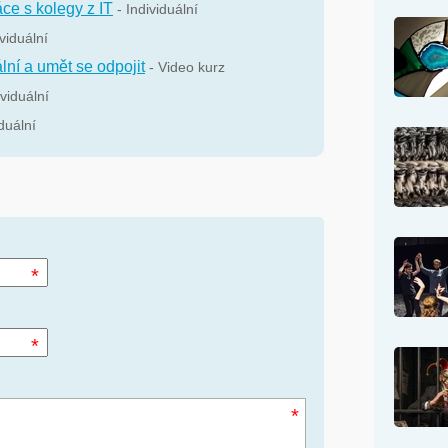
áce s kolegy z IT
- Individuální
ividuální
ální a umět se odpojit
- Video kurz
ividuální
iduální
*
*
*