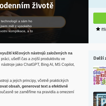
ždodenním životě
a technologií a sám ho
 jsem měl z vysokého
Př
otní komplikace, a to
 využití klíčových nástrojů založených na
Další 
práci, ušetří čas a zvýší produktivitu ve
 nástroje jako ChatGPT, Bing AI, MS Copilot,
troji a jejich principy, včetně praktických
vovat obsah, generovat text a efektivně
učasně se zaměříme na pravidla a omezení