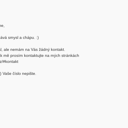
ne,
ává smysl a chápu. :)
al, ale nemám na Vás žádný kontakt.
k mě prosím kontaktujte na mých stránkách
cz/#kontakt
) Vaše číslo nepište.