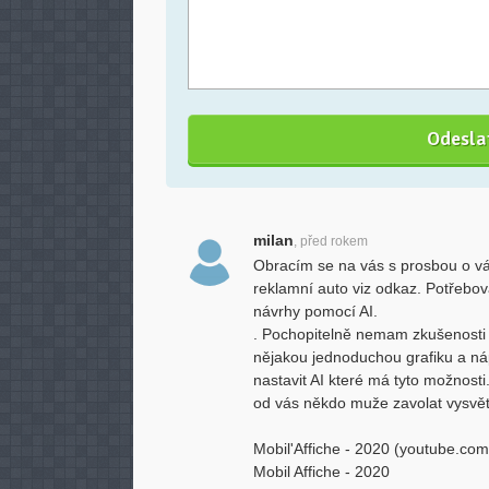
milan
, před rokem
Obracím se na vás s prosbou o vá
reklamní auto viz odkaz. Potřeboval
návrhy pomocí AI.
. Pochopitelně nemam zkušenosti a 
nějakou jednoduchou grafiku a náp
nastavit AI které má tyto možnosti.
od vás někdo muže zavolat vysvětl
Mobil'Affiche - 2020 (youtube.com
Mobil Affiche - 2020