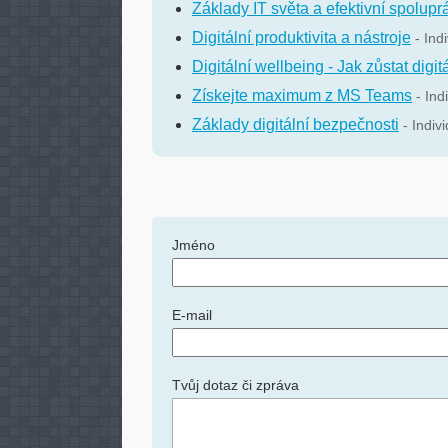
Základy IT světa a efektivní spolupr
Digitální produktivita a nástroje
- Ind
Digitální wellbeing - Jak zůstat digit
Získejte maximum z MS Teams
- Ind
Základy digitální bezpečnosti
- Indiv
Jméno
E-mail
Tvůj dotaz či zpráva