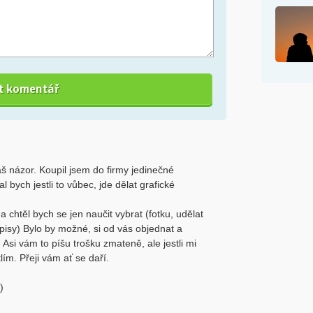
š názor. Koupil jsem do firmy jedinečné
 bych jestli to vůbec, jde dělat grafické
chtěl bych se jen naučit vybrat (fotku, udělat
isy) Bylo by možné, si od vás objednat a
 Asi vám to píšu trošku zmateně, ale jestli mi
ím. Přeji vám ať se daří.
)