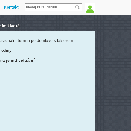
Kontakt
nním životě
dividuální termín po domluvě s lektorem
hodiny
rz je individuální