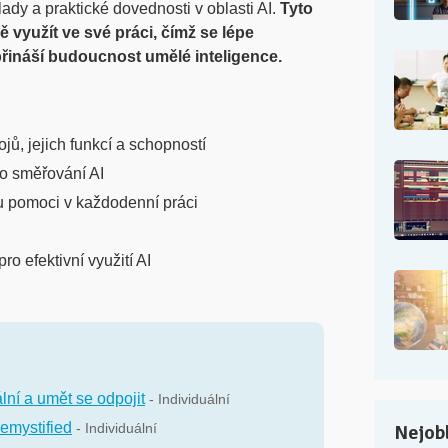
lady a praktické dovednosti v oblasti AI.
Tyto
 využít ve své práci, čímž se lépe
é přináší budoucnost umělé inteligence.
jů, jejich funkcí a schopností
ho směřování AI
u pomoci v každodenní práci
o efektivní využití AI
ální a umět se odpojit
- Individuální
emystified
- Individuální
Nejobl