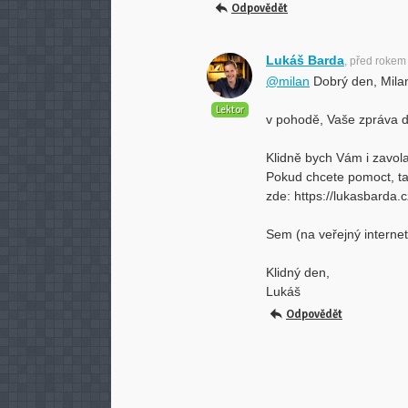
Odpovědět
Lukáš Barda
, před rokem
@milan
Dobrý den, Mila
Lektor
v pohodě, Vaše zpráva d
Klidně bych Vám i zavol
Pokud chcete pomoct, ta
zde: https://lukasbarda.
Sem (na veřejný internet
Klidný den,
Lukáš
Odpovědět