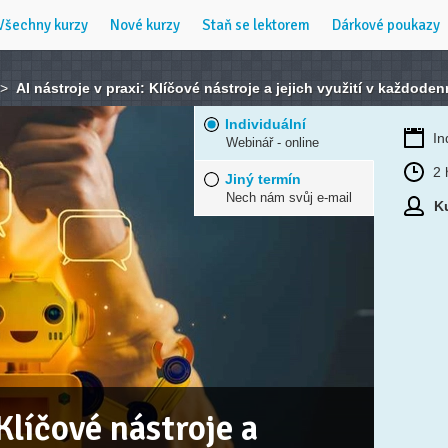
Všechny kurzy
Nové kurzy
Staň se lektorem
Dárkové poukazy
>
AI nástroje v praxi: Klíčové nástroje a jejich využití v každode
Individuální
In
Webinář - online
2 
Jiný termín
Nech nám svůj e-mail
Ku
 Klíčové nástroje a