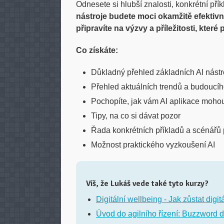
Odnesete si hlubší znalosti, konkrétní přík
nástroje budete moci okamžitě efektivně
připravíte na výzvy a příležitosti, kter
Co získáte:
Důkladný přehled základních AI nástro
Přehled aktuálních trendů a budoucí
Pochopíte, jak vám AI aplikace moho
Tipy, na co si dávat pozor
Řada konkrétních příkladů a scénářů pr
Možnost praktického vyzkoušení AI
Víš, že Lukáš vede také tyto kurzy?
Digitální wellbeing - Jak zůstat digit
Úvod do agilního řízení: Buzzword d