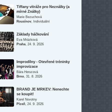
Tiffany vitráže pro Neználky (a
mírné Ználky)
Marie Bezuchová
,
Rousínov
Individuální
Základy háčkování
Eva Mrázková
,
Praha
24. 9. 2026
Improdílny - Otevřené tréninky
improvizace
Bára Herucová
,
Brno
31. 8. 2026
BRAND JE MRKEV: Nenechte
se koupit!
Karel Novotny
,
Plzeň
24. 9. 2026